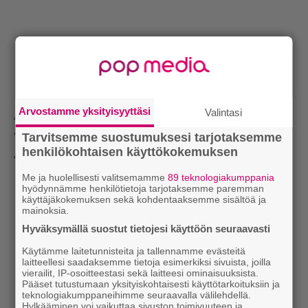
Arvostamme yksityisyyttäsi
Valintasi
40 North Face – Pohjoisrinne; Sunshine Cleaning;
Tarvitsemme suostumuksesi tarjotaksemme
Tropa de Elite; The Wackness
henkilökohtaisen käyttökokemuksen
44 Ashes of Time Redux; Eden Lake; Fanboys
Me ja huolellisesti valitsemamme
89 teknologiakumppania
hyödynnämme henkilötietoja tarjotaksemme paremman
käyttäjäkokemuksen sekä kohdentaaksemme sisältöä ja
mainoksia.
Hyväksymällä suostut tietojesi käyttöön seuraavasti
Käytämme laitetunnisteita ja tallennamme evästeitä
laitteellesi saadaksemme tietoja esimerkiksi sivuista, joilla
vierailit, IP-osoitteestasi sekä laitteesi ominaisuuksista.
Pääset tutustumaan yksityiskohtaisesti käyttötarkoituksiin ja
teknologiakumppaneihimme seuraavalla välilehdellä.
Hylkääminen voi vaikuttaa sivuston toimivuuteen ja