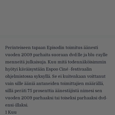
Perinteiseen tapaan Episodin toimitus äänesti
vuoden 2009 parhaita suoraan dvd:lle ja blu-raylle
menneitä julkaisuja.
Kuu mitä todennäköisimmin
hyötyi käväisystään Espoo Ciné -festivaalin
ohjelmistossa syksyllä. Se ei kuitenkaan voittanut
vain sille ääniä antaneiden toimittajien määrällä,
sillä peräti 75 prosenttia äänestäjistä nimesi sen
vuoden 2009 parhaaksi tai toiseksi parhaaksi dvd-
ensi-illaksi.
1 Kuu