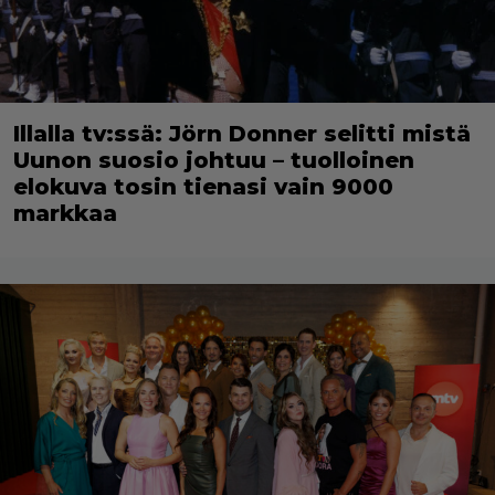
Illalla tv:ssä: Jörn Donner selitti mistä
Uunon suosio johtuu – tuolloinen
elokuva tosin tienasi vain 9000
markkaa