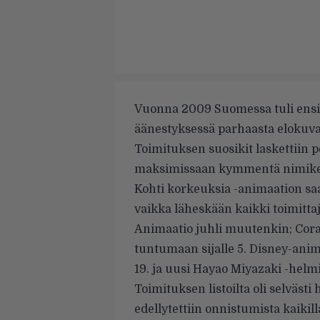
Vuonna 2009 Suomessa tuli ensi-
äänestyksessä parhaasta elokuva
Toimituksen suosikit laskettiin 
maksimissaan kymmentä nimiket
Kohti korkeuksia -animaation saa
vaikka läheskään kaikki toimittaj
Animaatio juhli muutenkin; Coral
tuntumaan sijalle 5. Disney-animaa
19. ja uusi Hayao Miyazaki -helmi
Toimituksen listoilta oli selvästi 
edellytettiin onnistumista kaikill