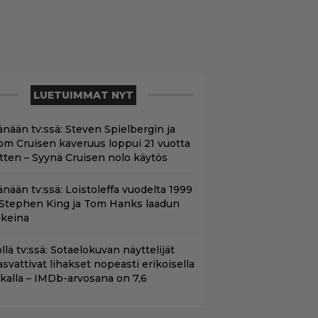
LUETUIMMAT NYT
änään tv:ssä: Steven Spielbergin ja
om Cruisen kaveruus loppui 21 vuotta
itten – Syynä Cruisen nolo käytös
änään tv:ssä: Loistoleffa vuodelta 1999
 Stephen King ja Tom Hanks laadun
akeina
llä tv:ssä: Sotaelokuvan näyttelijät
asvattivat lihakset nopeasti erikoisella
ikalla – IMDb-arvosana on 7,6