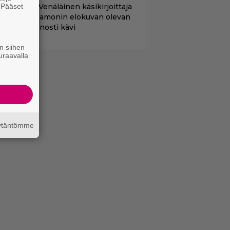
. Pääset
lalla tv:ssä: Venäläinen käsikirjoittaja
e
äitti Matt Damonin elokuvan olevan
änen – huonosti kävi
n siihen
uraavalla
äytäntömme