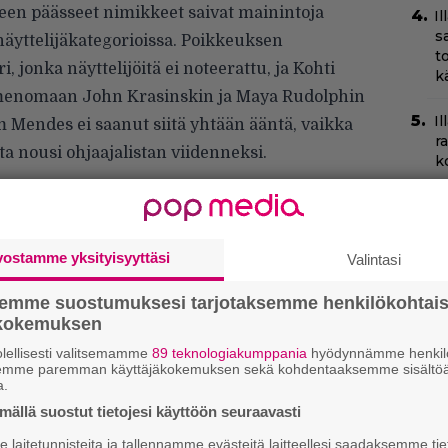
een päässeet nimikkeet saivat mainintoja
I
s
a näyttelijäkategorioissa. Poikkeuksen
t
jonka näyttelijöitä ei noteerattu, ja Kohti
k
 nimenomaan John Krasinskin ja Maya Rudolphin
Il
m Mendes ei saanut siitä yhtään ääntä, vaikka
r
a nousi ohjaajalistan viidenneksi.
k
Ny
p
vostamme yksityisyyttäsi
Valintasi
H
e
semme suostumuksesi tarjotaksemme henkilökohtai
M
ökokemuksen
e
lellisesti valitsemamme
89 teknologiakumppania
hyödynnämme henkilö
semme paremman käyttäjäkokemuksen sekä kohdentaaksemme sisältöä
C
a.
k
ällä suostut tietojesi käyttöön seuraavasti
t
laitetunnisteita ja tallennamme evästeitä laitteellesi saadaksemme tie