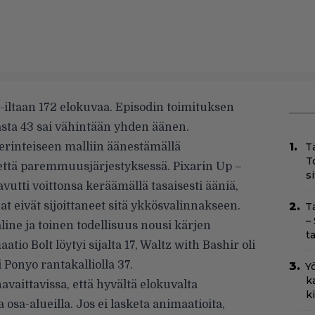
iltaan 172 elokuvaa. Episodin toimituksen
sta 43 sai vähintään yhden äänen.
perinteiseen malliin äänestämällä
T
T
tä paremmuusjärjestyksessä. Pixarin Up –
s
vutti voittonsa keräämällä tasaisesti ääniä,
at eivät sijoittaneet sitä ykkösvalinnakseen.
T
–
ine ja toinen todellisuus nousi kärjen
t
tio Bolt löytyi sijalta 17, Waltz with Bashir oli
 Ponyo rantakalliolla 37.
Yö
k
havaittavissa, että hyvältä elokuvalta
k
a osa-alueilla. Jos ei lasketa animaatioita,