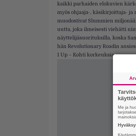
kaikki parhaiden elokuvien kärk
myös ohjaaja-, käsikirjoittaja- j
muodostivat Slummien miljonääri, 
uutta, joka ilmeisesti viehätti
näyttelijäsuorituksilla, koska Sa
hän Revolutionary Roadin ansiost
1 Up – Kohti korkeuksia
Ar
Tarvit
käytt
Me ja huo
tarjotak
mainoksi
Hyväksym
Käytämme 