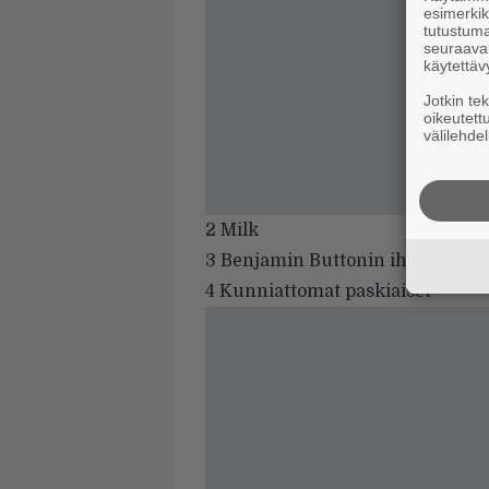
esimerkiks
tutustuma
seuraaval
käytettäv
Jotkin te
oikeutett
välilehdel
2 Milk
3 Benjamin Buttonin ihmeelline
4 Kunniattomat paskiaiset