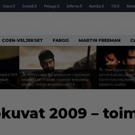
Voice.fi
Soundi.fi
Pelaaja.fi
Inferno.fi
Rumba.fi
Tilt.fi
Metel
T
TIETOVISAT
LISTAT
PODCAST
KILPA
COEN-VELJEKSET
FARGO
MARTIN FREEMAN
C
4.
Illan Bond on par
3.
odelta 1999
Yöllä tv:ssä: Sotaelokuvan näyttelijät
samankaltaisuus Sc
aadun
kasvattivat lihakset nopeasti erikoisella
toimintatykitykseen
kikalla – IMDb-arvosana on 7,6
kässärin uusiksi
okuvat 2009 – toi