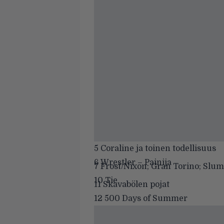
5 Coraline ja toinen todellisuus
6 Wrestler – Painija
7 Frost/Nixon; Gran Torino; Slu
10 Tie
11 Skavabölen pojat
12 500 Days of Summer