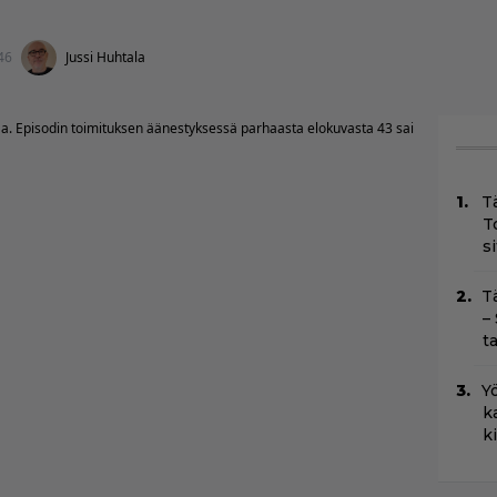
46
Jussi Huhtala
a. Episodin toimituksen äänestyksessä parhaasta elokuvasta 43 sai
T
T
s
T
–
t
Yö
k
k