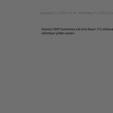
Julkaistu:
21.1.2010 13:19
Päivitetty:
21.1.2010 22:
Vuonna 2009 Suomessa tuli ensi-iltaan 172 elokuva
vähintään yhden äänen.