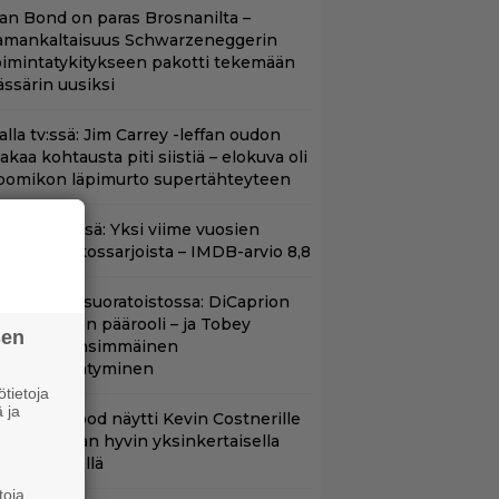
llan Bond on paras Brosnanilta –
amankaltaisuus Schwarzeneggerin
oimintatykitykseen pakotti tekemään
ässärin uusiksi
lalla tv:ssä: Jim Carrey -leffan oudon
aakaa kohtausta piti siistiä – elokuva oli
oomikon läpimurto supertähteyteen
t Netflixissä: Yksi viime vuosien
arhaista rikossarjoista – IMDB-arvio 8,8
uippuleffa suoratoistossa: DiCaprion
nsimmäinen päärooli – ja Tobey
sen
aguiren ensimmäinen
lokuvaesiintyminen
tietoja
 ja
lint Eastwood näytti Kevin Costnerille
aapin paikan hyvin yksinkertaisella
oimenpiteellä
toja