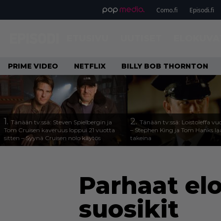
Como.fi
Episodi.fi
ETUSIVU
UUTISET
ELOKUVA
PRIME VIDEO
NETFLIX
BILLY BOB THORNTON
1.
2.
Tänään tv:ssä: Steven Spielbergin ja
Tänään tv:ssä: Loistoleffa vu
Tom Cruisen kaveruus loppui 21 vuotta
– Stephen King ja Tom Hanks l
sitten – Syynä Cruisen nolo käytös
takeina
Parhaat el
suosikit