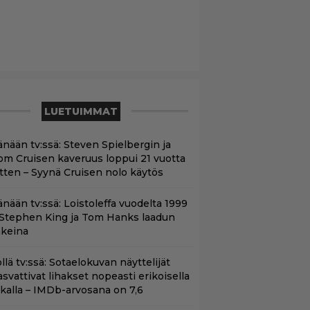
LUETUIMMAT
änään tv:ssä: Steven Spielbergin ja
om Cruisen kaveruus loppui 21 vuotta
itten – Syynä Cruisen nolo käytös
änään tv:ssä: Loistoleffa vuodelta 1999
 Stephen King ja Tom Hanks laadun
akeina
llä tv:ssä: Sotaelokuvan näyttelijät
asvattivat lihakset nopeasti erikoisella
ikalla – IMDb-arvosana on 7,6