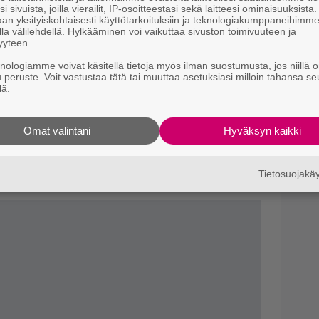
i sivuista, joilla vierailit, IP-osoitteestasi sekä laitteesi ominaisuuksista
Il
an yksityiskohtaisesti käyttötarkoituksiin ja teknologiakumppaneihimm
v
la välilehdellä. Hylkääminen voi vaikuttaa sivuston toimivuuteen ja
h
yyteen.
knologiamme voivat käsitellä tietoja myös ilman suostumusta, jos niillä o
u peruste. Voit vastustaa tätä tai muuttaa asetuksiasi milloin tahansa se
lä.
Omat valintani
Hyväksyn kaikki
n elämä
Tietosuojak