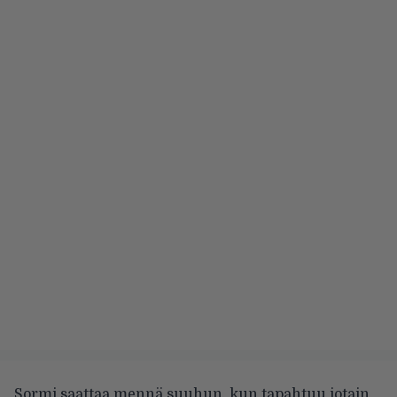
Sormi saattaa mennä suuhun, kun tapahtuu jotain