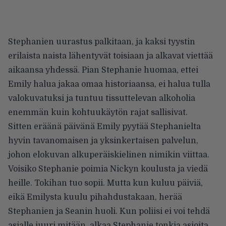
Stephanien uurastus palkitaan, ja kaksi tyystin
erilaista naista lähentyvät toisiaan ja alkavat viettää
aikaansa yhdessä. Pian Stephanie huomaa, ettei
Emily halua jakaa omaa historiaansa, ei halua tulla
valokuvatuksi ja tuntuu tissuttelevan alkoholia
enemmän kuin kohtuukäytön rajat sallisivat.
Sitten eräänä päivänä Emily pyytää Stephanielta
hyvin tavanomaisen ja yksinkertaisen palvelun,
johon elokuvan alkuperäiskielinen nimikin viittaa.
Voisiko Stephanie poimia Nickyn koulusta ja viedä
heille. Tokihan tuo sopii. Mutta kun kuluu päiviä,
eikä Emilysta kuulu pihahdustakaan, herää
Stephanien ja Seanin huoli. Kun poliisi ei voi tehdä
asialle juuri mitään, alkaa Stephanie tonkia asioita