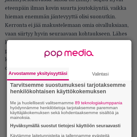
eteenpäin ilman kovin suurta joutokäyntiä, vaikka
hieman enemmän jäntevyyttä olisi suonutkin.
Kerronta ei jää makustelemaan omia oivalluksiaan,
vaan siirtyy hyvin seuraavaan kohtaukseen. Lähes
kaksituntisena se on kestoltaan hieman turhan
pitkä. Kuten niin monen Hollywood-elokuvan
kohdalla on todettu, myös tässä enempi saksiminen
olisi tehnyt hyvää.
Arvostamme yksityisyyttäsi
Valintasi
Tarvitsemme suostumuksesi tarjotaksemme
henkilökohtaisen käyttökokemuksen
Me ja huolellisesti valitsemamme
89 teknologiakumppania
hyödynnämme henkilötietoja tarjotaksemme paremman
käyttäjäkokemuksen sekä kohdentaaksemme sisältöä ja
mainoksia.
Hyväksymällä suostut tietojesi käyttöön seuraavasti
Käytämme laitetunnisteita ja tallennamme evästeitä