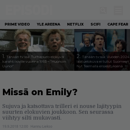
PRIME VIDEO
YLE AREENA
NETFLIX
SCIFI
CAPE FEAR
1.
2.
Tänään tv:ssä: Turhapuro-elokuva
Tänään tv:ssä: Vuoden 2024
karahti kiville vuonna 1993 – ”Huonoin
laatuelokuva ei tullut Suomeen 
Uuno!”
Nyt Teemalla ensiesityksenä
Missä on Emily?
Sujuva ja katsottava trilleri ei nouse lajityypin
suurten elokuvien joukkoon. Sen seurassa
viihtyy silti mukavasti.
19.9.2018 12:00
Hannu Liekso