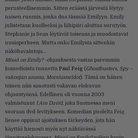
perusteellisemmin. Sitten eräästä järvestä löytyy
naisen ruumis, jonka dna täsmää Emilyyn. Emily
julistetaan kuolleeksi ja lähipiiri aloittaa surutyön.
Stephanie ja Sean löytävät toisensa ja muodostavat
uusioperheen. Mutta onko Emilysta sittenkin
näköhavaintoja…
Missä on Emily?
-ohjauksesta vastaa paremmin
komedioista tunnettu
Paul Feig
(
Ghostbusters, Spy –
vakoojan asussa, Morsiusneidot
). Tämä on hänen
toinen niin sanotusti vakavan elokuvan
ohjaustyönsä. Edellinen oli vuonna 2003
valmistunut
I Am David
, joka Suomessa meni
suoraan dvd-levitykseen. Komedian puolelta Feig
lienee oppinut ajoituksen tärkeyden, jota hän
käyttää hienosti myös nyt nähtävässä
jännityselokuvassa.
Missä on Emily?
soljuu hyvin