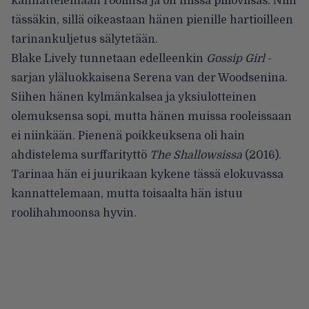
kannattelemaan roolinsa ja on niissä piiloviisas. Niin
tässäkin, sillä oikeastaan hänen pienille hartioilleen
tarinankuljetus sälytetään.
Blake Lively tunnetaan edelleenkin
Gossip Girl
-
sarjan yläluokkaisena Serena van der Woodsenina.
Siihen hänen kylmänkalsea ja yksiulotteinen
olemuksensa sopi, mutta hänen muissa rooleissaan
ei niinkään. Pienenä poikkeuksena oli hain
ahdistelema surffarityttö
The Shallowsissa
(2016).
Tarinaa hän ei juurikaan kykene tässä elokuvassa
kannattelemaan, mutta toisaalta hän istuu
roolihahmoonsa hyvin.