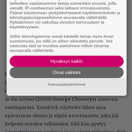
laitteellesi saadaksemme tietoja esimerkiksi sivuista, joilla
vierailit, IP-osoitteestasi sekä laitteesi ominaisuuksista.
Pääset tutustumaan yksityiskohtaisesti käyttötarkoituksiin ja
teknologiakumppaneihimme seuraavalla välilehdellä.
Hylkääminen voi vaikuttaa sivuston toimivuuteen ja
käytettävyyteen.
Jotkin teknologiamme voivat käsitellä tietoja myös ilman
suostumusta, jos niillä on siihen oikeutettu peruste. Voit
vastustaa tätä tai muuttaa asetuksiasi milloin tahansa
seuraavalla välilehdellä.
Hyväksyn kaikki
Omat valintani
Pääosanesittäjistä Anna Kendrick suoriutuu Blake
Livelyä paremmin. Kendrick näytteli
Twilight
-
Tietosuojakäytäntömme
elokuvasarjassa mutta löi itsensä parhaiten läpi
Up
in the Airissa
(2009)
George Clooneyn
nuorena
vastinparina. Kendrick näyttelee lähes aina
epävarman oloista ja söpöä nuortanaista, joka jää
helposti muiden tallomaksi. Silti hän pystyy