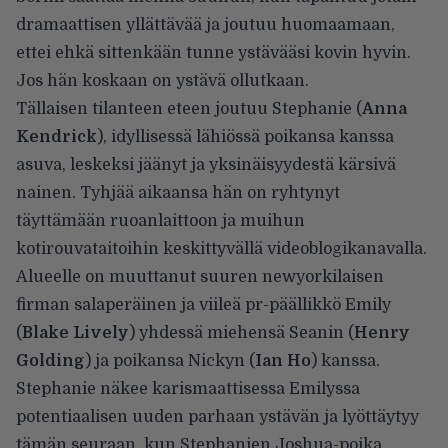
dramaattisen yllättävää ja joutuu huomaamaan,
ettei ehkä sittenkään tunne ystävääsi kovin hyvin.
Jos hän koskaan on ystävä ollutkaan.
Tällaisen tilanteen eteen joutuu Stephanie (
Anna
Kendrick
), idyllisessä lähiössä poikansa kanssa
asuva, leskeksi jäänyt ja yksinäisyydestä kärsivä
nainen. Tyhjää aikaansa hän on ryhtynyt
täyttämään ruoanlaittoon ja muihun
kotirouvataitoihin keskittyvällä videoblogikanavalla.
Alueelle on muuttanut suuren newyorkilaisen
firman salaperäinen ja viileä pr-päällikkö Emily
(
Blake Lively
) yhdessä miehensä Seanin (
Henry
Golding
) ja poikansa Nickyn (
Ian Ho
) kanssa.
Stephanie näkee karismaattisessa Emilyssa
potentiaalisen uuden parhaan ystävän ja lyöttäytyy
tämän seuraan, kun Stephanien Joshua-poika