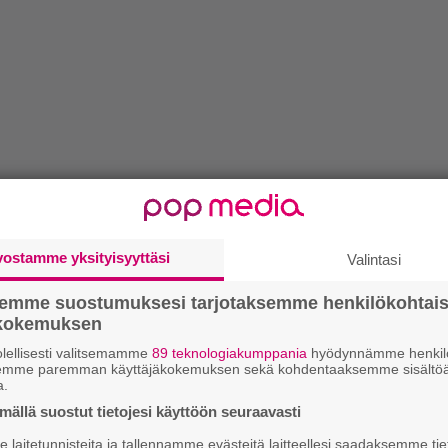
vostamme yksityisyyttäsi
Valintasi
semme suostumuksesi tarjotaksemme henkilökohtai
ökokemuksen
lellisesti valitsemamme
89 teknologiakumppania
hyödynnämme henkilö
semme paremman käyttäjäkokemuksen sekä kohdentaaksemme sisältöä
a.
ällä suostut tietojesi käyttöön seuraavasti
laitetunnisteita ja tallennamme evästeitä laitteellesi saadaksemme tie