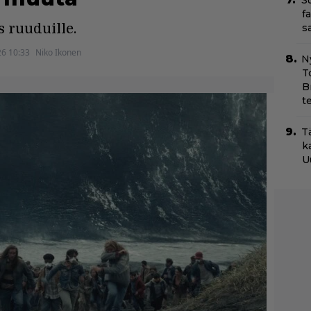
S
f
s ruuduille.
s
26 10:33
Niko Ikonen
N
T
B
t
T
k
U