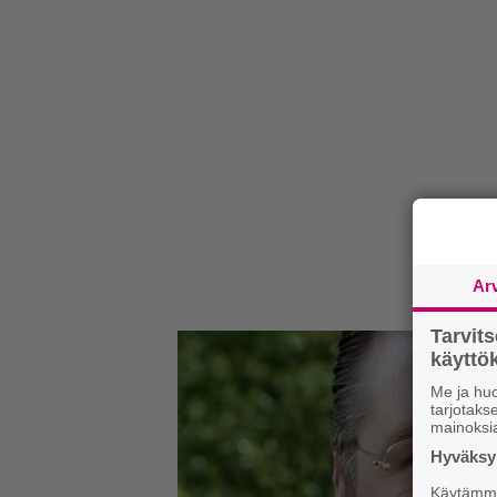
Ar
Tarvit
käytt
Me ja huo
tarjotak
mainoksi
Hyväksym
Käytämme 