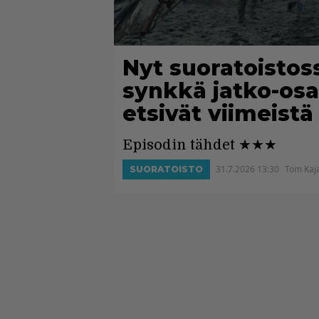
Nyt suoratoistos
synkkä jatko-osa
etsivät viimeistä
Episodin tähdet ★★★
31.7.2026 13:30
Tom Kaj
SUORATOISTO