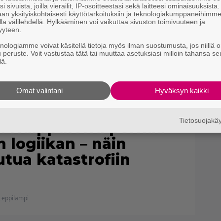
i sivuista, joilla vierailit, IP-osoitteestasi sekä laitteesi ominaisuuksista
an yksityiskohtaisesti käyttötarkoituksiin ja teknologiakumppaneihimm
la välilehdellä. Hylkääminen voi vaikuttaa sivuston toimivuuteen ja
yyteen.
knologiamme voivat käsitellä tietoja myös ilman suostumusta, jos niillä o
u peruste. Voit vastustaa tätä tai muuttaa asetuksiasi milloin tahansa se
lä.
Omat valintani
Hyväksyn kaikki
Tietosuojak
: Huippuleffa perkaa
 logiikan – näin
utua katastrofiin
Leppilampi