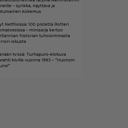
uoratoistohelmeä tarjolla Rammsteinin
aneille – synkkä, näyttävä ja
atumainen kokemus
yt Netflixissä: 100 pistettä Rotten
omatoesissa – minisarja kertoo
ritannian historian tuhoisimmasta
errori-iskusta
änään tv:ssä: Turhapuro-elokuva
arahti kiville vuonna 1993 – ”Huonoin
uno!”