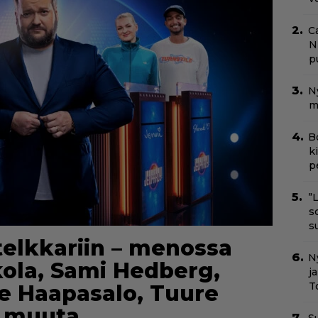
C
N
pu
N
m
B
k
p
”
s
s
telkkariin – menossa
Ny
ola, Sami Hedberg,
j
T
le Haapasalo, Tuure
a muuta