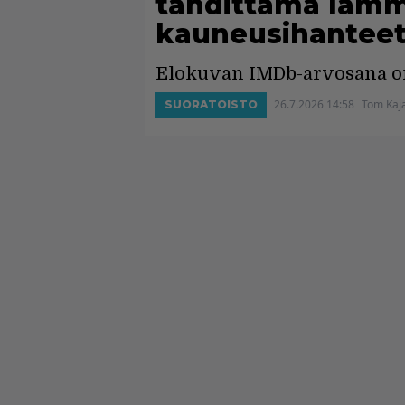
tähdittämä lämm
kauneusihanteet
Elokuvan IMDb-arvosana on
26.7.2026 14:58
Tom Kaj
SUORATOISTO