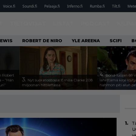
Voice.fi
Soundi.fi
Pelaaja.fi
Inferno.fi
Rumba.fi
Tilt.fi
Metel
T
TIETOVISAT
LISTAT
PODCAST
KILPA
LEWIS
ROBERT DE NIRO
YLE AREENA
SCIFI
B
4.
li Robert
Bond-luojan 68 v
3.
a – ”Hän
Nyt suoratoistossa: Emilia Clarke 208
lähettämä kirje löyty
uri”
miljoonan hittileffassa
hahmon piti alun pe
Tä
U
v