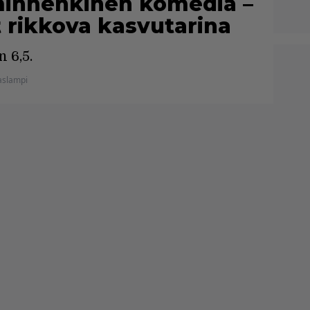
inhenkinen komedia –
 rikkova kasvutarina
 6,5.
aslampi