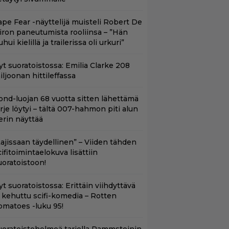
ape Fear -näyttelijä muisteli Robert De
iron paneutumista rooliinsa – ”Hän
hui kielillä ja trailerissa oli urkuri”
yt suoratoistossa: Emilia Clarke 208
iljoonan hittileffassa
ond-luojan 68 vuotta sitten lähettämä
irje löytyi – tältä 007-hahmon piti alun
erin näyttää
Lajissaan täydellinen” – Viiden tähden
cifitoimintaelokuva lisättiin
uoratoistoon!
t suoratoistossa: Erittäin viihdyttävä
a kehuttu scifi-komedia – Rotten
omatoes -luku 95!