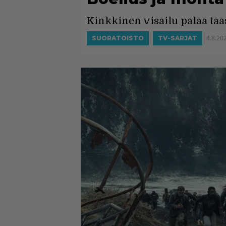
Kinkkinen visailu palaa taa
4.8.20
SUORATOISTO
TV-SARJAT