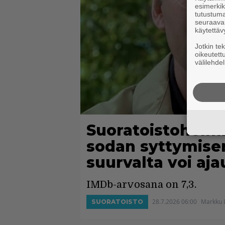
esimerkiks
tutustuma
seuraaval
käytettäv
Jotkin te
oikeutett
välilehdel
Suoratoistohelmi
sodan syttymisen
suurvalta voi aja
IMDb-arvosana on 7,3.
28.7.2026 06:00
Markku 
SUORATOISTO