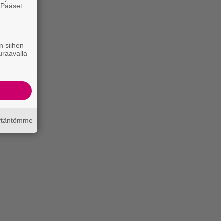
. Pääset
e
n siihen
uraavalla
äytäntömme