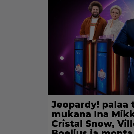
Jeopardy! palaa 
mukana Ina Mikk
Cristal Snow, Vil
Boelius ja mont