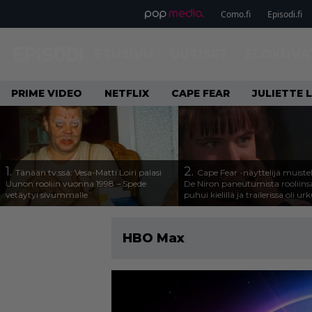
Como.fi
Episodi.fi
ETUSIVU
UUTISET
ELOKUVA
PRIME VIDEO
NETFLIX
CAPE FEAR
JULIETTE 
1.
2.
Tänään tv:ssä: Vesa-Matti Loiri palasi
Cape Fear -näyttelijä muiste
Uunon rooliin vuonna 1998 – Spede
De Niron paneutumista rooliins
vetäytyi sivummalle
puhui kielillä ja trailerissa oli urk
HBO Max