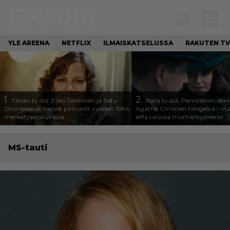
YLE AREENA
NETFLIX
ILMAISKATSELUSSA
RAKUTEN TV
1.
2.
Tänän tv:ssä: Esko Salminen ja Satu
Illalla tv:ssä: Perinteinen dek
Silvo tekevät hienot pääroolit vuoden 1984
Agatha Christien hengessä – v
menestyselokuvassa
leffa tarjoaa murhamysteerin
MS-tauti