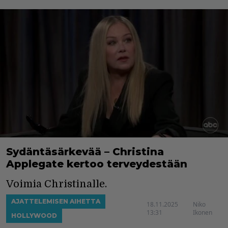
Sydäntäsärkevää – Christina
Applegate kertoo terveydestään
Voimia Christinalle.
AJATTELEMISEN AIHETTA
18.11.2025
Niko
13:31
Ikonen
HOLLYWOOD