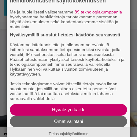
henkilökohtaisen käyttökokemuksen
AJATTELEMISEN AIHETTA
25.4.2024
Niko
09:01
Ikonen
HOLLYWOOD
Me ja huolellisesti valitsemamme
89 teknologiakumppania
hyödynnämme henkilötietoja tarjotaksemme paremman
käyttäjäkokemuksen sekä kohdentaaksemme sisältöä ja
mainoksia.
Hyväksymällä suostut tietojesi käyttöön seuraavasti
Käytämme laitetunnisteita ja tallennamme evästeitä
laitteellesi saadaksemme tietoja esimerkiksi sivuista, joilla
vierailit, IP-osoitteestasi sekä laitteesi ominaisuuksista.
Pääset tutustumaan yksityiskohtaisesti käyttötarkoituksiin ja
teknologiakumppaneihimme seuraavalla välilehdellä.
Hylkääminen voi vaikuttaa sivuston toimivuuteen ja
käytettävyyteen.
Jotkin teknologiamme voivat käsitellä tietoja myös ilman
suostumusta, jos niillä on siihen oikeutettu peruste. Voit
vastustaa tätä tai muuttaa asetuksiasi milloin tahansa
seuraavalla välilehdellä.
Hyväksyn kaikki
Omat valintani
”Minulla on 30 vauriota aivoissani”,
Tietosuojakäytäntömme