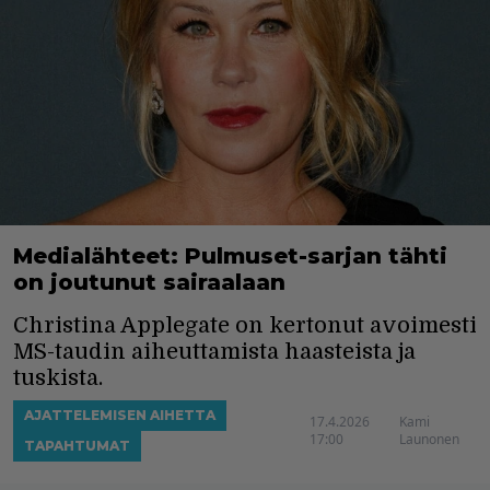
Medialähteet: Pulmuset-sarjan tähti
on joutunut sairaalaan
Christina Applegate on kertonut avoimesti
MS-taudin aiheuttamista haasteista ja
tuskista.
AJATTELEMISEN AIHETTA
17.4.2026
Kami
17:00
Launonen
TAPAHTUMAT