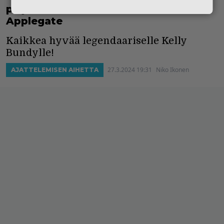
paljastaa Pulmuset-tähti Christina
Applegate
Kaikkea hyvää legendaariselle Kelly
Bundylle!
27.3.2024 19:31
Niko Ikonen
AJATTELEMISEN AIHETTA