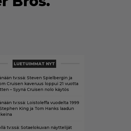
r Bros.
LUETUIMMAT NYT
änään tv:ssä: Steven Spielbergin ja
om Cruisen kaveruus loppui 21 vuotta
itten – Syynä Cruisen nolo käytös
änään tv:ssä: Loistoleffa vuodelta 1999
 Stephen King ja Tom Hanks laadun
akeina
llä tv:ssä: Sotaelokuvan näyttelijät