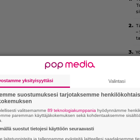
T
s
T
–
t
Yö
k
k
I
vostamme yksityisyyttäsi
Valintasi
s
t
omiolla
-podcastissa keskustellaan muun
semme suostumuksesi tarjotaksemme henkilökohtai
k
tion uudesta versioinnista, merellisestä
ökokemuksen
er Bros. Discoveryn uusista tuulista.
lellisesti valitsemamme
89 teknologiakumppania
hyödynnämme henkilö
Il
semme paremman käyttäjäkokemuksen sekä kohdentaaksemme sisältöä
r
a.
k
ällä suostut tietojesi käyttöön seuraavasti
Ny
laitetunnisteita ja tallennamme evästeitä laitteellesi saadaksemme tie