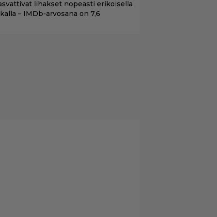
asvattivat lihakset nopeasti erikoisella
ikalla – IMDb-arvosana on 7,6