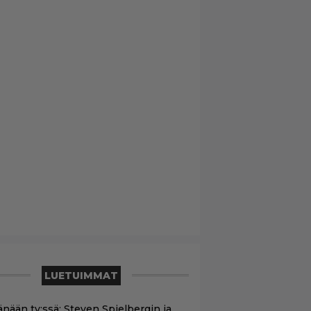
LUETUIMMAT
änään tv:ssä: Steven Spielbergin ja