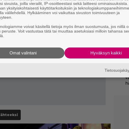
i sivuista, joilla vierailit, IP-osoitteestasi sekä laitteesi ominaisuuksista
p
an yksityiskohtaisesti käyttötarkoituksiin ja teknologiakumppaneihimm
la välilehdellä. Hylkääminen voi vaikuttaa sivuston toimivuuteen ja
H
yyteen.
e
knologiamme voivat käsitellä tietoja myös ilman suostumusta, jos niillä o
M
u peruste. Voit vastustaa tätä tai muuttaa asetuksiasi milloin tahansa se
e
lä.
C
Omat valintani
Hyväksyn kaikki
k
t
Tietosuojak
Il
v
h
lähteeksi