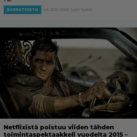
9.8.2026 20:00
Lauri Vuotila
SUORATOISTO
Netflixistä poistuu viiden tähden
toimintaspektaakkeli vuodelta 2015 –