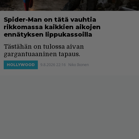
Spider-Man on tätä vauhtia
rikkomassa kaikkien aikojen
ennätyksen lippukassoilla
Tästähän on tulossa aivan
gargantuaaninen tapaus.
9.8.2026 22:16
Niko Ikonen
HOLLYWOOD