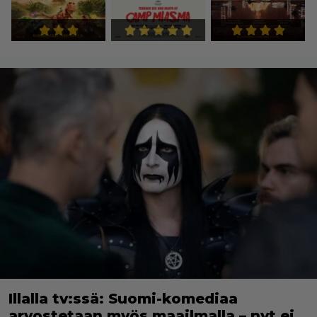
Illalla tv:ssä: Suomi-komediaa
arvostetaan myös maailmalla – nyt ei