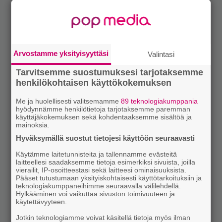
Arvostamme yksityisyyttäsi
Valintasi
Tarvitsemme suostumuksesi tarjotaksemme
henkilökohtaisen käyttökokemuksen
Me ja huolellisesti valitsemamme
89 teknologiakumppania
hyödynnämme henkilötietoja tarjotaksemme paremman
käyttäjäkokemuksen sekä kohdentaaksemme sisältöä ja
mainoksia.
Hyväksymällä suostut tietojesi käyttöön seuraavasti
Käytämme laitetunnisteita ja tallennamme evästeitä
laitteellesi saadaksemme tietoja esimerkiksi sivuista, joilla
vierailit, IP-osoitteestasi sekä laitteesi ominaisuuksista.
Pääset tutustumaan yksityiskohtaisesti käyttötarkoituksiin ja
teknologiakumppaneihimme seuraavalla välilehdellä.
Hylkääminen voi vaikuttaa sivuston toimivuuteen ja
käytettävyyteen.
Jotkin teknologiamme voivat käsitellä tietoja myös ilman