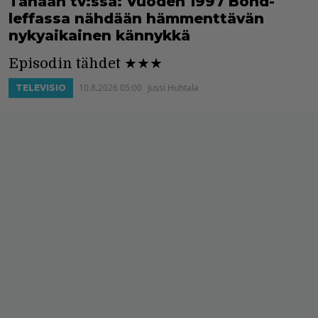
Tänään tv:ssä: Vuoden 1997 Bond-
leffassa nähdään hämmenttävän
nykyaikainen kännykkä
Episodin tähdet ★★★
10.8.2026 05:00
Jussi Huhtala
TELEVISIO