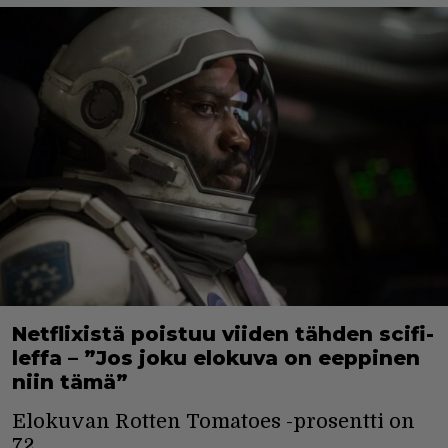
Netflixistä poistuu viiden tähden scifi-
leffa – ”Jos joku elokuva on eeppinen
niin tämä”
Elokuvan Rotten Tomatoes -prosentti on
72.