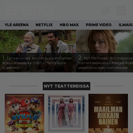
Episodi
YLE AREENA
NETFLIX
HBO MAX
PRIME VIDEO
ILMAI
1.
2.
Tänään tv:ssä: Koskettava kotimainen
Nyt Netflixissä: 180 miljoona
elokuva vuodelta 2020 – ”Tehty isolla
toimintaseikkailu – Margot Robb
sydämellä”
seksikohtauksen liian pitkälle
NYT TEATTEREISSA