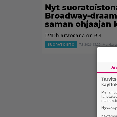
Nyt suoratoiston
Broadway-draamas
saman ohjaajan 
IMDb-arvosana on 6,8.
7.8.2026 15:29
Markku L
SUORATOISTO
Ar
Tarvit
käytt
Me ja huo
tarjotak
mainoksi
Hyväksym
Käytämme 