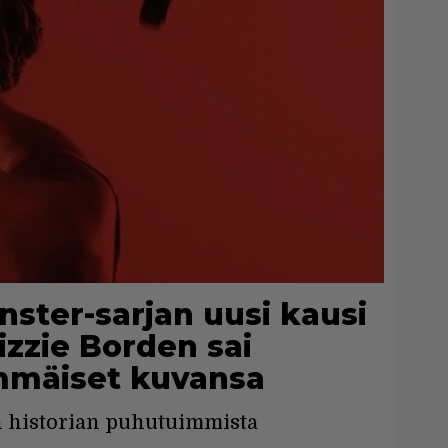
nster-sarjan uusi kausi
izzie Borden sai
immäiset kuvansa
n historian puhutuimmista