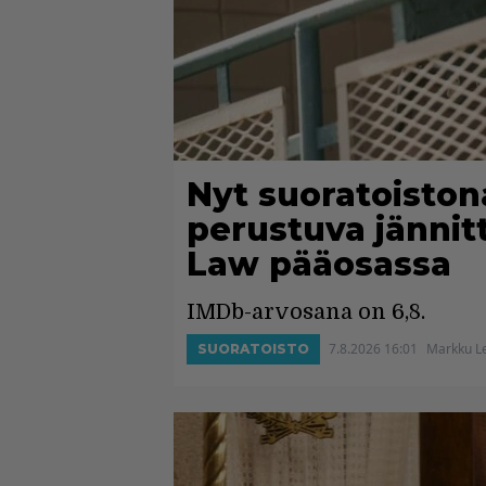
Nyt suoratoiston
perustuva jännitt
Law pääosassa
IMDb-arvosana on 6,8.
7.8.2026 16:01
Markku L
SUORATOISTO