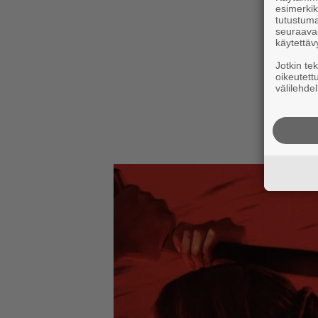
esimerkiks
tutustuma
seuraaval
käytettäv
Jotkin te
oikeutett
välilehdel