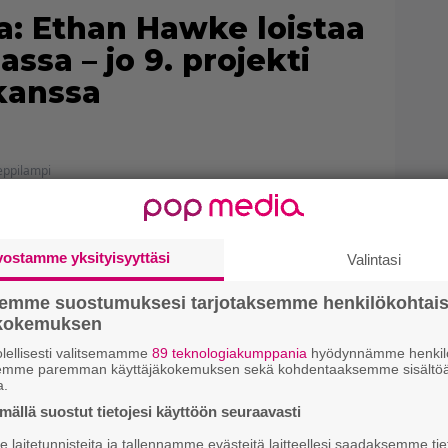
a: Ethan Hawke loistaa
sa – jo 9. projekti
kanssa
eppilampi
vostamme yksityisyyttäsi
Valintasi
semme suostumuksesi tarjotaksemme henkilökohtai
ökokemuksen
lellisesti valitsemamme
89 teknologiakumppania
hyödynnämme henkilö
semme paremman käyttäjäkokemuksen sekä kohdentaaksemme sisältöä
a.
ällä suostut tietojesi käyttöön seuraavasti
laitetunnisteita ja tallennamme evästeitä laitteellesi saadaksemme tie