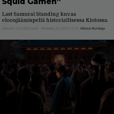
Squid Gamen”
Last Samurai Standing kuvaa
eloonjäämispeliä historiallisessa Kiotossa.
Julkaistu:
12.2.2025 22:40
Päivitetty:
23.2.2025 13:14
Viktoria Murskaja