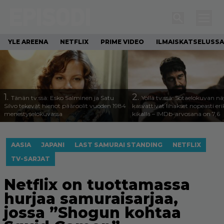
YLE AREENA
NETFLIX
PRIME VIDEO
ILMAISKATSELUSSA
1.
2.
Tänän tv:ssä: Esko Salminen ja Satu
Yöllä tv:ssä: Sotaelokuvan näy
Silvo tekevät hienot pääroolit vuoden 1984
kasvattivat lihakset nopeasti eri
menestyselokuvassa
kikalla – IMDb-arvosana on 7,6
AASIA
JAPANI
LAST SAMURAI STANDING
NETFLIX
TV-SARJAT
Netflix on tuottamassa
hurjaa samuraisarjaa,
jossa ”Shogun kohtaa