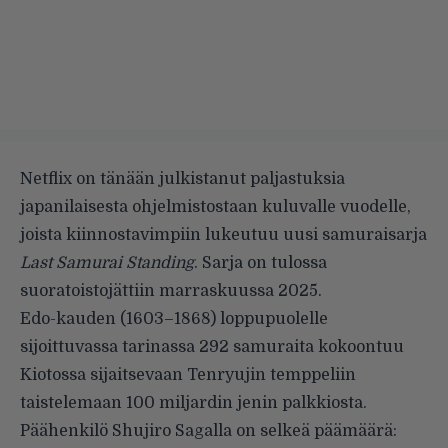
Netflix on tänään julkistanut paljastuksia
japanilaisesta ohjelmistostaan kuluvalle vuodelle,
joista kiinnostavimpiin lukeutuu uusi samuraisarja
Last Samurai Standing
. Sarja on tulossa
suoratoistojättiin marraskuussa 2025.
Edo-kauden (1603–1868) loppupuolelle
sijoittuvassa tarinassa 292 samuraita kokoontuu
Kiotossa sijaitsevaan Tenryujin temppeliin
taistelemaan 100 miljardin jenin palkkiosta.
Päähenkilö Shujiro Sagalla on selkeä päämäärä: