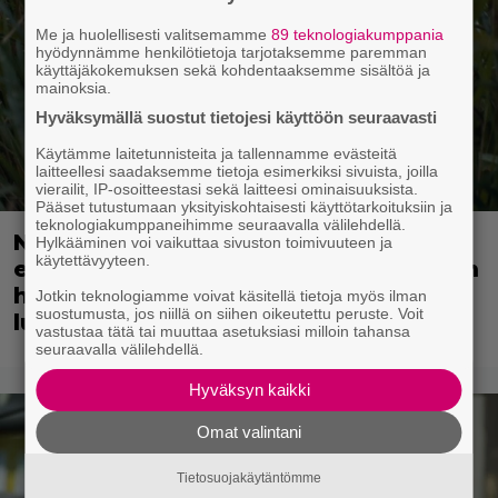
Me ja huolellisesti valitsemamme
89 teknologiakumppania
hyödynnämme henkilötietoja tarjotaksemme paremman
käyttäjäkokemuksen sekä kohdentaaksemme sisältöä ja
mainoksia.
Hyväksymällä suostut tietojesi käyttöön seuraavasti
Käytämme laitetunnisteita ja tallennamme evästeitä
laitteellesi saadaksemme tietoja esimerkiksi sivuista, joilla
vierailit, IP-osoitteestasi sekä laitteesi ominaisuuksista.
Pääset tutustumaan yksityiskohtaisesti käyttötarkoituksiin ja
teknologiakumppaneihimme seuraavalla välilehdellä.
Nyt suoratoistona: 3 tähden scifileffa
Hylkääminen voi vaikuttaa sivuston toimivuuteen ja
käytettävyyteen.
ei ylitä edeltäjiään mutta ei myöskään
häpeä niiden seurassa – jatkoa on
Jotkin teknologiamme voivat käsitellä tietoja myös ilman
suostumusta, jos niillä on siihen oikeutettu peruste. Voit
luvassa
vastustaa tätä tai muuttaa asetuksiasi milloin tahansa
seuraavalla välilehdellä.
Hyväksyn kaikki
Omat valintani
Tietosuojakäytäntömme