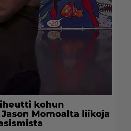
iheutti kohun
i Jason Momoalta liikoja
rasismista