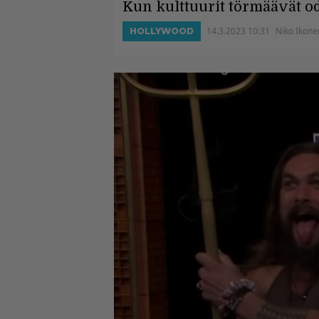
Kun kulttuurit törmäävät od
14.3.2023 10:31
Niko Ikone
HOLLYWOOD