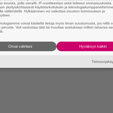
i sivuista, joilla vierailit, IP-osoitteestasi sekä laitteesi ominaisuuksista
an yksityiskohtaisesti käyttötarkoituksiin ja teknologiakumppaneihimm
la välilehdellä. Hylkääminen voi vaikuttaa sivuston toimivuuteen ja
yyteen.
knologiamme voivat käsitellä tietoja myös ilman suostumusta, jos niillä o
u peruste. Voit vastustaa tätä tai muuttaa asetuksiasi milloin tahansa se
lä.
Omat valintani
Hyväksyn kaikki
Tietosuojak