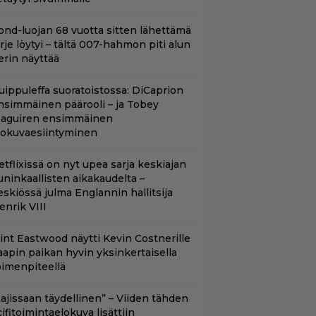
ond-luojan 68 vuotta sitten lähettämä
irje löytyi – tältä 007-hahmon piti alun
erin näyttää
uippuleffa suoratoistossa: DiCaprion
nsimmäinen päärooli – ja Tobey
aguiren ensimmäinen
lokuvaesiintyminen
etflixissä on nyt upea sarja keskiajan
uninkaallisten aikakaudelta –
eskiössä julma Englannin hallitsija
enrik VIII
lint Eastwood näytti Kevin Costnerille
aapin paikan hyvin yksinkertaisella
oimenpiteellä
Lajissaan täydellinen” – Viiden tähden
cifitoimintaelokuva lisättiin