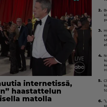
B
k
p
H
e
M
e
N
k
k
H
C
uutia internetissä,
k
yn” haastattelun
t
sella matolla
”
s