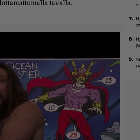
ottamattomalla tavalla.
s
n
N
m
Ny
p
A
p