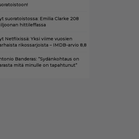
uoratoistoon!
yt suoratoistossa: Emilia Clarke 208
iljoonan hittileffassa
t Netflixissä: Yksi viime vuosien
arhaista rikossarjoista – IMDB-arvio 8,8
ntonio Banderas: ”Sydänkohtaus on
arasta mitä minulle on tapahtunut”