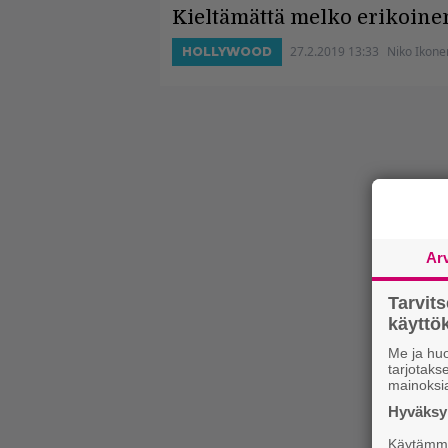
Kieltämättä melko erikoine
27.2.2019 13:33
Niko Ikone
HOLLYWOOD
Ar
Tarvit
käytt
Me ja huo
tarjotak
mainoksi
Hyväksym
Käytämme 