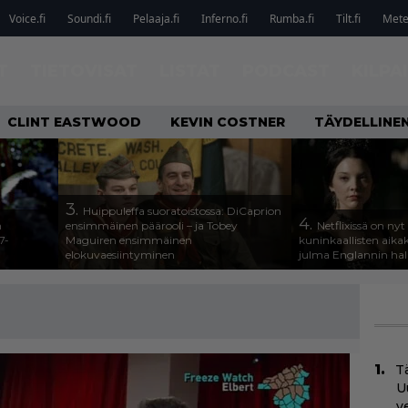
Voice.fi
Soundi.fi
Pelaaja.fi
Inferno.fi
Rumba.fi
Tilt.fi
Metel
T
TIETOVISAT
LISTAT
PODCAST
KILPA
CLINT EASTWOOD
KEVIN COSTNER
TÄYDELLINE
3.
Huippuleffa suoratoistossa: DiCaprion
4.
n
ensimmäinen päärooli – ja Tobey
Netflixissä on nyt
7-
Maguiren ensimmäinen
kuninkaallisten aika
elokuvaesiintyminen
julma Englannin halli
Tä
U
v