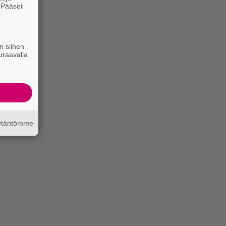
. Pääset
e
n siihen
uraavalla
äytäntömme