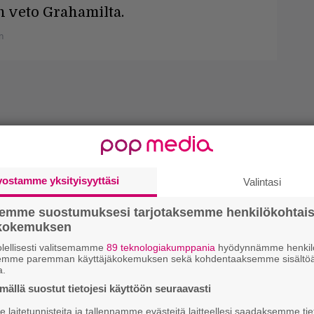
n veto Grahamilta.
n
vostamme yksityisyyttäsi
Valintasi
semme suostumuksesi tarjotaksemme henkilökohtai
ökokemuksen
lellisesti valitsemamme
89 teknologiakumppania
hyödynnämme henkilö
semme paremman käyttäjäkokemuksen sekä kohdentaaksemme sisältöä
a.
ällä suostut tietojesi käyttöön seuraavasti
laitetunnisteita ja tallennamme evästeitä laitteellesi saadaksemme tie