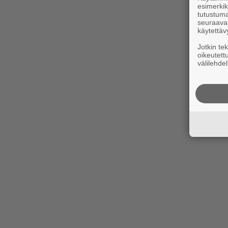
esimerkiks
tutustuma
seuraaval
käytettäv
Jotkin te
oikeutett
välilehdel