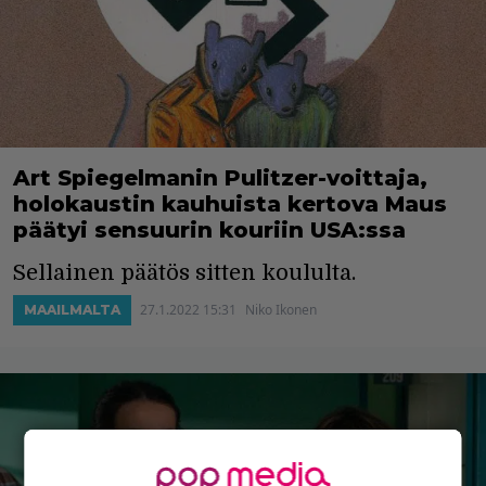
Art Spiegelmanin Pulitzer-voittaja,
holokaustin kauhuista kertova Maus
päätyi sensuurin kouriin USA:ssa
Sellainen päätös sitten koululta.
27.1.2022 15:31
Niko Ikonen
MAAILMALTA