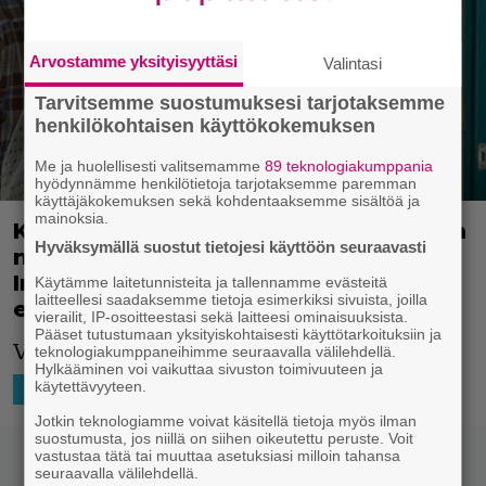
Arvostamme yksityisyyttäsi
Valintasi
Tarvitsemme suostumuksesi tarjotaksemme
henkilökohtaisen käyttökokemuksen
Me ja huolellisesti valitsemamme
89 teknologiakumppania
hyödynnämme henkilötietoja tarjotaksemme paremman
käyttäjäkokemuksen sekä kohdentaaksemme sisältöä ja
mainoksia.
Kuva: Pedro Almodóvar kiitti fanejaan
Hyväksymällä suostut tietojesi käyttöön seuraavasti
nännin vapauttamisesta, kun
Instagram bannasi legendan uuden
Käytämme laitetunnisteita ja tallennamme evästeitä
laitteellesi saadaksemme tietoja esimerkiksi sivuista, joilla
elokuvan julisteen
vierailit, IP-osoitteestasi sekä laitteesi ominaisuuksista.
Pääset tutustumaan yksityiskohtaisesti käyttötarkoituksiin ja
Vakava rikos on taas tapahtunut.
teknologiakumppaneihimme seuraavalla välilehdellä.
Hylkääminen voi vaikuttaa sivuston toimivuuteen ja
käytettävyyteen.
15.8.2021 13:33
Niko Ikonen
MAAILMALTA
Jotkin teknologiamme voivat käsitellä tietoja myös ilman
suostumusta, jos niillä on siihen oikeutettu peruste. Voit
vastustaa tätä tai muuttaa asetuksiasi milloin tahansa
seuraavalla välilehdellä.