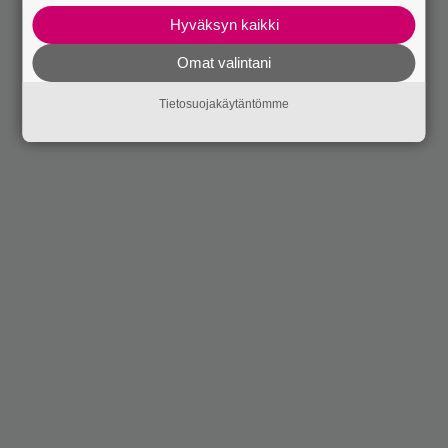
Hyväksyn kaikki
Omat valintani
Tietosuojakäytäntömme