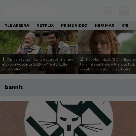
YLE AREENA
NETFLIX
PRIME VIDEO
HBO MAX
K18
1.
2.
Tänään tv:ssä: Koskettava kotimainen
Nyt Netflixissä: 180 miljoona
elokuva vuodelta 2020 – ”Tehty isolla
toimintaseikkailu – Margot Robb
sydämellä”
seksikohtauksen liian pitkälle
bannit