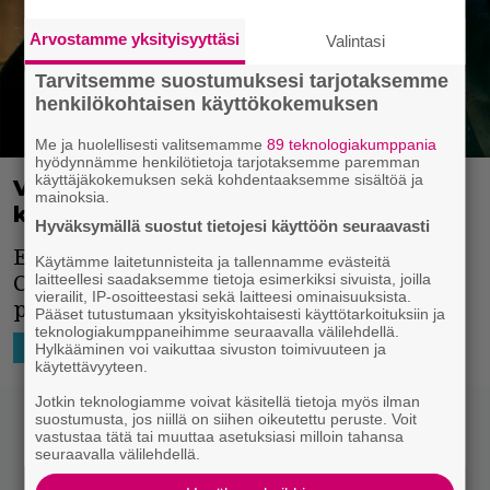
Arvostamme yksityisyyttäsi
Valintasi
Tarvitsemme suostumuksesi tarjotaksemme
henkilökohtaisen käyttökokemuksen
Me ja huolellisesti valitsemamme
89 teknologiakumppania
hyödynnämme henkilötietoja tarjotaksemme paremman
käyttäjäkokemuksen sekä kohdentaaksemme sisältöä ja
Vuoden parhaat elokuvat ja sarjat –
mainoksia.
kriitikot valitsivat!
Hyväksymällä suostut tietojesi käyttöön seuraavasti
Elokuva- ja televisiokriitikoiden Critics’
Käytämme laitetunnisteita ja tallennamme evästeitä
laitteellesi saadaksemme tietoja esimerkiksi sivuista, joilla
Choice Awards jakoi palkinnot vuoden
vierailit, IP-osoitteestasi sekä laitteesi ominaisuuksista.
parhaista suorituksista.
Pääset tutustumaan yksityiskohtaisesti käyttötarkoituksiin ja
teknologiakumppaneihimme seuraavalla välilehdellä.
12.1.2018 10:28
Maria Hakkala
HOLLYWOOD
Hylkääminen voi vaikuttaa sivuston toimivuuteen ja
käytettävyyteen.
Jotkin teknologiamme voivat käsitellä tietoja myös ilman
suostumusta, jos niillä on siihen oikeutettu peruste. Voit
vastustaa tätä tai muuttaa asetuksiasi milloin tahansa
seuraavalla välilehdellä.