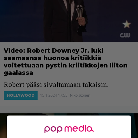
Video: Robert Downey Jr. luki
saamaansa huonoa kritiikkiä
voitettuaan pystin kriitikkojen liiton
gaalassa
Robert pääsi sivaltamaan takaisin.
15.1.2024 17:55
Niko Ikonen
HOLLYWOOD