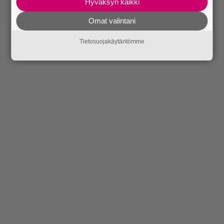
Hyväksyn kaikki
Omat valintani
Tietosuojakäytäntömme