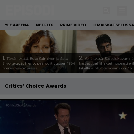
YLE AREENA
NETFLIX
PRIME VIDEO
ILMAISKATSELUSSA
1.
2.
Tänän tv:ssä: Esko Salminen ja Satu
Yöllä tv:ssä: Sotaelokuvan näy
Silvo tekevät hienot pääroolit vuoden 1984
kasvattivat lihakset nopeasti eri
menestyselokuvassa
kikalla – IMDb-arvosana on 7,6
Critics' Choice Awards