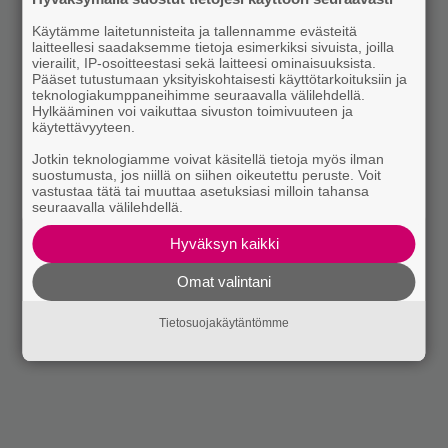
Käytämme laitetunnisteita ja tallennamme evästeitä
laitteellesi saadaksemme tietoja esimerkiksi sivuista, joilla
vierailit, IP-osoitteestasi sekä laitteesi ominaisuuksista.
Pääset tutustumaan yksityiskohtaisesti käyttötarkoituksiin ja
teknologiakumppaneihimme seuraavalla välilehdellä.
Hylkääminen voi vaikuttaa sivuston toimivuuteen ja
käytettävyyteen.
Jotkin teknologiamme voivat käsitellä tietoja myös ilman
suostumusta, jos niillä on siihen oikeutettu peruste. Voit
vastustaa tätä tai muuttaa asetuksiasi milloin tahansa
seuraavalla välilehdellä.
Hyväksyn kaikki
Omat valintani
Tietosuojakäytäntömme