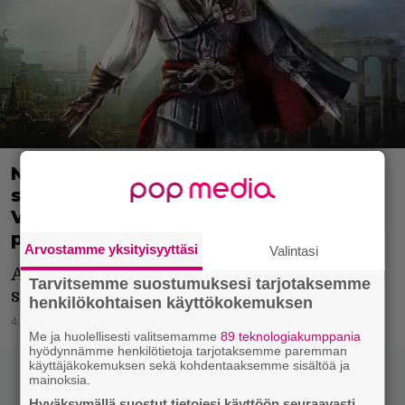
Netflixin tuleva Assassin’s Creed -
sarja vailla vetäjää – Die Hard ja
Vikings: Valhalla -kirjoittaja poistui
projektista
Arvostamme yksityisyyttäsi
Valintasi
Alkuperäiset videopelit ovat todella
Tarvitsemme suostumuksesi tarjotaksemme
suosittuja.
henkilökohtaisen käyttökokemuksen
4.1.2023 19:30
Ira Hurskainen
Me ja huolellisesti valitsemamme
89 teknologiakumppania
hyödynnämme henkilötietoja tarjotaksemme paremman
käyttäjäkokemuksen sekä kohdentaaksemme sisältöä ja
mainoksia.
Hyväksymällä suostut tietojesi käyttöön seuraavasti