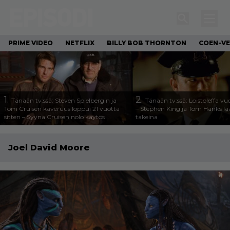
PRIME VIDEO
NETFLIX
BILLY BOB THORNTON
COEN-VE
1.
2.
Tänään tv:ssä: Steven Spielbergin ja
Tänään tv:ssä: Loistoleffa vu
Tom Cruisen kaveruus loppui 21 vuotta
– Stephen King ja Tom Hanks l
sitten – Syynä Cruisen nolo käytös
takeina
Joel David Moore