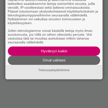
laitteellesi saadaksemme tietoja esimerkiksi sivuista, joilla
vierailit, IP-osoitteestasi sekä laitteesi ominaisuuksista.
Pääset tutustumaan yksityiskohtaisesti käyttötarkoituksiin ja
teknologiakumppaneihimme seuraavalla välilehdellä.
Hylkääminen voi vaikuttaa sivuston toimivuuteen ja
käytettävyyteen.
Jotkin teknologiamme voivat käsitellä tietoja myös ilman
suostumusta, jos niillä on siihen oikeutettu peruste. Voit
vastustaa tätä tai muuttaa asetuksiasi milloin tahansa
seuraavalla välilehdellä.
Hyväksyn kaikki
Omat valintani
Tietosuojakäytäntömme