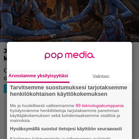
James Cameronin mega-franchisen
kuvaukset ovat käynnistyneet
Cameron tekee vielä ainakin kolme jatko-
Arvostamme yksityisyyttäsi
Valintasi
osaa.
Tarvitsemme suostumuksesi tarjotaksemme
4.7.2024 12:31
Niko Ikonen
HOLLYWOOD
henkilökohtaisen käyttökokemuksen
Me ja huolellisesti valitsemamme
89 teknologiakumppania
hyödynnämme henkilötietoja tarjotaksemme paremman
käyttäjäkokemuksen sekä kohdentaaksemme sisältöä ja
mainoksia.
Hyväksymällä suostut tietojesi käyttöön seuraavasti
Käytämme laitetunnisteita ja tallennamme evästeitä