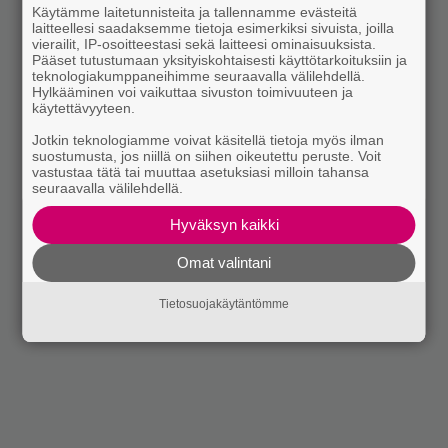
Käytämme laitetunnisteita ja tallennamme evästeitä
laitteellesi saadaksemme tietoja esimerkiksi sivuista, joilla
vierailit, IP-osoitteestasi sekä laitteesi ominaisuuksista.
Pääset tutustumaan yksityiskohtaisesti käyttötarkoituksiin ja
teknologiakumppaneihimme seuraavalla välilehdellä.
Hylkääminen voi vaikuttaa sivuston toimivuuteen ja
käytettävyyteen.
Jotkin teknologiamme voivat käsitellä tietoja myös ilman
suostumusta, jos niillä on siihen oikeutettu peruste. Voit
vastustaa tätä tai muuttaa asetuksiasi milloin tahansa
seuraavalla välilehdellä.
Hyväksyn kaikki
Omat valintani
Tietosuojakäytäntömme