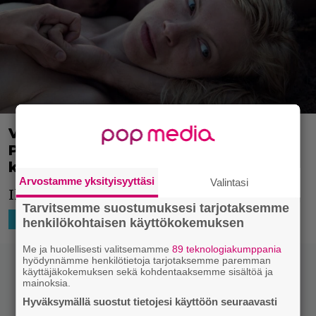
Villi leikki käynnistyy pian!
Pariskunnan roolileikki lähtee
käpälästä – katso traileri
Arvostamme yksityisyyttäsi
Valintasi
Ihmissuhdedraamaa saaristossa.
Tarvitsemme suostumuksesi tarjotaksemme
4.5.2023 13:31
Niko Ikonen
SUOMILEFFA
henkilökohtaisen käyttökokemuksen
Me ja huolellisesti valitsemamme
89 teknologiakumppania
hyödynnämme henkilötietoja tarjotaksemme paremman
käyttäjäkokemuksen sekä kohdentaaksemme sisältöä ja
mainoksia.
Hyväksymällä suostut tietojesi käyttöön seuraavasti