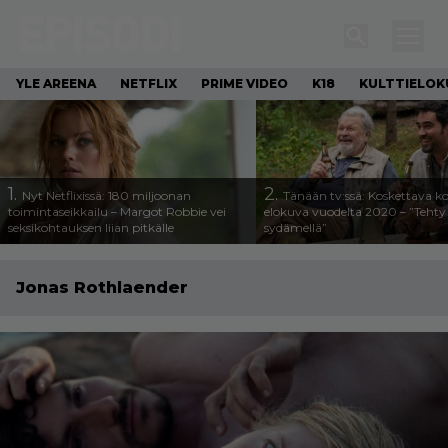
YLE AREENA
NETFLIX
PRIME VIDEO
K18
KULTTIELOK
1.
2.
Nyt Netflixissä: 180 miljoonan
Tänään tv:ssä: Koskettava k
toimintaseikkailu – Margot Robbie vei
elokuva vuodelta 2020 – ”Tehty 
seksikohtauksen liian pitkälle
sydämellä”
Jonas Rothlaender