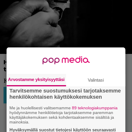
HS: Helsingin ampuminen ei
tapahtunutkaan Tennispalatsissa
Arvostamme yksityisyyttäsi
Valintasi
Kauhunhetkiä Kampissa.
Tarvitsemme suostumuksesi tarjotaksemme
AJATTELEMISEN AIHETTA
12.12.2023
Niko
henkilökohtaisen käyttökokemuksen
18:16
Ikonen
KOTIMAASTA
Me ja huolellisesti valitsemamme
89 teknologiakumppania
hyödynnämme henkilötietoja tarjotaksemme paremman
käyttäjäkokemuksen sekä kohdentaaksemme sisältöä ja
mainoksia.
Hyväksymällä suostut tietojesi käyttöön seuraavasti