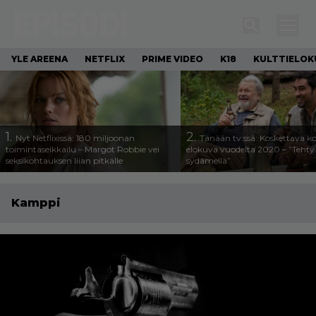
YLE AREENA
NETFLIX
PRIME VIDEO
K18
KULTTIELOK
1.
2.
Nyt Netflixissä: 180 miljoonan
Tänään tv:ssä: Koskettava k
toimintaseikkailu – Margot Robbie vei
elokuva vuodelta 2020 – ”Tehty 
seksikohtauksen liian pitkälle
sydämellä”
Kamppi