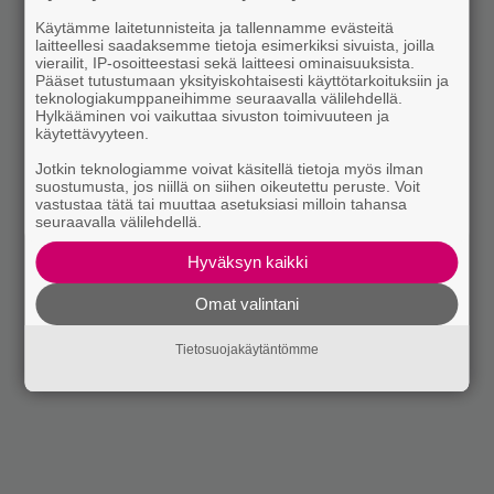
Käytämme laitetunnisteita ja tallennamme evästeitä
laitteellesi saadaksemme tietoja esimerkiksi sivuista, joilla
vierailit, IP-osoitteestasi sekä laitteesi ominaisuuksista.
Pääset tutustumaan yksityiskohtaisesti käyttötarkoituksiin ja
teknologiakumppaneihimme seuraavalla välilehdellä.
Hylkääminen voi vaikuttaa sivuston toimivuuteen ja
käytettävyyteen.
Jotkin teknologiamme voivat käsitellä tietoja myös ilman
suostumusta, jos niillä on siihen oikeutettu peruste. Voit
vastustaa tätä tai muuttaa asetuksiasi milloin tahansa
seuraavalla välilehdellä.
Hyväksyn kaikki
Omat valintani
Tietosuojakäytäntömme