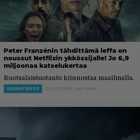
Peter Franzénin tähdittämä leffa on
noussut Netflixin ykkössijalle! Jo 6,9
miljoonaa katselukertaa
Ruotsalaistuotanto kiinnostaa maailmalla.
25.2.2024 00:01
Lauri Vuotila
SUORATOISTO