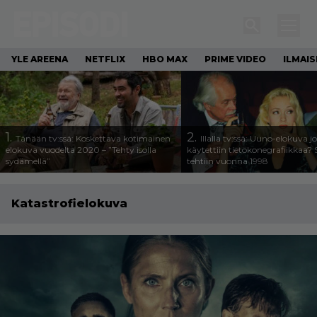
YLE AREENA
NETFLIX
HBO MAX
PRIME VIDEO
ILMAI
1.
2.
Tänään tv:ssä: Koskettava kotimainen
Illalla tv:ssä: Uuno-elokuva j
elokuva vuodelta 2020 – ”Tehty isolla
käytettiin tietokonegrafiikkaa? 
sydämellä”
tehtiin vuonna 1998
Katastrofielokuva