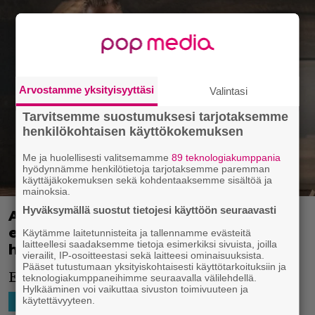
Arvostamme yksityisyyttäsi
Valintasi
Tarvitsemme suostumuksesi tarjotaksemme
henkilökohtaisen käyttökokemuksen
Me ja huolellisesti valitsemamme
89 teknologiakumppania
hyödynnämme henkilötietoja tarjotaksemme paremman
käyttäjäkokemuksen sekä kohdentaaksemme sisältöä ja
mainoksia.
Hyväksymällä suostut tietojesi käyttöön seuraavasti
Alec Baldwin tähdittää tulevaa
eeppistä katastrofielokuvaa – luvassa
Käytämme laitetunnisteita ja tallennamme evästeitä
laitteellesi saadaksemme tietoja esimerkiksi sivuista, joilla
hirmumyrskyjä ja tornadoja
vierailit, IP-osoitteestasi sekä laitteesi ominaisuuksista.
Pääset tutustumaan yksityiskohtaisesti käyttötarkoituksiin ja
Elokuvassa jahdataan supertornadoja.
teknologiakumppaneihimme seuraavalla välilehdellä.
Hylkääminen voi vaikuttaa sivuston toimivuuteen ja
käytettävyyteen.
3.3.2021 14:28
Niko Ikonen
HOLLYWOOD