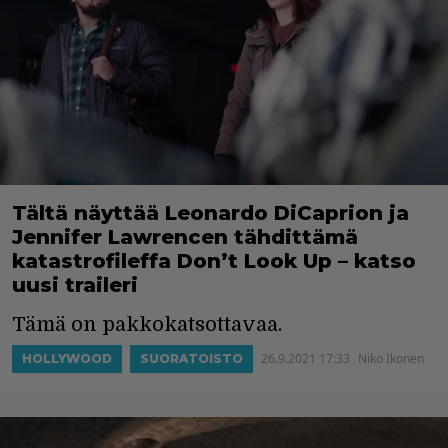
Tältä näyttää Leonardo DiCaprion ja
Jennifer Lawrencen tähdittämä
katastrofileffa Don’t Look Up – katso
uusi traileri
Tämä on pakkokatsottavaa.
26.9.2021 17:33
Niko Ikonen
HOLLYWOOD
SUORATOISTO