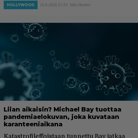
25.6.2020 21:33
Niko Ikonen
HOLLYWOOD
Liian aikaisin? Michael Bay tuottaa
pandemiaelokuvan, joka kuvataan
karanteeniaikana
Katastrofileffoistaan tunnettu Bay jatkaa