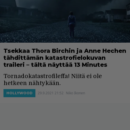
Tsekkaa Thora Birchin ja Anne Hechen
tähdittämän katastrofielokuvan
traileri – tältä näyttää 13 Minutes
Tornadokatastrofileffa! Niitä ei ole
hetkeen nähtykään.
29.9.2021 21:52
Niko Ikonen
HOLLYWOOD