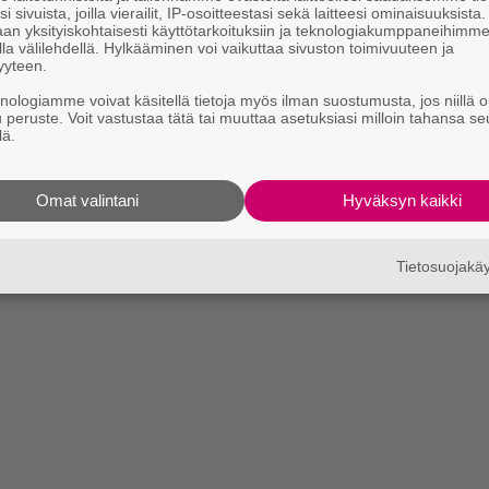
i sivuista, joilla vierailit, IP-osoitteestasi sekä laitteesi ominaisuuksista
an yksityiskohtaisesti käyttötarkoituksiin ja teknologiakumppaneihimm
la välilehdellä. Hylkääminen voi vaikuttaa sivuston toimivuuteen ja
yyteen.
knologiamme voivat käsitellä tietoja myös ilman suostumusta, jos niillä o
u peruste. Voit vastustaa tätä tai muuttaa asetuksiasi milloin tahansa se
lä.
Omat valintani
Hyväksyn kaikki
Tietosuojak