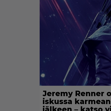
Jeremy Renner on
iskussa karmea
jälkeen – katso 