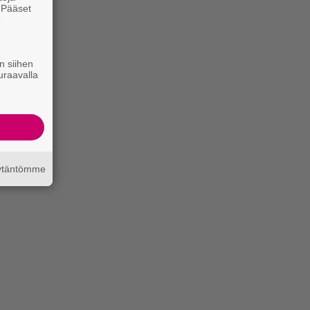
. Pääset
e
n siihen
uraavalla
äytäntömme