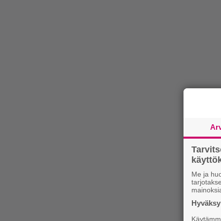
Ar
Tarvit
käytt
Me ja huo
tarjotak
mainoksi
Hyväksym
Käytämme 