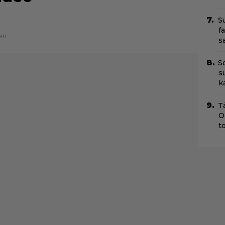
S
f
en
s
S
s
k
T
O
t