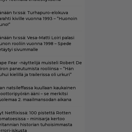
änään tv:ssä: Turhapuro-elokuva
arahti kiville vuonna 1993 – ”Huonoin
uno!”
nään tv:ssä: Vesa-Matti Loiri palasi
unon rooliin vuonna 1998 – Spede
etäytyi sivummalle
ape Fear -näyttelijä muisteli Robert De
iron paneutumista rooliinsa – ”Hän
hui kielillä ja trailerissa oli urkuri”
llan natsileffassa kuullaan kaukainen
oottoripyörän ääni – se merkitsi
uolemaa 2. maailmansodan aikana
yt Netflixissä: 100 pistettä Rotten
omatoesissa – minisarja kertoo
ritannian historian tuhoisimmasta
errori-iskusta