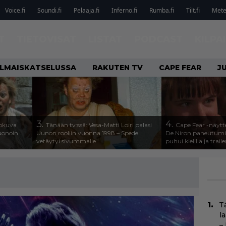
Voice.fi
Soundi.fi
Pelaaja.fi
Inferno.fi
Rumba.fi
Tilt.fi
Metel
T
TIETOVISAT
LISTAT
PODCAST
KILPA
ILMAISKATSELUSSA
RAKUTEN TV
CAPE FEAR
J
3.
4.
lokuva
Tänään tv:ssä: Vesa-Matti Loiri palasi
Cape Fear -näytte
Huonoin
Uunon rooliin vuonna 1998 – Spede
De Niron paneutumis
vetäytyi sivummalle
puhui kielillä ja traile
T
l
–