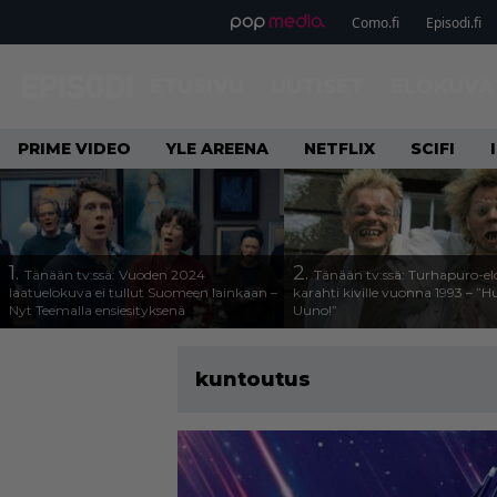
Como.fi
Episodi.fi
ETUSIVU
UUTISET
ELOKUVA
PRIME VIDEO
YLE AREENA
NETFLIX
SCIFI
1.
2.
Tänään tv:ssä: Vuoden 2024
Tänään tv:ssä: Turhapuro-e
laatuelokuva ei tullut Suomeen lainkaan –
karahti kiville vuonna 1993 – ”
Nyt Teemalla ensiesityksenä
Uuno!”
kuntoutus