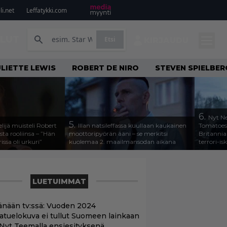
i.net
Leffatykki.com
ILUT
Etsi
KIRJAUDU
ULIETTE LEWIS
ROBERT DE NIRO
STEVEN SPIELBER
6.
Nyt Ne
5.
lijä muisteli Robert
Illan natsileffassa kuullaan kaukainen
Tomatoesi
ta rooliinsa – ”Hän
moottoripyörän ääni – se merkitsi
Britannia
rissa oli urkuri”
kuolemaa 2. maailmansodan aikana
terrori-is
LUETUIMMAT
änään tv:ssä: Vuoden 2024
aatuelokuva ei tullut Suomeen lainkaan
 Nyt Teemalla ensiesityksenä