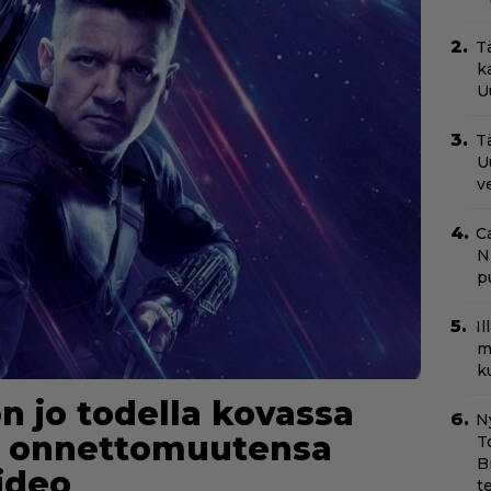
T
k
U
Tä
U
v
C
N
pu
I
m
k
 jo todella kovassa
N
n onnettomuutensa
T
B
video
t