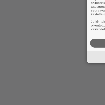
esimerkiks
tutustuma
seuraaval
käytettäv
Jotkin te
oikeutett
välilehdel