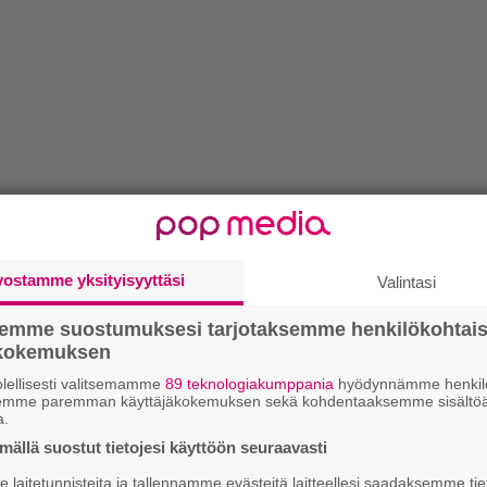
vostamme yksityisyyttäsi
Valintasi
semme suostumuksesi tarjotaksemme henkilökohtai
ökokemuksen
lellisesti valitsemamme
89 teknologiakumppania
hyödynnämme henkilö
semme paremman käyttäjäkokemuksen sekä kohdentaaksemme sisältöä
a.
ällä suostut tietojesi käyttöön seuraavasti
laitetunnisteita ja tallennamme evästeitä laitteellesi saadaksemme tie