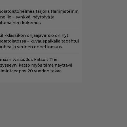
uoratoistohelmeä tarjolla Rammsteinin
aneille – synkkä, näyttävä ja
atumainen kokemus
cifi-klassikon ohjaajaversio on nyt
uoratoistossa – kuvauspaikalla tapahtui
auhea ja verinen onnettomuus
änään tv:ssä: Jos katsoit The
dysseyn, katso myös tämä näyttävä
oimintaeepos 20 vuoden takaa