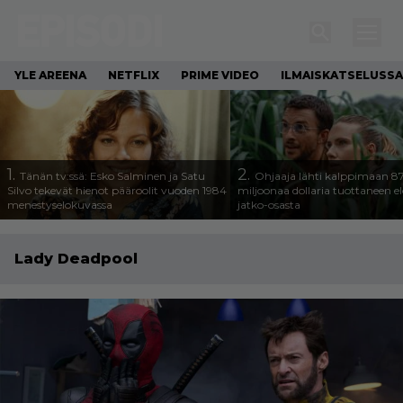
YLE AREENA
NETFLIX
PRIME VIDEO
ILMAISKATSELUSSA
1.
2.
Tänän tv:ssä: Esko Salminen ja Satu
Ohjaaja lähti kalppimaan 8
Silvo tekevät hienot pääroolit vuoden 1984
miljoonaa dollaria tuottaneen 
menestyselokuvassa
jatko-osasta
Lady Deadpool