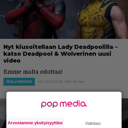
Nyt kiusoitellaan Lady Deadpoolilla –
katso Deadpool & Wolverinen uusi
video
Emme malta odottaa!
16.7.2024 21:03
Niko Ikonen
HOLLYWOOD
Arvostamme yksityisyyttäsi
Valintasi