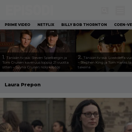
PRIME VIDEO
NETFLIX
BILLY BOB THORNTON
COEN-VE
1.
2.
Tänään tv:ssä: Steven Spielbergin ja
Tänään tv:ssä: Loistoleffa vu
Tom Cruisen kaveruus loppui 21 vuotta
– Stephen King ja Tom Hanks l
sitten – Syynä Cruisen nolo käytös
takeina
Laura Prepon