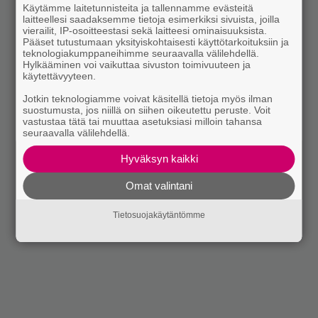
Käytämme laitetunnisteita ja tallennamme evästeitä
laitteellesi saadaksemme tietoja esimerkiksi sivuista, joilla
vierailit, IP-osoitteestasi sekä laitteesi ominaisuuksista.
Pääset tutustumaan yksityiskohtaisesti käyttötarkoituksiin ja
teknologiakumppaneihimme seuraavalla välilehdellä.
Hylkääminen voi vaikuttaa sivuston toimivuuteen ja
käytettävyyteen.
Jotkin teknologiamme voivat käsitellä tietoja myös ilman
suostumusta, jos niillä on siihen oikeutettu peruste. Voit
vastustaa tätä tai muuttaa asetuksiasi milloin tahansa
seuraavalla välilehdellä.
Hyväksyn kaikki
Omat valintani
Tietosuojakäytäntömme