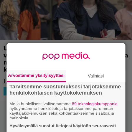
Laura Prepon kuului vielä muutama
vuosi sitten skientologeihin: paljastaa
miksi erosi julkkisten suosimasta
kohukirkosta
Arvostamme yksityisyyttäsi
Valintasi
Hengellinen nainen, tuo Laura.
Tarvitsemme suostumuksesi tarjotaksemme
19.8.2021 16:02
Niko Ikonen
TV-SARJAT
henkilökohtaisen käyttökokemuksen
Me ja huolellisesti valitsemamme
89 teknologiakumppania
hyödynnämme henkilötietoja tarjotaksemme paremman
käyttäjäkokemuksen sekä kohdentaaksemme sisältöä ja
mainoksia.
Hyväksymällä suostut tietojesi käyttöön seuraavasti