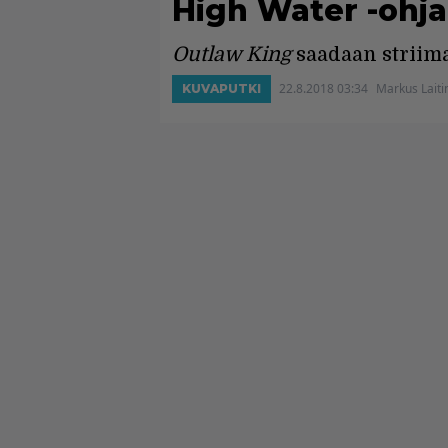
High Water -ohja
Outlaw King
saadaan striimat
22.8.2018 03:34
Markus Laiti
KUVAPUTKI