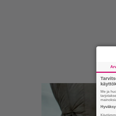
Ar
Tarvit
käytt
Me ja huo
tarjotak
mainoksi
Hyväksym
Käytämme 