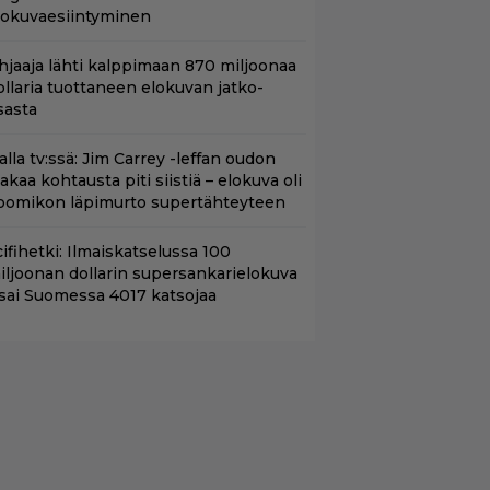
lokuvaesiintyminen
hjaaja lähti kalppimaan 870 miljoonaa
ollaria tuottaneen elokuvan jatko-
sasta
lalla tv:ssä: Jim Carrey -leffan oudon
aakaa kohtausta piti siistiä – elokuva oli
oomikon läpimurto supertähteyteen
ifihetki: Ilmaiskatselussa 100
iljoonan dollarin supersankarielokuva
 sai Suomessa 4017 katsojaa