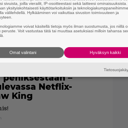
i sivuista, joilla vierailit, IP-osoitteestasi sekä laitteesi ominaisuuksista
an yksityiskohtaisesti käyttötarkoituksiin ja teknologiakumppaneihimm
la välilehdellä. Hylkääminen voi vaikuttaa sivuston toimivuuteen ja
yyteen.
knologiamme voivat käsitellä tietoja myös ilman suostumusta, jos niillä o
u peruste. Voit vastustaa tätä tai muuttaa asetuksiasi milloin tahansa se
lä.
Omat valintani
Hyväksyn kaikki
Tietosuojak
 peniksestään –
levassa Netflix-
aw King
is!
n