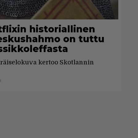
flixin historiallinen
keskushahmo on tuttu
ssikkoleffasta
räiselokuva kertoo Skotlannin
a