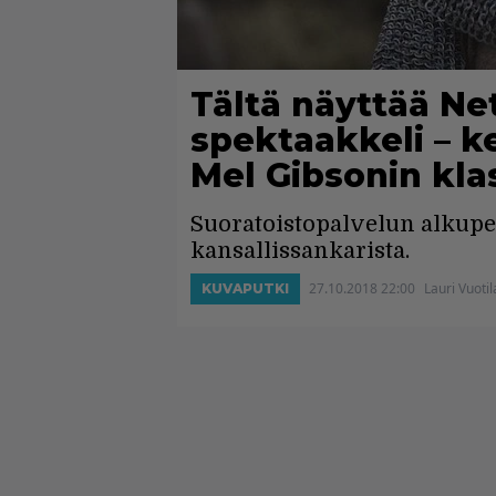
Tältä näyttää Net
spektaakkeli – 
Mel Gibsonin kla
Suoratoistopalvelun alkupe
kansallissankarista.
27.10.2018 22:00
Lauri Vuotil
KUVAPUTKI