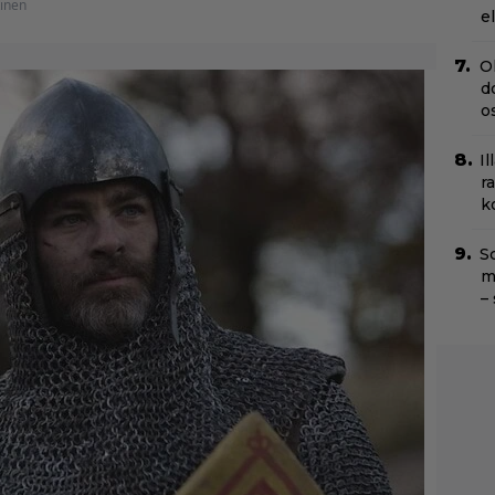
tinen
e
O
d
o
Il
r
k
Sc
m
–