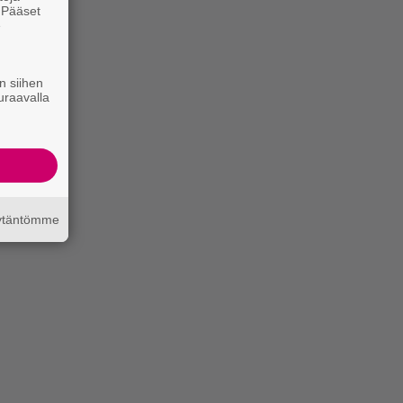
. Pääset
e
n siihen
uraavalla
äytäntömme