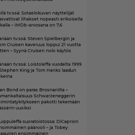
llä tv:ssä: Sotaelokuvan näyttelijät
asvattivat lihakset nopeasti erikoisella
ikalla – IMDb-arvosana on 7,6
änään tv:ssä: Steven Spielbergin ja
om Cruisen kaveruus loppui 21 vuotta
itten – Syynä Cruisen nolo käytös
änään tv:ssä: Loistoleffa vuodelta 1999
 Stephen King ja Tom Hanks laadun
akeina
llan Bond on paras Brosnanilta –
amankaltaisuus Schwarzeneggerin
oimintatykitykseen pakotti tekemään
ässärin uusiksi
uippuleffa suoratoistossa: DiCaprion
nsimmäinen päärooli – ja Tobey
aguiren ensimmäinen