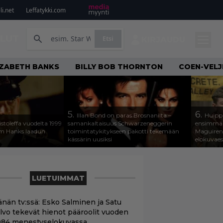
i.net
Leffatykki.com
ILUT
Etsi
KIRJAUDU
IZABETH BANKS
BILLY BOB THORNTON
COEN-VELJ
5.
6.
Illan Bond on paras Brosnanilta –
Huippu
istoleffa vuodelta 1999
samankaltaisuus Schwarzeneggerin
ensimmäin
om Hanks laadun
toimintatykitykseen pakotti tekemään
Maguiren
kässärin uusiksi
elokuvae
LUETUIMMAT
änän tv:ssä: Esko Salminen ja Satu
ilvo tekevät hienot pääroolit vuoden
984 menestyselokuvassa