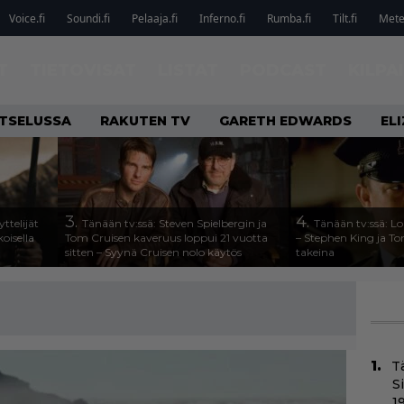
Voice.fi
Soundi.fi
Pelaaja.fi
Inferno.fi
Rumba.fi
Tilt.fi
Metel
T
TIETOVISAT
LISTAT
PODCAST
KILPA
ATSELUSSA
RAKUTEN TV
GARETH EDWARDS
EL
3.
4.
ttelijät
Tänään tv:ssä: Steven Spielbergin ja
Tänään tv:ssä: Lo
koisella
Tom Cruisen kaveruus loppui 21 vuotta
– Stephen King ja T
sitten – Syynä Cruisen nolo käytös
takeina
T
S
1