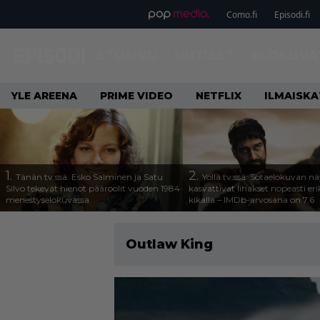
Como.fi
Episodi.fi
ETUSIVU
UUTISET
ELOKUVA
YLE AREENA
PRIME VIDEO
NETFLIX
ILMAISK
1.
2.
Tänän tv:ssä: Esko Salminen ja Satu
Yöllä tv:ssä: Sotaelokuvan näy
Silvo tekevät hienot pääroolit vuoden 1984
kasvattivat lihakset nopeasti eri
menestyselokuvassa
kikalla – IMDb-arvosana on 7,6
Outlaw King