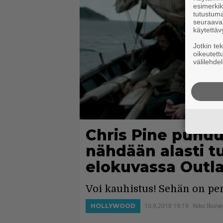
esimerkiks
tutustuma
seuraaval
käytettäv
Jotkin te
oikeutett
välilehdel
Chris Pine puhuu
nähdään alasti tu
elokuvassa Outl
Voi kauhistus! Sehän on pen
10.9.2018 19:19
Niko Ikone
HOLLYWOOD