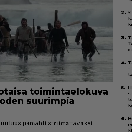
Yö
k
k
T
T
s
T
–
t
I
sotaisa toimintaelokuva
s
vuoden suurimpia
t
k
H
 uutuus pamahti striimattavaksi.
e
M