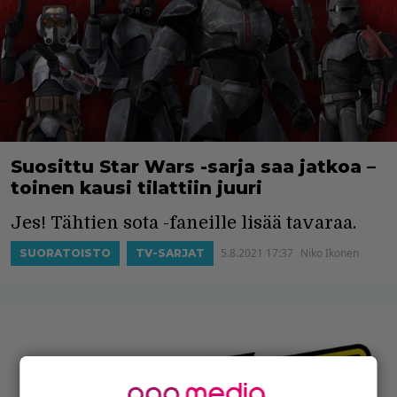
Suosittu Star Wars -sarja saa jatkoa –
toinen kausi tilattiin juuri
Jes! Tähtien sota -faneille lisää tavaraa.
5.8.2021 17:37
Niko Ikonen
SUORATOISTO
TV-SARJAT