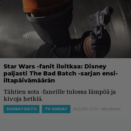
Star Wars -fanit iloitkaa: Disney
paljasti The Bad Batch -sarjan ensi-
iltapäivämäärän
Tähtien sota -faneille tulossa lämpöä ja
kivoja hetkiä.
24.2.2021 21:31
Niko Ikonen
SUORATOISTO
TV-SARJAT