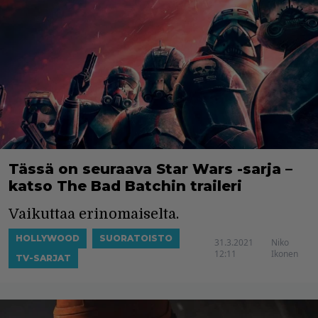
Tässä on seuraava Star Wars -sarja –
katso The Bad Batchin traileri
Vaikuttaa erinomaiselta.
HOLLYWOOD
SUORATOISTO
31.3.2021
Niko
12:11
Ikonen
TV-SARJAT