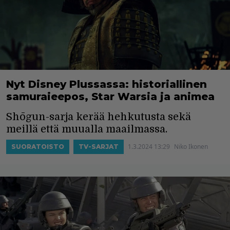
Nyt Disney Plussassa: historiallinen
samuraieepos, Star Warsia ja animea
Shōgun-sarja kerää hehkutusta sekä
meillä että muualla maailmassa.
1.3.2024 13:29
Niko Ikonen
SUORATOISTO
TV-SARJAT