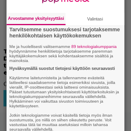
Arvostamme yksityisyyttäsi
Valintasi
Tarvitsemme suostumuksesi tarjotaksemme
henkilökohtaisen käyttökokemuksen
Me ja huolellisesti valitsemamme
89 teknologiakumppania
Tänään vietetään Star Wars -päivää –
hyödynnämme henkilötietoja tarjotaksemme paremman
käyttäjäkokemuksen sekä kohdentaaksemme sisältöä ja
Disney Plussaan lisättiin uutta SW-
mainoksia.
tavaraa: mm. The Bad Batch -sarjan
Hyväksymällä suostut tietojesi käyttöön seuraavasti
ensimmäinen osa
Käytämme laitetunnisteita ja tallennamme evästeitä
laitteellesi saadaksemme tietoja esimerkiksi sivuista, joilla
Olkoon voima kanssanne!
vierailit, IP-osoitteestasi sekä laitteesi ominaisuuksista.
Pääset tutustumaan yksityiskohtaisesti käyttötarkoituksiin ja
HOLLYWOOD
SUORATOISTO
4.5.2021
Niko
teknologiakumppaneihimme seuraavalla välilehdellä.
18:01
Ikonen
Hylkääminen voi vaikuttaa sivuston toimivuuteen ja
TV-SARJAT
käytettävyyteen.
Jotkin teknologiamme voivat käsitellä tietoja myös ilman
suostumusta, jos niillä on siihen oikeutettu peruste. Voit
vastustaa tätä tai muuttaa asetuksiasi milloin tahansa
seuraavalla välilehdellä.