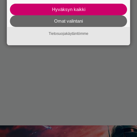
Hyväksyn kaikki
Omat valintani
Tietosuojakäytäntömme