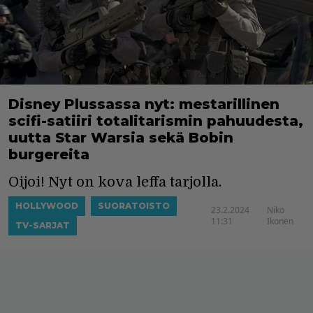
Disney Plussassa nyt: mestarillinen
scifi-satiiri totalitarismin pahuudesta,
uutta Star Warsia sekä Bobin
burgereita
Oijoi! Nyt on kova leffa tarjolla.
HOLLYWOOD
SUORATOISTO
23.2.2024
Niko
11:31
Ikonen
TV-SARJAT