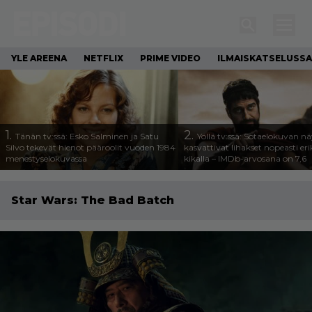
YLE AREENA
NETFLIX
PRIME VIDEO
ILMAISKATSELUSSA
1.
2.
Tänän tv:ssä: Esko Salminen ja Satu
Yöllä tv:ssä: Sotaelokuvan näy
Silvo tekevät hienot pääroolit vuoden 1984
kasvattivat lihakset nopeasti eri
menestyselokuvassa
kikalla – IMDb-arvosana on 7,6
Star Wars: The Bad Batch