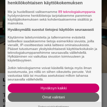
henkilökohtaisen käyttökokemuksen
Me ja huolellisesti valitsemamme
89 teknologiakumppania
hyödynnämme henkilötietoja tarjotaksemme paremman
käyttäjäkokemuksen sekä kohdentaaksemme sisältöä ja
mainoksia.
Hyväksymällä suostut tietojesi käyttöön seuraavasti
Käytämme laitetunnisteita ja tallennamme evästeitä
laitteellesi saadaksemme tietoja esimerkiksi sivuista, joilla
vierailit, IP-osoitteestasi sekä laitteesi ominaisuuksista.
Pääset tutustumaan yksityiskohtaisesti käyttötarkoituksiin ja
teknologiakumppaneihimme seuraavalla välilehdellä.
Hylkääminen voi vaikuttaa sivuston toimivuuteen ja
käytettävyyteen.
Jotkin teknologiamme voivat käsitellä tietoja myös ilman
suostumusta, jos niillä on siihen oikeutettu peruste. Voit
vastustaa tätä tai muuttaa asetuksiasi milloin tahansa
Lisää tuoreita sarjoja Suomen FOXille
seuraavalla välilehdellä.
– mm. uudet X-Files-jaksot
Hyväksyn kaikki
TV-sarjojen fanit saavat kotimaiselta
Omat valintani
televisiotoimija FOXilta joululahjoja
roppakaupalla, sillä FOXin uusi sopimus
Tietosuojakäytäntömme