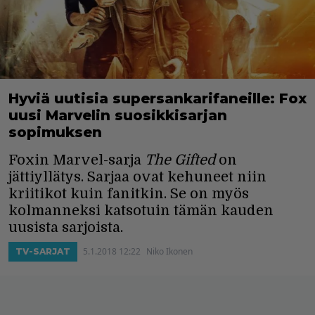
Hyviä uutisia supersankarifaneille: Fox
uusi Marvelin suosikkisarjan
sopimuksen
Foxin Marvel-sarja
The Gifted
on
jättiyllätys. Sarjaa ovat kehuneet niin
kriitikot kuin fanitkin. Se on myös
kolmanneksi katsotuin tämän kauden
uusista sarjoista.
5.1.2018 12:22
Niko Ikonen
TV-SARJAT