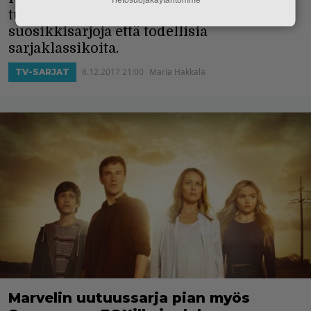
tuo ruutuihin sekä tämän syksyn
suosikkisarjoja että todellisia
sarjaklassikoita.
8.12.2017 21:00
Maria Hakkala
TV-SARJAT
Marvelin uutuussarja pian myös