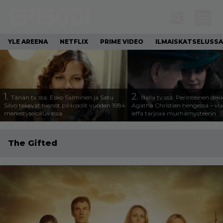
YLE AREENA
NETFLIX
PRIME VIDEO
ILMAISKATSELUSSA
1.
2.
Tänän tv:ssä: Esko Salminen ja Satu
Illalla tv:ssä: Perinteinen dek
Silvo tekevät hienot pääroolit vuoden 1984
Agatha Christien hengessä – v
menestyselokuvassa
leffa tarjoaa murhamysteerin
The Gifted