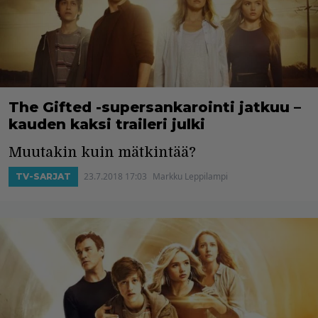
The Gifted -supersankarointi jatkuu –
kauden kaksi traileri julki
Muutakin kuin mätkintää?
23.7.2018 17:03
Markku Leppilampi
TV-SARJAT