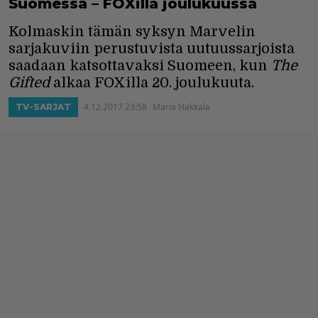
Suomessa – FOXilla joulukuussa
Kolmaskin tämän syksyn Marvelin
sarjakuviin perustuvista uutuussarjoista
saadaan katsottavaksi Suomeen, kun
The
Gifted
alkaa FOXilla 20. joulukuuta.
4.12.2017 23:58
Maria Hakkala
TV-SARJAT