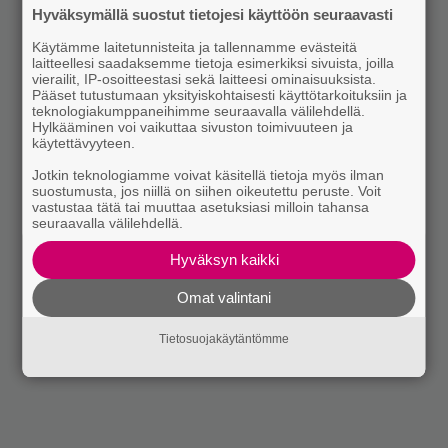
Hyväksymällä suostut tietojesi käyttöön seuraavasti
Käytämme laitetunnisteita ja tallennamme evästeitä
laitteellesi saadaksemme tietoja esimerkiksi sivuista, joilla
vierailit, IP-osoitteestasi sekä laitteesi ominaisuuksista.
Pääset tutustumaan yksityiskohtaisesti käyttötarkoituksiin ja
teknologiakumppaneihimme seuraavalla välilehdellä.
Hylkääminen voi vaikuttaa sivuston toimivuuteen ja
käytettävyyteen.
Jotkin teknologiamme voivat käsitellä tietoja myös ilman
suostumusta, jos niillä on siihen oikeutettu peruste. Voit
vastustaa tätä tai muuttaa asetuksiasi milloin tahansa
seuraavalla välilehdellä.
Hyväksyn kaikki
Omat valintani
Tietosuojakäytäntömme