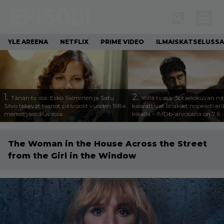
YLE AREENA
NETFLIX
PRIME VIDEO
ILMAISKATSELUSSA
1.
2.
Tänän tv:ssä: Esko Salminen ja Satu
Yöllä tv:ssä: Sotaelokuvan näy
Silvo tekevät hienot pääroolit vuoden 1984
kasvattivat lihakset nopeasti eri
menestyselokuvassa
kikalla – IMDb-arvosana on 7,6
The Woman in the House Across the Street
from the Girl in the Window