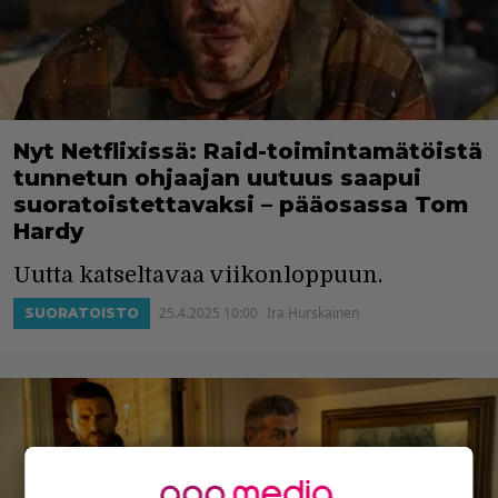
Nyt Netflixissä: Raid-toimintamätöistä
tunnetun ohjaajan uutuus saapui
suoratoistettavaksi – pääosassa Tom
Hardy
Uutta katseltavaa viikonloppuun.
25.4.2025 10:00
Ira Hurskainen
SUORATOISTO