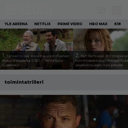
YLE AREENA
NETFLIX
PRIME VIDEO
HBO MAX
K18
1.
2.
Tänään tv:ssä: Koskettava kotimainen
Nyt Netflixissä: 180 miljoona
elokuva vuodelta 2020 – ”Tehty isolla
toimintaseikkailu – Margot Robb
sydämellä”
seksikohtauksen liian pitkälle
toimintatrilleri