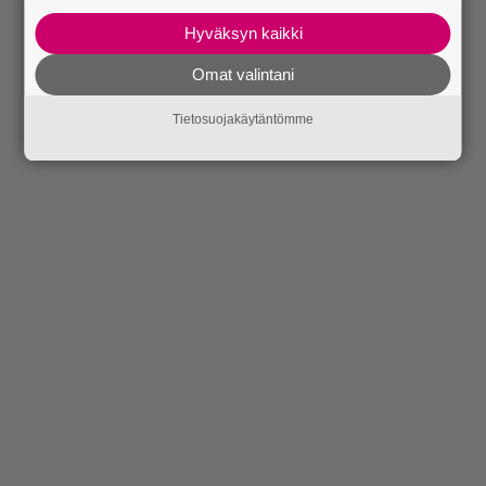
Hyväksyn kaikki
Omat valintani
Tietosuojakäytäntömme