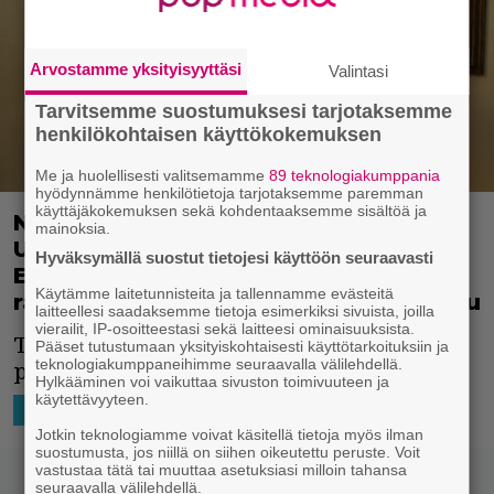
Arvostamme yksityisyyttäsi
Valintasi
Tarvitsemme suostumuksesi tarjotaksemme
henkilökohtaisen käyttökokemuksen
Me ja huolellisesti valitsemamme
89 teknologiakumppania
hyödynnämme henkilötietoja tarjotaksemme paremman
käyttäjäkokemuksen sekä kohdentaaksemme sisältöä ja
Nyt näyttää poika kyllä isältään!
mainoksia.
Uudessa trailerissa Stallone ja Clint
Hyväksymällä suostut tietojesi käyttöön seuraavasti
Eastwoodin poika rymistelevät,
Käytämme laitetunnisteita ja tallennamme evästeitä
räiskivät ja romantiikkaakaan ei puutu
laitteellesi saadaksemme tietoja esimerkiksi sivuista, joilla
vierailit, IP-osoitteestasi sekä laitteesi ominaisuuksista.
Toimintatrillerissä kahden vakoojan
Pääset tutustumaan yksityiskohtaisesti käyttötarkoituksiin ja
teknologiakumppaneihimme seuraavalla välilehdellä.
piilopaikka paljastuu.
Hylkääminen voi vaikuttaa sivuston toimivuuteen ja
käytettävyyteen.
13.12.2024 12:00
Kami Launonen
HOLLYWOOD
Jotkin teknologiamme voivat käsitellä tietoja myös ilman
suostumusta, jos niillä on siihen oikeutettu peruste. Voit
vastustaa tätä tai muuttaa asetuksiasi milloin tahansa
seuraavalla välilehdellä.