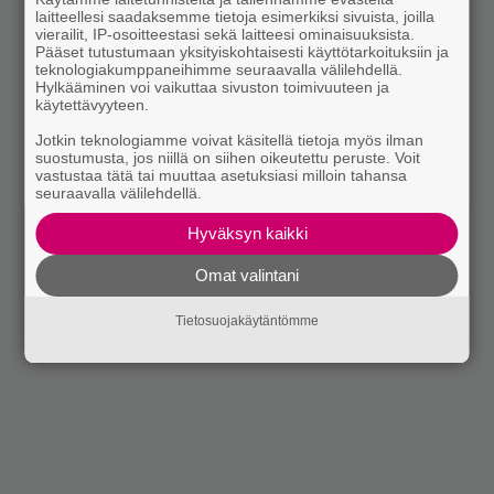
laitteellesi saadaksemme tietoja esimerkiksi sivuista, joilla
vierailit, IP-osoitteestasi sekä laitteesi ominaisuuksista.
Pääset tutustumaan yksityiskohtaisesti käyttötarkoituksiin ja
teknologiakumppaneihimme seuraavalla välilehdellä.
Hylkääminen voi vaikuttaa sivuston toimivuuteen ja
käytettävyyteen.
Jotkin teknologiamme voivat käsitellä tietoja myös ilman
suostumusta, jos niillä on siihen oikeutettu peruste. Voit
vastustaa tätä tai muuttaa asetuksiasi milloin tahansa
seuraavalla välilehdellä.
Hyväksyn kaikki
Omat valintani
Tietosuojakäytäntömme