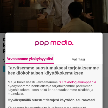
David Harbourin ja Anthony Mackien
kauhukomedia sai trailerin – tekijänä
Paranormal Activity -mies
Arvostamme yksityisyyttäsi
Valintasi
Vaikuttaa hauskalta!
Tarvitsemme suostumuksesi tarjotaksemme
26.1.2023 17:41
Niko Ikonen
HOLLYWOOD
henkilökohtaisen käyttökokemuksen
Me ja huolellisesti valitsemamme
89 teknologiakumppania
hyödynnämme henkilötietoja tarjotaksemme paremman
käyttäjäkokemuksen sekä kohdentaaksemme sisältöä ja
mainoksia.
Hyväksymällä suostut tietojesi käyttöön seuraavasti
Käytämme laitetunnisteita ja tallennamme evästeitä