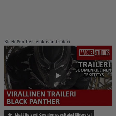
Black Panther -elokuvan traileri
Lisää Episodi Googlen suosituksi lähteeksi