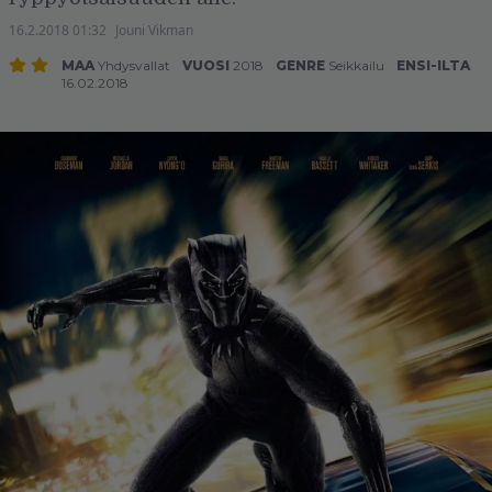
16.2.2018 01:32
Jouni Vikman
MAA
Yhdysvallat
VUOSI
2018
GENRE
Seikkailu
ENSI-ILTA
16.02.2018