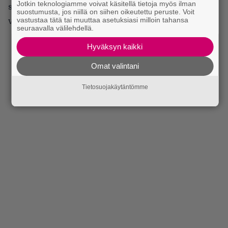
Jotkin teknologiamme voivat käsitellä tietoja myös ilman
seikkailujen vakiokäänteet mieleen tuova, muuten
suostumusta, jos niillä on siihen oikeutettu peruste. Voit
vastustaa tätä tai muuttaa asetuksiasi milloin tahansa
varsin hykerryttävä yllätys, näyttävät jopa kököiltä.
seuraavalla välilehdellä.
Hyväksyn kaikki
Omat valintani
Tietosuojakäytäntömme