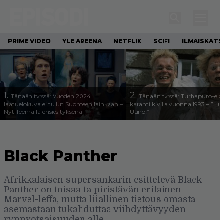
PRIME VIDEO
YLE AREENA
NETFLIX
SCIFI
ILMAISKAT
1.
2.
Tänään tv:ssä: Vuoden 2024
Tänään tv:ssä: Turhapuro-e
laatuelokuva ei tullut Suomeen lainkaan –
karahti kiville vuonna 1993 – ”
Nyt Teemalla ensiesityksenä
Uuno!”
Black Panther
Afrikkalaisen supersankarin esittelevä Black
Panther on toisaalta piristävän erilainen
Marvel-leffa, mutta liiallinen tietous omasta
asemastaan tukahduttaa viihdyttävyyden
ryppyotsaisuuden alle.