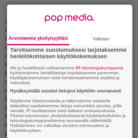
On toki ymmärrettävää, että kun kerran tietoisesti
lähdetään tekemään ”mustaa” Marvel-elokuvaa, sen
Arvostamme yksityisyyttäsi
halutaan seisovan omilla jaloillaan ilman
Valintasi
vihjettäkään tuesta aikaisemmin esitellyiltä
Tarvitsemme suostumuksesi tarjotaksemme
sankareilta. Ehkä se on Yhdysvalloissa ainut tapa
henkilökohtaisen käyttökokemuksen
käsitellä rotukysymyksiä viihteellisessäkin
Me ja huolellisesti valitsemamme
89 teknologiakumppania
hyödynnämme henkilötietoja tarjotaksemme paremman
kontekstissa, mutta pohjoismaisen, etuoikeutetun
käyttäjäkokemuksen sekä kohdentaaksemme sisältöä ja
valkoisen supersankarifanin silmissä se tuntuu
mainoksia.
myös keinotekoiselta ratkaisulta.
Hyväksymällä suostut tietojesi käyttöön seuraavasti
Herää myös kysymys, että mihin huikean korkeaksi
Käytämme laitetunnisteita ja tallennamme evästeitä
laitteellesi saadaksemme tietoja esimerkiksi sivuista, joilla
huhuttu budjetti on käytetty. Vaikka kokonaisuus on
vierailit, IP-osoitteestasi sekä laitteesi ominaisuuksista.
Pääset tutustumaan yksityiskohtaisesti käyttötarkoituksiin ja
komea, siinä on hyvin vähän mitään aikaisemmin
teknologiakumppaneihimme seuraavalla välilehdellä.
näkemätöntä. Monet efektit, etunenässä tarvittaessa
Hylkääminen voi vaikuttaa sivuston toimivuuteen ja
käytettävyyteen.
painottomiksi muuttuvat autot ja lopun Tarzan-