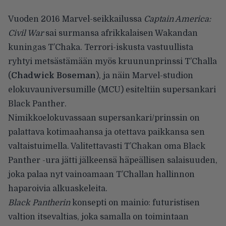
Vuoden 2016 Marvel-seikkailussa
Captain America:
Civil War
sai surmansa afrikkalaisen Wakandan
kuningas T’Chaka. Terrori-iskusta vastuullista
ryhtyi metsästämään myös kruununprinssi T’Challa
(
Chadwick Boseman
), ja näin Marvel-studion
elokuvauniversumille (MCU) esiteltiin supersankari
Black Panther.
Nimikkoelokuvassaan supersankari/prinssin on
palattava kotimaahansa ja otettava paikkansa sen
valtaistuimella. Valitettavasti T’Chakan oma Black
Panther -ura jätti jälkeensä häpeällisen salaisuuden,
joka palaa nyt vainoamaan T’Challan hallinnon
haparoivia alkuaskeleita.
Black Pantherin
konsepti on mainio: futuristisen
valtion itsevaltias, joka samalla on toimintaan