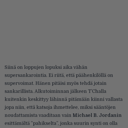
Siinä on loppujen lopuksi aika vähän
supersankarointia. Ei riitä, että päähenkilöllä on
supervoimat. Hänen pitäisi myös tehdä jotain
sankarillista. Alkutoiminnan jälkeen T’Challa
kuitenkin keskittyy lähinnä pitämään kiinni vallasta
jopa niin, että katsoja ihmettelee, miksi sääntöjen
noudattamista vaaditaan vain
Michael B. Jordanin
esittämältä ”pahikselta”, jonka suurin synti on olla