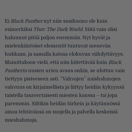
Ei
Black Panther
nyt niin susihuono ole kuin
esimerkiksi
Thor: The Dark World
. Siitä vain olisi
halunnut pitää paljon enemmän. Nyt hyvät ja
mielenkiintoiset elementit tuntuvat menevän
hukkaan, ja samalla katoaa elokuvan viihdyttävyys.
Mainittakoon vielä, että niin kiitettävää kuin
Black
Pantherin
uusien urien avaus onkin, se ulottuu vain
tiettyyn pisteeseen asti. ”Vahvojen” naishahmojen
vahvuus on kirjaimellista ja liittyy heidän kykyynsä
taistella tasavertaisesti miesten kanssa – tai jopa
paremmin. Siltikin heidän tärkein ja käytännössä
ainoa tehtävänsä on suojella ja palvella keskeisiä
mieshahmoja.