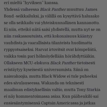
eri mieltä ”hyviksen” kanssa.
Yhdessä vaiheessa
Black Panther
muuttuu James
Bond -seikkailuksi, ja välillä on kysyttävä haluaako
se olla seikkailu vai yhteiskunnallinen kannanotto.
Ei niin, etteikö niitä saisi yhdistellä, mutta nyt se on
niin raskassoutuista, että kokonaisuus kääntyy
vauhdista ja vaarallisista tilanteista huolimatta
ryppyotsaiseksi. Harvat irtovitsit ovat kömpelöitä,
vaikka tosin pari hölmöydellään hörähdyttääkin.
Ollakseen MCU-elokuva
Black Panther
tietoisesti
eristäytyy kyseisestä universumista. Siinä on
naisvakoojia, mutta Black Widow ei tule puheeksi
edes sivulauseessa. Wakanda on teknisesti
maailman edistyksellisin valtio, mutta Tony Starkia
ei näy kommentoimassa asiaa. Kun päähenkilö sai
ensiesiintymisensä Captain Americassa ja jatkaa