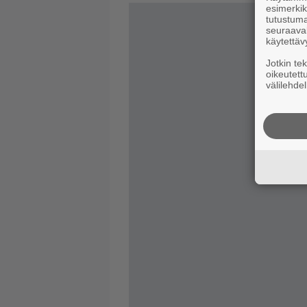
esimerkiks
tutustuma
seuraaval
käytettäv
Jotkin te
oikeutett
välilehdel