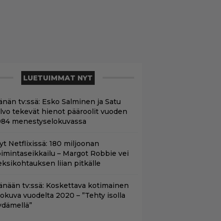
LUETUIMMAT NYT
änän tv:ssä: Esko Salminen ja Satu
ilvo tekevät hienot pääroolit vuoden
984 menestyselokuvassa
yt Netflixissä: 180 miljoonan
oimintaseikkailu – Margot Robbie vei
eksikohtauksen liian pitkälle
änään tv:ssä: Koskettava kotimainen
lokuva vuodelta 2020 – ”Tehty isolla
ydämellä”