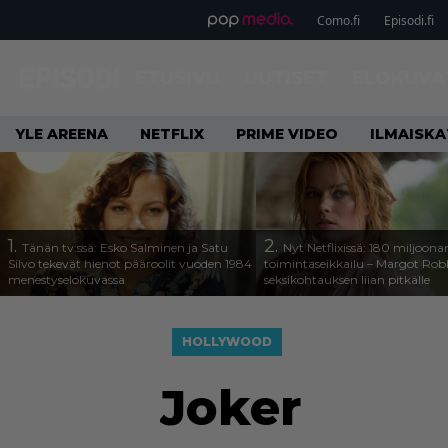
Como.fi
Episodi.fi
ETUSIVU
UUTISET
ELOKUVA
YLE AREENA
NETFLIX
PRIME VIDEO
ILMAISK
1.
2.
Tänän tv:ssä: Esko Salminen ja Satu
Nyt Netflixissä: 180 miljoona
Silvo tekevät hienot pääroolit vuoden 1984
toimintaseikkailu – Margot Robb
menestyselokuvassa
seksikohtauksen liian pitkälle
HOLLYWOOD
Joker