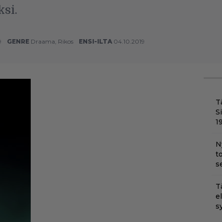
ksi.
9
GENRE
Draama
,
Rikos
ENSI-ILTA
04.10.2019
T
S
1
N
t
s
T
e
s