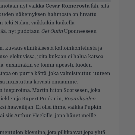
 sanotaan nyt vaikka
Cesar Romerosta
(ah, sitä
n uuden näkemyksen hahmosta on luvattu
in teki Nolan, vaikkakin kaikella
kkää, nyt pudotaan
Get Outin
Uponneeseen
n, kuvaus elinikäisestä kaltoinkohtelusta ja
use-elokuvissa, joita kukaan ei halua katsoa –
a, ensinnäkin se toimii upeasti, luoden
stapa on purra kättä, joka valmistautuu uuteen
assa muistuttaa kovasti omaamme.
n
inspiroima. Martin hiton Scorsesen, joka
Bicklen ja Rupert Pupkinin,
Koomikoiden
 haaveilijan. Ei olisi ihme, vaikka Pupkin
Tai siis Arthur Fleckille, jona hänet meille
imentulon klovnina, jota pilkkaavat jopa yhtä