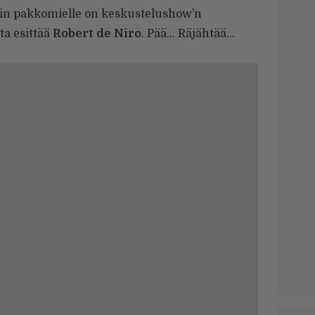
rin pakkomielle on keskustelushow’n
ta esittää
Robert de Niro
. Pää… Räjähtää…