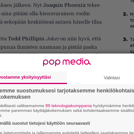
1
ksen jälkeen. Nyt
Joaquin Phoenix
tekee
-aina-pitäisi-olla-hienovarainen-roolin
N
t
ää sekopään keskiöönsä antaen hänelle tilaa
s
tta
Todd Phillipin
Joker
on niin hyvä, että
T
e
lipunaa ihmisten naamaan ja pistää paska
s
nyt. Myöntäkää pois, se ei ole kovin iso yllätys
ydelliseltä valinnalta ja Phillipsin
Kauhea
N
v
elokuva. Siitä löytyy tarvittaessa kiistattomia
h
vostamme yksityisyyttäsi
Valintasi
sa
Phillips tunnu välittävän siitä toisesta
semme suostumuksesi tarjotaksemme henkilökohtai
Il
ökokemuksen
ta, jota tätä nykyä pitäisi kunnioittaa pienintä
C
irjoittavat rumasti Twitterissä. Sen pitäisi
lellisesti valitsemamme
89 teknologiakumppania
hyödynnämme henkilö
t
semme paremman käyttäjäkokemuksen sekä kohdentaaksemme sisältöä
i hommaan, vaikka hänen elokuvassaan juuri
a.
Ny
n hävityksestä huolimatta se, joka välittää.
ällä suostut tietojesi käyttöön seuraavasti
y
.
laitetunnisteita ja tallennamme evästeitä laitteellesi saadaksemme tie
h