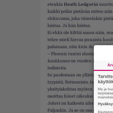
etenkin
Heath Ledgerin
suoritu
kaikki peliin pistävän miten-niin
elokuvassa, joka viimeinkin pist
loistaa. Ja hän loistaa.
Ei ehkä ole kilttiä sanoa näin, mu
tekee mieli hieroa punaista huu
palamaan, niin kuin ihan tässä ja 
– Phoenix tuntui alusta lähtien tä
kankkunen
on vuoden 2009 paras 
Ar
todisteita.
Se puolestaan on yllättävää, ettei 
Tarvit
käytt
tyypistä, Batmanista, tai kaanonis
yksityiskohtaa myöten, tai fanit k
Me ja huo
tarjotak
osoittaa hänet oikeaksi mieheks
mainoksi
Jokeri on kaikesta aiheuttamastaa
Hyväksym
Paljonkin. Ja se on osa ongelmaa
Käytämme 