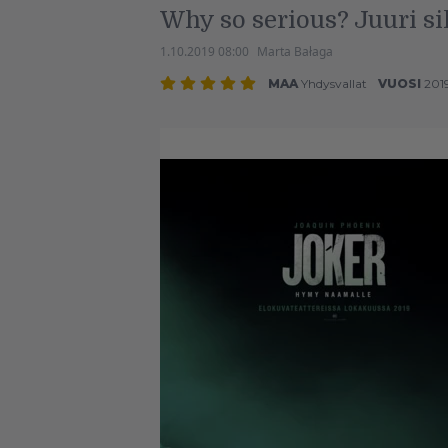
Why so serious? Juuri si
1.10.2019 08:00
Marta Bałaga
MAA
Yhdysvallat
VUOSI
201