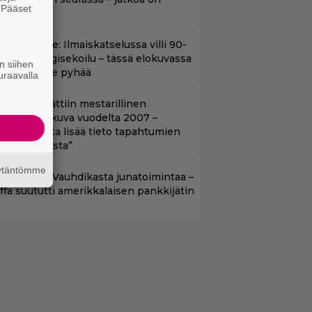
. Pääset
uvassa
e
in aikuisille: Ilmaiskatselussa villi 90-
uvun kyborgisekoilu – tässä elokuvassa
n siihen
ikään ei ole pyhää
uraavalla
tflixiin lisättiin mestarillinen
ysteerielokuva vuodelta 2007 –
Kiehtovuutta lisää tieto tapahtumien
odellisuudesta”
äytäntömme
lalla tv:ssä: Vauhdikasta junatoimintaa –
effa suututti amerikkalaisen pankkijätin