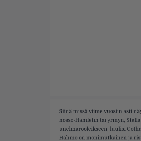
Siinä missä viime vuosiin asti n
nössö-Hamletin tai yrmyn, Stell
unelmarooleikseen, luulisi Gotha
Hahmo on monimutkainen ja risti