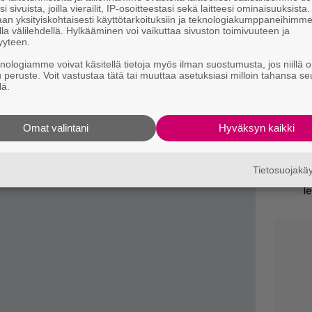
i sivuista, joilla vierailit, IP-osoitteestasi sekä laitteesi ominaisuuksista
l
an yksityiskohtaisesti käyttötarkoituksiin ja teknologiakumppaneihimm
la välilehdellä. Hylkääminen voi vaikuttaa sivuston toimivuuteen ja
yyteen.
Va
l
knologiamme voivat käsitellä tietoja myös ilman suostumusta, jos niillä o
m
u peruste. Voit vastustaa tätä tai muuttaa asetuksiasi milloin tahansa se
lä.
Ne
m
Omat valintani
Hyväksyn kaikki
”
t
Tietosuojak
Il
l