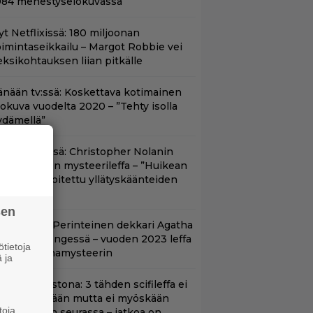
984 menestyselokuvassa
yt Netflixissä: 180 miljoonan
oimintaseikkailu – Margot Robbie vei
eksikohtauksen liian pitkälle
änään tv:ssä: Koskettava kotimainen
lokuva vuodelta 2020 – ”Tehty isolla
ydämellä”
yt Netflixissä: Christopher Nolanin
iiden tähden mysteerileffa – ”Huikean
ienosti kirjoitettu yllätyskäänteiden
rja”
sen
lalla tv:ssä: Perinteinen dekkari Agatha
hristien hengessä – vuoden 2023 leffa
tietoja
arjoaa murhamysteerin
 ja
t suoratoistona: 3 tähden scifileffa ei
litä edeltäjiään mutta ei myöskään
toja
äpeä niiden seurassa – jatkoa on