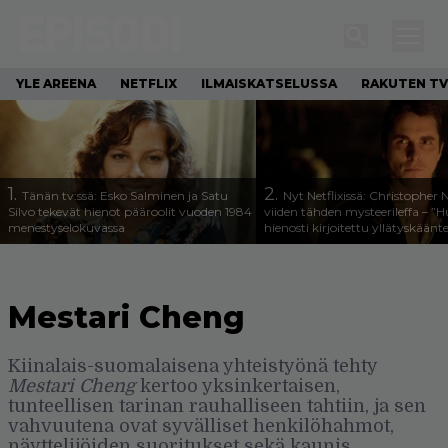
YLE AREENA
NETFLIX
ILMAISKATSELUSSA
RAKUTEN TV
1.
2.
Tänän tv:ssä: Esko Salminen ja Satu
Nyt Netflixissä: Christopher 
Silvo tekevät hienot pääroolit vuoden 1984
viiden tähden mysteerileffa – ”
menestyselokuvassa
hienosti kirjoitettu yllätyskäänt
Mestari Cheng
Kiinalais-suomalaisena yhteistyönä tehty
Mestari Cheng
kertoo yksinkertaisen,
tunteellisen tarinan rauhalliseen tahtiin, ja sen
vahvuutena ovat syvälliset henkilöhahmot,
näyttelijöiden suoritukset sekä kaunis