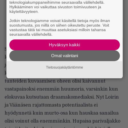
teknologiakumppaneihimme seuraavalla välilehdellä.
Hylkääminen voi vaikuttaa sivuston toimivuuteen ja
käytettävyyteen.
Jotkin teknologiamme voivat käsitellä tietoja myös ilman
suostumusta, jos niillä on siihen oikeutettu peruste. Voit
vastustaa tätä tai muuttaa asetuksiasi milloin tahansa
seuraavalla välilehdellä.
Hyväksyn kaikki
Surullisistakin hahmotaustoista huolimatta
Omat valintani
kyseessä on sympaattinen hyvän mielen elokuva,
josta tulee kotoisa olo. Silti henkilöhahmojen
Tietosuojakäytäntömme
kokemien raskaiden asioiden käsittelyn ja vahvojen
tunteiden kuvaamisen oheen olisi kaivannut
vastapainoksi enemmän huumoria, varsinkin kun
elokuvaa kutsutaan draamakomediaksi. Nyt Loirin
ja Väänäsen rajattomasta potentiaalista ei
hyödynnetä kuin murto-osa kun hauskaa sanailua
olisi voinut olla enemmänkin. Hupaisa parivaljakko