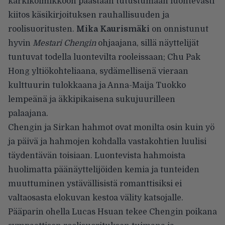
kärkikolmikkoon päästään tutustumaan luontevasti
kiitos käsikirjoituksen rauhallisuuden ja
roolisuoritusten.
Mika Kaurismäki
on onnistunut
hyvin
Mestari Chengin
ohjaajana, sillä näyttelijät
tuntuvat todella luontevilta rooleissaan; Chu Pak
Hong yltiökohteliaana, sydämellisenä vieraan
kulttuurin tulokkaana ja Anna-Maija Tuokko
lempeänä ja äkkipikaisena sukujuurilleen
palaajana.
Chengin ja Sirkan hahmot ovat monilta osin kuin yö
ja päivä ja hahmojen kohdalla vastakohtien luulisi
täydentävän toisiaan. Luontevista hahmoista
huolimatta päänäyttelijöiden kemia ja tunteiden
muuttuminen ystävällisistä romanttisiksi ei
valtaosasta elokuvan kestoa välity katsojalle.
Pääparin ohella Lucas Hsuan tekee Chengin poikana