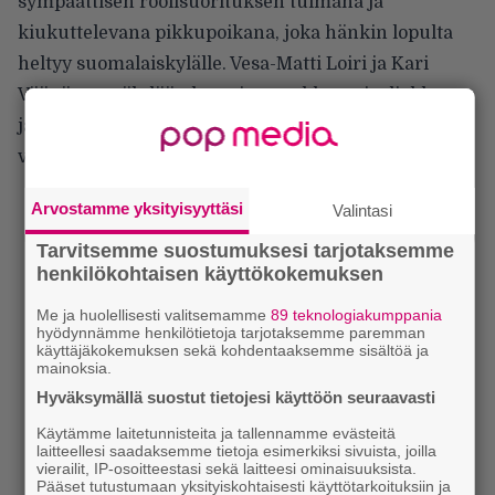
sympaattisen roolisuorituksen tuimana ja
kiukuttelevana pikkupoikana, joka hänkin lopulta
heltyy suomalaiskylälle. Vesa-Matti Loiri ja Kari
Väänänen nähdään leppoisana ukkoparivaljakkona
ja tuntuu, että he joutuvat pidättelemästä itseään
viemästä showta ja tyytymään sivurooleihinsa.
Arvostamme yksityisyyttäsi
Valintasi
Tarvitsemme suostumuksesi tarjotaksemme
henkilökohtaisen käyttökokemuksen
Me ja huolellisesti valitsemamme
89 teknologiakumppania
hyödynnämme henkilötietoja tarjotaksemme paremman
käyttäjäkokemuksen sekä kohdentaaksemme sisältöä ja
mainoksia.
Hyväksymällä suostut tietojesi käyttöön seuraavasti
Käytämme laitetunnisteita ja tallennamme evästeitä
laitteellesi saadaksemme tietoja esimerkiksi sivuista, joilla
vierailit, IP-osoitteestasi sekä laitteesi ominaisuuksista.
Pääset tutustumaan yksityiskohtaisesti käyttötarkoituksiin ja