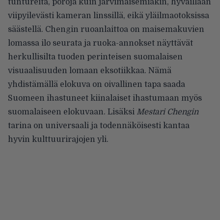
tuntureita, poroja kuin järvimaisemiakin, hyväillään
viipyilevästi kameran linssillä, eikä yläilmaotoksissa
säästellä. Chengin ruoanlaittoa on maisemakuvien
lomassa ilo seurata ja ruoka-annokset näyttävät
herkullisilta tuoden perinteisen suomalaisen
visuaalisuuden lomaan eksotiikkaa. Nämä
yhdistämällä elokuva on oivallinen tapa saada
Suomeen ihastuneet kiinalaiset ihastumaan myös
suomalaiseen elokuvaan. Lisäksi
Mestari Chengin
tarina on universaali ja todennäköisesti kantaa
hyvin kulttuurirajojen yli.