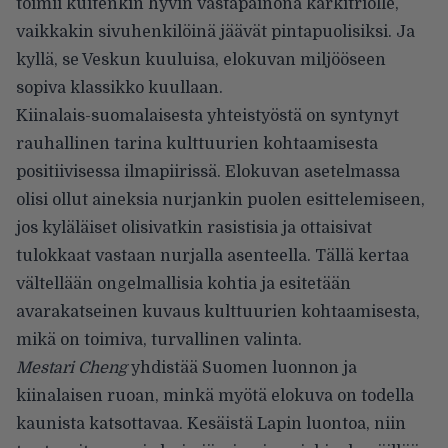
toimii kuitenkin hyvin vastapainona kärkitriolle,
vaikkakin sivuhenkilöinä jäävät pintapuolisiksi. Ja
kyllä, se Veskun kuuluisa, elokuvan miljööseen
sopiva klassikko kuullaan.
Kiinalais-suomalaisesta yhteistyöstä on syntynyt
rauhallinen tarina kulttuurien kohtaamisesta
positiivisessa ilmapiirissä. Elokuvan asetelmassa
olisi ollut aineksia nurjankin puolen esittelemiseen,
jos kyläläiset olisivatkin rasistisia ja ottaisivat
tulokkaat vastaan nurjalla asenteella. Tällä kertaa
vältellään ongelmallisia kohtia ja esitetään
avarakatseinen kuvaus kulttuurien kohtaamisesta,
mikä on toimiva, turvallinen valinta.
Mestari Cheng
yhdistää Suomen luonnon ja
kiinalaisen ruoan, minkä myötä elokuva on todella
kaunista katsottavaa. Kesäistä Lapin luontoa, niin