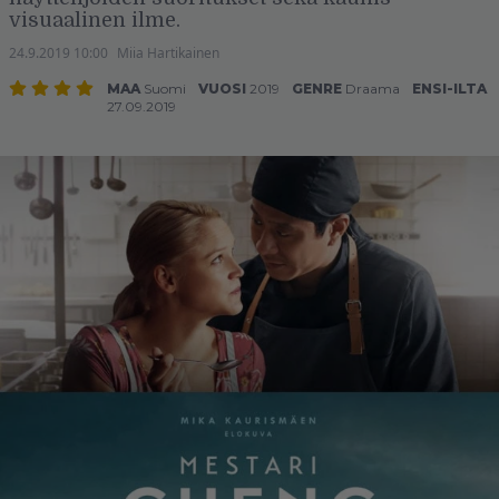
visuaalinen ilme.
24.9.2019 10:00
Miia Hartikainen
MAA
Suomi
VUOSI
2019
GENRE
Draama
ENSI-ILTA
27.09.2019