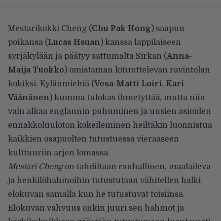
Mestarikokki Cheng (
Chu Pak Hong
) saapuu
poikansa (
Lucas Hsuan
) kanssa lappilaiseen
syrjäkylään ja päätyy sattumalta Sirkan (
Anna-
Maija Tuokko
) omistaman kituuttelevan ravintolan
kokiksi. Kylänmiehiä (
Vesa-Matti Loiri
,
Kari
Väänänen
) kumma tulokas ihmetyttää, mutta niin
vain alkaa englannin puhuminen ja uusien asioiden
ennakkoluuloton kokeileminen heiltäkin luonnistua
kaikkien osapuolten tutustuessa vieraaseen
kulttuuriin arjen lomassa.
Mestari Cheng
on tahdiltaan rauhallinen, maalaileva
ja henkilöhahmoihin tutustutaan vähitellen halki
elokuvan samalla kun he tutustuvat toisiinsa.
Elokuvan vahvuus onkin juuri sen hahmot ja