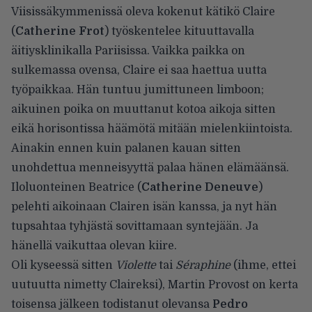
Viisissäkymmenissä oleva kokenut kätikö Claire
(
Catherine Frot
) työskentelee kituuttavalla
äitiysklinikalla Pariisissa. Vaikka paikka on
sulkemassa ovensa, Claire ei saa haettua uutta
työpaikkaa. Hän tuntuu jumittuneen limboon;
aikuinen poika on muuttanut kotoa aikoja sitten
eikä horisontissa häämötä mitään mielenkiintoista.
Ainakin ennen kuin palanen kauan sitten
unohdettua menneisyyttä palaa hänen elämäänsä.
Iloluonteinen Beatrice (
Catherine Deneuve
)
pelehti aikoinaan Clairen isän kanssa, ja nyt hän
tupsahtaa tyhjästä sovittamaan syntejään. Ja
hänellä vaikuttaa olevan kiire.
Oli kyseessä sitten
Violette
tai
Séraphine
(ihme, ettei
uutuutta nimetty Claireksi), Martin Provost on kerta
toisensa jälkeen todistanut olevansa
Pedro