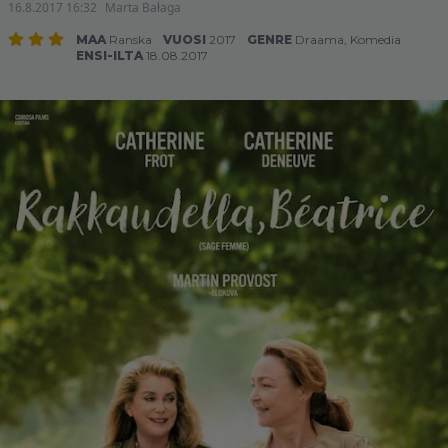
16.8.2017 16:32
Marta Bałaga
MAA
Ranska
VUOSI
2017
GENRE
Draama
,
Komedia
ENSI-ILTA
18.08.2017