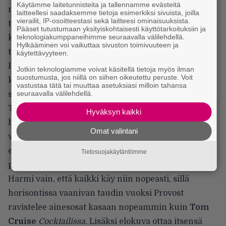
Käytämme laitetunnisteita ja tallennamme evästeitä
muistoja. Hän on hiprakkainen jin Frotin tasaisen
laitteellesi saadaksemme tietoja esimerkiksi sivuista, joilla
vierailit, IP-osoitteestasi sekä laitteesi ominaisuuksista.
tylsälle yangille, eikä kestä kauan ennen kuin hänen
Pääset tutustumaan yksityiskohtaisesti käyttötarkoituksiin ja
teknologiakumppaneihimme seuraavalla välilehdellä.
keskeytymätön elämänilonsa osoittautuu erittäin
Hylkääminen voi vaikuttaa sivuston toimivuuteen ja
tarttuvaksi.
käytettävyyteen.
Provost on elämänsä velkaa kätilölle, joten hän osaa
Jotkin teknologiamme voivat käsitellä tietoja myös ilman
suostumusta, jos niillä on siihen oikeutettu peruste. Voit
kunnioittaa ammattia. Silti elokuva on hieman liian
vastustaa tätä tai muuttaa asetuksiasi milloin tahansa
seuraavalla välilehdellä.
symmetrinen: toinen ei juo, toinen on harvoin selvä.
Toinen on pyhittänyt koko elämänsä muiden
Hyväksyn kaikki
hyvinvoinnille, toinen ajattelee vain itseään. Mutta
Omat valintani
vastakohdat tunnetusti viehättävät, erityisesti
elokuvissa, joten on nopeasti selvää miten kaikki
Tietosuojakäytäntömme
päättyy; Claire oppii jotain Beatricelta ja päinvastoin.
Harmi vain, että kaikki käy niin nopeasti, sillä
horisontissa vaanivan taudin vuoksi Provost
ravistelee ainesosat kasaan nopeammin kuin
Tom
Cruise
Cocktailissa
. Lisäksi elokuva ottaa itsensä