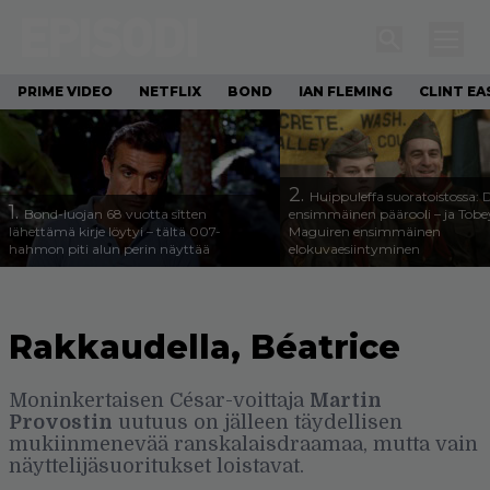
PRIME VIDEO
NETFLIX
BOND
IAN FLEMING
CLINT E
2.
Huippuleffa suoratoistossa: 
1.
Bond-luojan 68 vuotta sitten
ensimmäinen päärooli – ja Tobe
lähettämä kirje löytyi – tältä 007-
Maguiren ensimmäinen
hahmon piti alun perin näyttää
elokuvaesiintyminen
Rakkaudella, Béatrice
Moninkertaisen César-voittaja
Martin
Provostin
uutuus on jälleen täydellisen
mukiinmenevää ranskalaisdraamaa, mutta vain
näyttelijäsuoritukset loistavat.