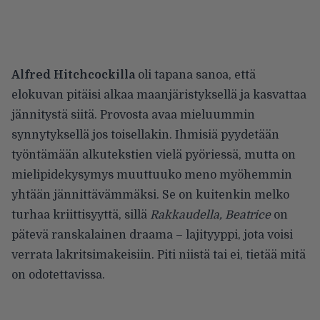
Alfred Hitchcockilla
oli tapana sanoa, että
elokuvan pitäisi alkaa maanjäristyksellä ja kasvattaa
jännitystä siitä. Provosta avaa mieluummin
synnytyksellä jos toisellakin. Ihmisiä pyydetään
työntämään alkutekstien vielä pyöriessä, mutta on
mielipidekysymys muuttuuko meno myöhemmin
yhtään jännittävämmäksi. Se on kuitenkin melko
turhaa kriittisyyttä, sillä
Rakkaudella, Beatrice
on
pätevä ranskalainen draama – lajityyppi, jota voisi
verrata lakritsimakeisiin. Piti niistä tai ei, tietää mitä
on odotettavissa.