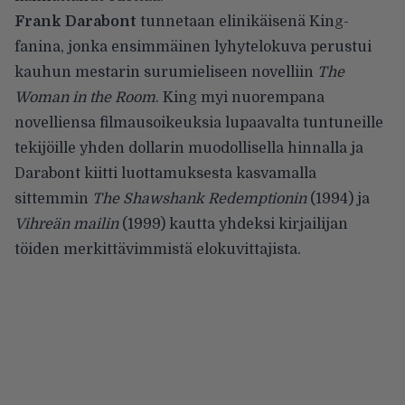
Frank Darabont
tunnetaan elinikäisenä King-
fanina, jonka ensimmäinen lyhytelokuva perustui
kauhun mestarin surumieliseen novelliin
The
Woman in the Room
. King myi nuorempana
novelliensa filmausoikeuksia lupaavalta tuntuneille
tekijöille yhden dollarin muodollisella hinnalla ja
Darabont kiitti luottamuksesta kasvamalla
sittemmin
The Shawshank Redemptionin
(1994) ja
Vihreän mailin
(1999) kautta yhdeksi kirjailijan
töiden merkittävimmistä elokuvittajista.