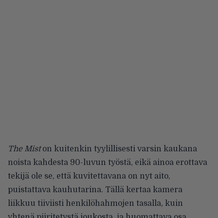
The Mist
on kuitenkin tyylillisesti varsin kaukana
noista kahdesta 90-luvun työstä, eikä ainoa erottava
tekijä ole se, että kuvitettavana on nyt aito,
puistattava kauhutarina. Tällä kertaa kamera
liikkuu tiiviisti henkilöhahmojen tasalla, kuin
yhtenä piiritetystä joukosta, ja huomattava osa