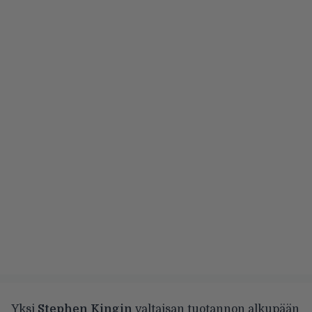
Yksi
Stephen Kingin
valtaisan tuotannon alkupään