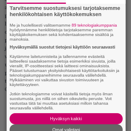
asioineet ihmiset muodostavat poikkileikkauksen
Tarvitsemme suostumuksesi tarjotaksemme
henkilökohtaisen käyttökokemuksen
paikkakunnan asukkaista. Usvan ja sen kätkössä
liikkuvien hirviöiden piirittämällä ihmisjoukolla ei
Me ja huolellisesti valitsemamme
89 teknologiakumppania
hyödynnämme henkilötietoja tarjotaksemme paremman
ole sähköä tai yhteyttä ulkomaailmaan. Piirityksen
käyttäjäkokemuksen sekä kohdentaaksemme sisältöä ja
mainoksia.
pidentyessä toiselle vuorokaudelle ihmisten väliset
Hyväksymällä suostut tietojesi käyttöön seuraavasti
jännitteet alkavat kärjistyä tavalla, joka enteilee
Käytämme laitetunnisteita ja tallennamme evästeitä
väkivallan purkausta. Mahdollisesti toisesta
laitteellesi saadaksemme tietoja esimerkiksi sivuista, joilla
ulottuvuudesta tulleita hirviöitäkin
vierailit, IP-osoitteestasi sekä laitteesi ominaisuuksista.
Pääset tutustumaan yksityiskohtaisesti käyttötarkoituksiin ja
pelottavammaksi hahmoksi kasvaa Vanhan
teknologiakumppaneihimme seuraavalla välilehdellä.
Hylkääminen voi vaikuttaa sivuston toimivuuteen ja
testamentin Jumalan nimeen vannova rouva
käytettävyyteen.
Carmody (
Marcia Gay Harden
).
Jotkin teknologiamme voivat käsitellä tietoja myös ilman
suostumusta, jos niillä on siihen oikeutettu peruste. Voit
vastustaa tätä tai muuttaa asetuksiasi milloin tahansa
seuraavalla välilehdellä.
Hyväksyn kaikki
Omat valintani