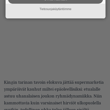
Tietosuojakäytäntömme
Kingin tarinan tavoin elokuva jättää supermarketia
ympäröivät kauhut miltei epäoleellisiksi: etualalle
astuu uhanalaisen joukon ryhmädynamiikka. Niin
kammottavia kuin varsinaiset hirviöt ulkopuolella
ovatkin, todellinen uhka tulee jälleen sisältä,