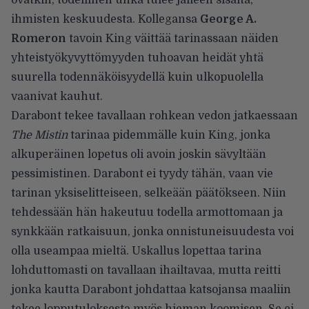
ihmisten keskuudesta. Kollegansa
George A.
Romeron
tavoin King väittää tarinassaan näiden
yhteistyökyvyttömyyden tuhoavan heidät yhtä
suurella todennäköisyydellä kuin ulkopuolella
vaanivat kauhut.
Darabont tekee tavallaan rohkean vedon jatkaessaan
The Mistin
tarinaa pidemmälle kuin King, jonka
alkuperäinen lopetus oli avoin joskin sävyltään
pessimistinen. Darabont ei tyydy tähän, vaan vie
tarinan yksiselitteiseen, selkeään päätökseen. Niin
tehdessään hän hakeutuu todella armottomaan ja
synkkään ratkaisuun, jonka onnistuneisuudesta voi
olla useampaa mieltä. Uskallus lopettaa tarina
lohduttomasti on tavallaan ihailtavaa, mutta reitti
jonka kautta Darabont johdattaa katsojansa maaliin
tekee lopputuloksesta myös hieman koomisen. Se ei