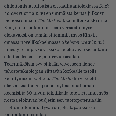
ehdottomista huipuista on kauhuantologiassa
Dark
Forces
vuonna 1980 ensimmäistä kertaa julkaistu
pienoisromaani
The Mist
. Vaikka miltei kaikki mitä
King on kirjoittanut on pian versioitu myös
elokuvaksi, on tämän sittemmin myös Kingin
omassa novellikokoelmassa
Skeleton Crew
(1985)
ilmestyneen pikkuklassikon elokuvaversio antanut
odottaa itseään neljännesvuosisadan.
Todennäköisin syy pitkään viiveeseen lienee
tehosteteknologian riittävän korkealle tasolle
kehittymisen odottelu.
The Mistin
hirviöefektit
olisivat saattaneet paitsi näyttää tahattoman
koomisilta 80-luvun tekniikalla toteutettuna, myös
nostaa elokuvan budjetin sen tuottopotentiaalin
ulottumattomiin. Hyvää on joka tapauksessa
kannattanut odottaa.