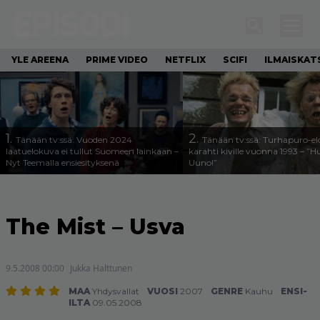
YLE AREENA
PRIME VIDEO
NETFLIX
SCIFI
ILMAISKAT
1.
2.
Tänään tv:ssä: Vuoden 2024
Tänään tv:ssä: Turhapuro-e
laatuelokuva ei tullut Suomeen lainkaan –
karahti kiville vuonna 1993 – ”
Nyt Teemalla ensiesityksenä
Uuno!”
The Mist – Usva
9.5.2008 00:00
Jukka Halttunen
MAA
Yhdysvallat
VUOSI
2007
GENRE
Kauhu
ENSI-
ILTA
09.05.2008