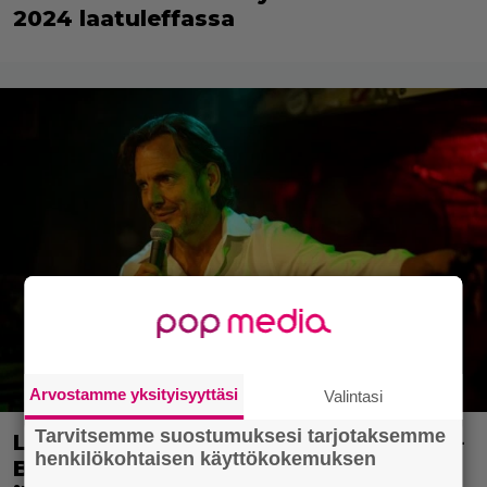
2024 laatuleffassa
Arvostamme yksityisyyttäsi
Valintasi
Tarvitsemme suostumuksesi tarjotaksemme
Lavakomiikkaa ja parisuhdedraamaa –
henkilökohtaisen käyttökokemuksen
Bradley Cooper tarkkailee