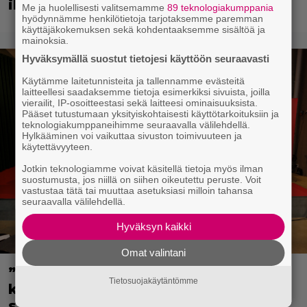
ihmmissuhteita empaattisesti
Me ja huolellisesti valitsemamme
89 teknologiakumppania
hyödynnämme henkilötietoja tarjotaksemme paremman
käyttäjäkokemuksen sekä kohdentaaksemme sisältöä ja
mainoksia.
Hyväksymällä suostut tietojesi käyttöön seuraavasti
Käytämme laitetunnisteita ja tallennamme evästeitä
laitteellesi saadaksemme tietoja esimerkiksi sivuista, joilla
vierailit, IP-osoitteestasi sekä laitteesi ominaisuuksista.
Pääset tutustumaan yksityiskohtaisesti käyttötarkoituksiin ja
teknologiakumppaneihimme seuraavalla välilehdellä.
Hylkääminen voi vaikuttaa sivuston toimivuuteen ja
käytettävyyteen.
Jotkin teknologiamme voivat käsitellä tietoja myös ilman
suostumusta, jos niillä on siihen oikeutettu peruste. Voit
vastustaa tätä tai muuttaa asetuksiasi milloin tahansa
seuraavalla välilehdellä.
Hyväksyn kaikki
Omat valintani
”Että semmonen sirkus” – TTK-
Tietosuojakäytäntömme
kilpailijat julkistettiin ja kansalla on
sanottavaa