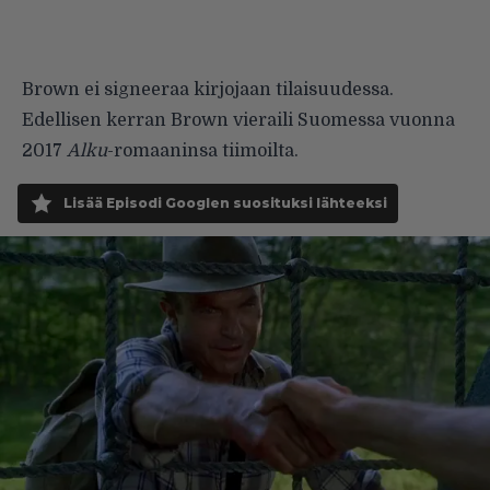
Brown ei signeeraa kirjojaan tilaisuudessa.
Edellisen kerran Brown vieraili Suomessa vuonna
2017
Alku
-romaaninsa tiimoilta.
Lisää Episodi Googlen suosituksi lähteeksi