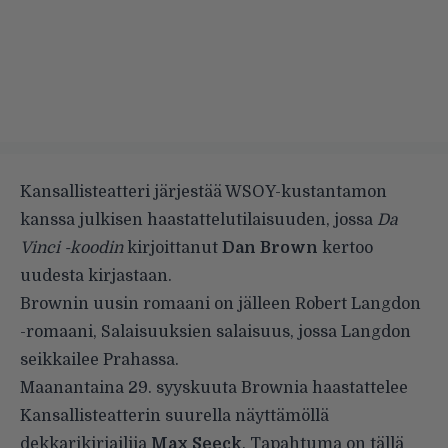
Kansallisteatteri
järjestää WSOY-kustantamon
kanssa julkisen haastattelutilaisuuden, jossa
Da
Vinci -koodin
kirjoittanut
Dan Brown
kertoo
uudesta kirjastaan.
Brownin uusin romaani on jälleen Robert Langdon
-romaani, Salaisuuksien salaisuus, jossa Langdon
seikkailee Prahassa.
Maanantaina 29. syyskuuta Brownia haastattelee
Kansallisteatterin suurella näyttämöllä
dekkarikirjailija
Max Seeck
. Tapahtuma on tällä