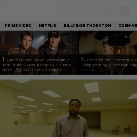
PRIME VIDEO
NETFLIX
BILLY BOB THORNTON
COEN-VE
1.
2.
Tänään tv:ssä: Steven Spielbergin ja
Tänään tv:ssä: Loistoleffa vu
Tom Cruisen kaveruus loppui 21 vuotta
– Stephen King ja Tom Hanks l
sitten – Syynä Cruisen nolo käytös
takeina