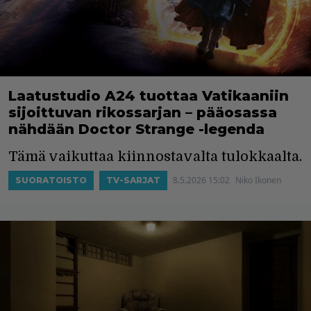
Laatustudio A24 tuottaa Vatikaaniin
sijoittuvan rikossarjan – pääosassa
nähdään Doctor Strange -legenda
Tämä vaikuttaa kiinnostavalta tulokkaalta.
8.5.2026 15:02
Niko Ikonen
SUORATOISTO
TV-SARJAT