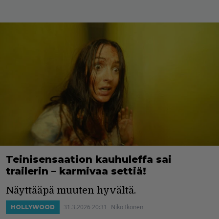
Teinisensaation kauhuleffa sai
trailerin – karmivaa settiä!
Näyttääpä muuten hyvältä.
31.3.2026 20:31
Niko Ikonen
HOLLYWOOD