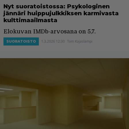
Nyt suoratoistossa: Psykologinen
jännäri huippujulkkiksen karmivasta
kulttimaailmasta
Elokuvan IMDb-arvosana on 5,7.
1.3.2026 12:30
Tom Kajaslampi
SUORATOISTO