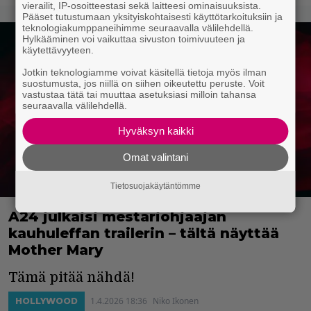
vierailit, IP-osoitteestasi sekä laitteesi ominaisuuksista.
Pääset tutustumaan yksityiskohtaisesti käyttötarkoituksiin ja
teknologiakumppaneihimme seuraavalla välilehdellä.
Hylkääminen voi vaikuttaa sivuston toimivuuteen ja
käytettävyyteen.
Jotkin teknologiamme voivat käsitellä tietoja myös ilman
suostumusta, jos niillä on siihen oikeutettu peruste. Voit
vastustaa tätä tai muuttaa asetuksiasi milloin tahansa
seuraavalla välilehdellä.
Hyväksyn kaikki
Omat valintani
Tietosuojakäytäntömme
A24 julkaisi mestariohjaajan
kauhuleffan trailerin – tältä näyttää
Mother Mary
Tämä pitää nähdä!
1.4.2026 18:36
Niko Ikonen
HOLLYWOOD