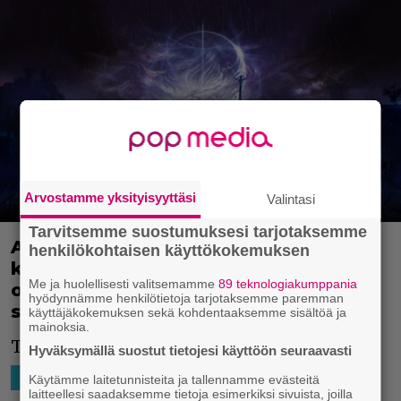
Arvostamme yksityisyyttäsi
Valintasi
Tarvitsemme suostumuksesi tarjotaksemme
A24:n pelileffan kuvaukset
henkilökohtaisen käyttökokemuksen
käynnistyvät pian – Alex Garlandin
Me ja huolellisesti valitsemamme
89 teknologiakumppania
ohjaama leffa perustuu
hyödynnämme henkilötietoja tarjotaksemme paremman
supersuosittuun roolipeliin
käyttäjäkokemuksen sekä kohdentaaksemme sisältöä ja
mainoksia.
Tästä on tulossa todellinen spektaakkeli.
Hyväksymällä suostut tietojesi käyttöön seuraavasti
4.4.2026 22:02
Niko Ikonen
HOLLYWOOD
Käytämme laitetunnisteita ja tallennamme evästeitä
laitteellesi saadaksemme tietoja esimerkiksi sivuista, joilla