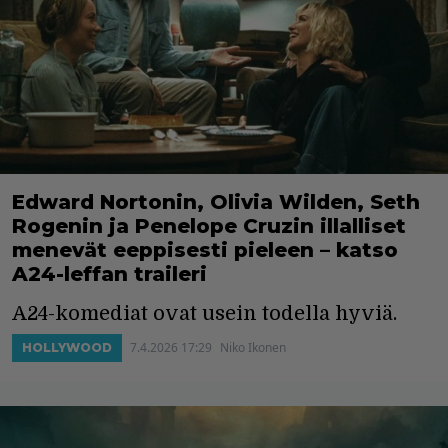
Edward Nortonin, Olivia Wilden, Seth
Rogenin ja Penelope Cruzin illalliset
menevät eeppisesti pieleen – katso
A24-leffan traileri
A24-komediat ovat usein todella hyviä.
7.4.2026 17:29
Niko Ikonen
HOLLYWOOD