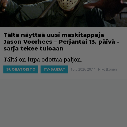
Tältä näyttää uusi maskitappaja
Jason Voorhees – Perjantai 13. päivä -
sarja tekee tuloaan
Tältä on lupa odottaa paljon.
10.5.2026 20:11
Niko Ikonen
SUORATOISTO
TV-SARJAT