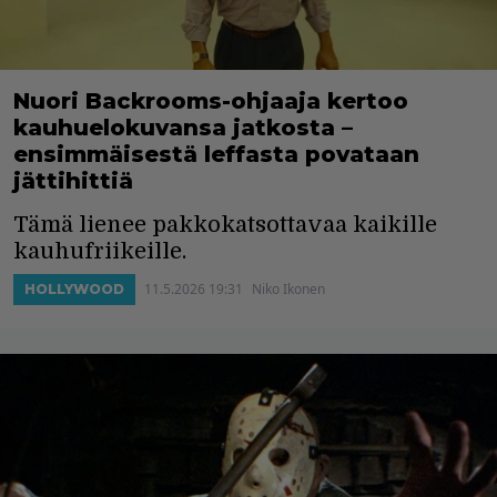
Nuori Backrooms-ohjaaja kertoo
kauhuelokuvansa jatkosta –
ensimmäisestä leffasta povataan
jättihittiä
Tämä lienee pakkokatsottavaa kaikille
kauhufriikeille.
11.5.2026 19:31
Niko Ikonen
HOLLYWOOD