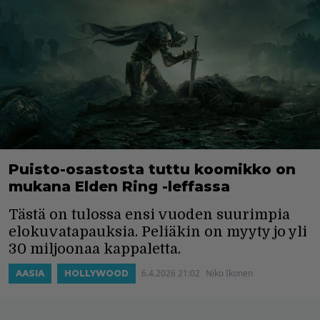
Puisto-osastosta tuttu koomikko on
mukana Elden Ring -leffassa
Tästä on tulossa ensi vuoden suurimpia
elokuvatapauksia. Peliäkin on myyty jo yli
30 miljoonaa kappaletta.
6.4.2026 21:02
Niko Ikonen
AASIA
HOLLYWOOD