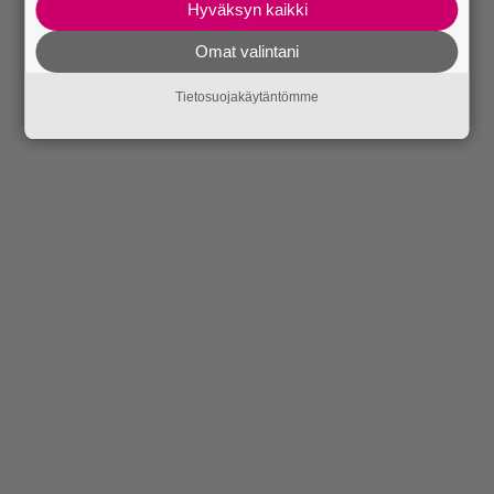
Hyväksyn kaikki
Omat valintani
Tietosuojakäytäntömme