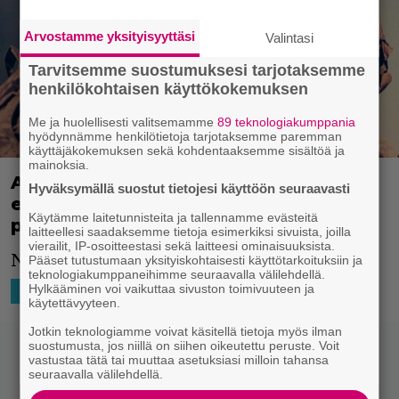
Arvostamme yksityisyyttäsi
Valintasi
Tarvitsemme suostumuksesi tarjotaksemme
henkilökohtaisen käyttökokemuksen
Me ja huolellisesti valitsemamme
89 teknologiakumppania
hyödynnämme henkilötietoja tarjotaksemme paremman
käyttäjäkokemuksen sekä kohdentaaksemme sisältöä ja
mainoksia.
Alexander Skarsgårdin sotaleffa sai
Hyväksymällä suostut tietojesi käyttöön seuraavasti
ensimmäisen trailerin – The Kill Team
Käytämme laitetunnisteita ja tallennamme evästeitä
perustuu tositapahtumiin
laitteellesi saadaksemme tietoja esimerkiksi sivuista, joilla
vierailit, IP-osoitteestasi sekä laitteesi ominaisuuksista.
Näyttää oikein hyvältä.
Pääset tutustumaan yksityiskohtaisesti käyttötarkoituksiin ja
teknologiakumppaneihimme seuraavalla välilehdellä.
Hylkääminen voi vaikuttaa sivuston toimivuuteen ja
13.8.2019 18:33
Niko Ikonen
HOLLYWOOD
käytettävyyteen.
Jotkin teknologiamme voivat käsitellä tietoja myös ilman
suostumusta, jos niillä on siihen oikeutettu peruste. Voit
vastustaa tätä tai muuttaa asetuksiasi milloin tahansa
seuraavalla välilehdellä.