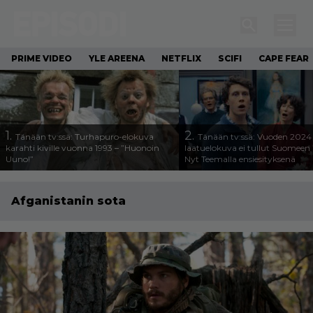
PRIME VIDEO
YLE AREENA
NETFLIX
SCIFI
CAPE FEAR
1.
2.
Tänään tv:ssä: Turhapuro-elokuva
Tänään tv:ssä: Vuoden 2024
karahti kiville vuonna 1993 – ”Huonoin
laatuelokuva ei tullut Suomeen 
Uuno!”
Nyt Teemalla ensiesityksenä
Afganistanin sota