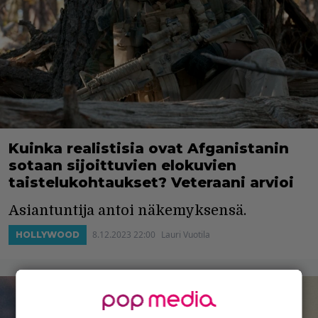
Kuinka realistisia ovat Afganistanin
sotaan sijoittuvien elokuvien
taistelukohtaukset? Veteraani arvioi
Asiantuntija antoi näkemyksensä.
8.12.2023 22:00
Lauri Vuotila
HOLLYWOOD