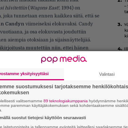
nkurisen matkan takaisin kohti itää.
T
–
i hävitettiin
(
Wagons East!
, 1994) on
t
joka tunnetaan ennen kaikkea siitä, että se
hn Candyn
viimeiseksi elokuvaksi. Candy
Yö
k
vuotiaana, ja osa elokuvasta jouduttiin
k
n aiempia otoksiaan ja sijaisnäyttelijää.
kirjoitusta muutettiin niin, ettei hänen
I
s
.
t
k
vostamme yksityisyyttäsi
Valintasi
Il
r
semme suostumuksesi tarjotaksemme henkilökohtai
k
ökokemuksen
lellisesti valitsemamme
89 teknologiakumppania
hyödynnämme henkilö
Ny
semme paremman käyttäjäkokemuksen sekä kohdentaaksemme sisältöä
p
a.
ällä suostut tietojesi käyttöön seuraavasti
H
laitetunnisteita ja tallennamme evästeitä laitteellesi saadaksemme tie
e