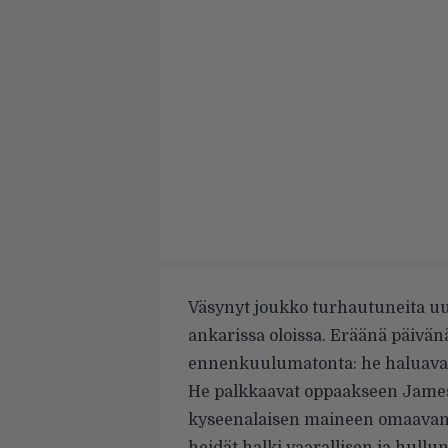
Väsynyt joukko turhautuneita uu
ankarissa oloissa. Eräänä päivänä
ennenkuulumatonta: he haluavat pa
He palkkaavat oppaakseen James
kyseenalaisen maineen omaavan s