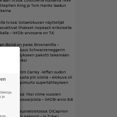
änään tv:ssä: Loistoleffa vuodelta 1999
 Stephen King ja Tom Hanks laadun
akeina
llä tv:ssä: Sotaelokuvan näyttelijät
asvattivat lihakset nopeasti erikoisella
ikalla – IMDb-arvosana on 7,6
llan Bond on paras Brosnanilta –
amankaltaisuus Schwarzeneggerin
oimintatykitykseen pakotti tekemään
ässärin uusiksi
lalla tv:ssä: Jim Carrey -leffan oudon
aakaa kohtausta piti siistiä – elokuva oli
sen
oomikon läpimurto supertähteyteen
tietoja
t Netflixissä: Yksi viime vuosien
 ja
arhaista rikossarjoista – IMDB-arvio 8,8
uippuleffa suoratoistossa: DiCaprion
toja
nsimmäinen päärooli – ja Tobey