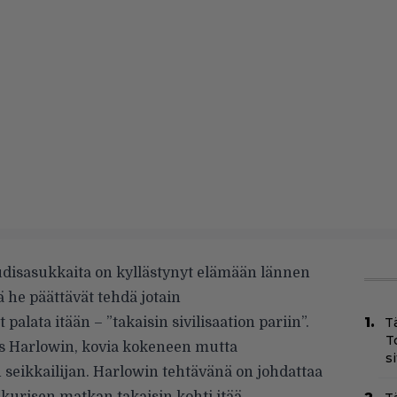
disasukkaita on kyllästynyt elämään lännen
 he päättävät tehdä jotain
lata itään – ”takaisin sivilisaation pariin”.
T
T
 Harlowin, kovia kokeneen mutta
s
eikkailijan. Harlowin tehtävänä on johdattaa