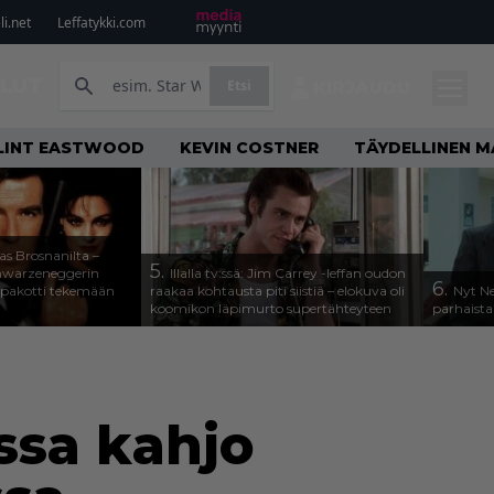
i.net
Leffatykki.com
ILUT
Etsi
KIRJAUDU
LINT EASTWOOD
KEVIN COSTNER
TÄYDELLINEN M
as Brosnanilta –
5.
hwarzeneggerin
Illalla tv:ssä: Jim Carrey -leffan oudon
6.
 pakotti tekemään
raakaa kohtausta piti siistiä – elokuva oli
Nyt Ne
koomikon läpimurto supertähteyteen
parhaista
ssa kahjo