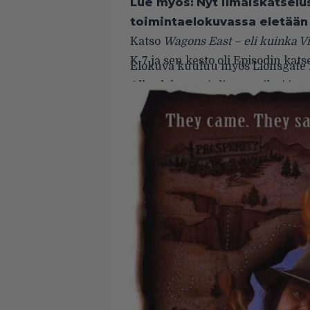
Lue myös:
Nyt ilmaiskatselus
toimintaelokuvassa eletään 
Katso
Wagons East – eli kuinka Vil
K-7 ja sen kesto oli Episodin kat
Elokuva kuuluu myös Lionsgate 
Alla elokuvan juliste, traileri ja tr