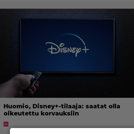
Huomio, Disney+-tilaaja: saatat olla
oikeutettu korvauksiin