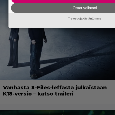
Omat valintani
Tietosuojakäytäntömme
Vanhasta X-Files-leffasta julkaistaan
K18-versio – katso traileri