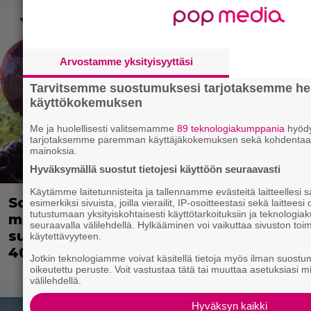
Arvostamme yksityisyyttäsi
Tarvitsemme suostumuksesi tarjotaksemme he
käyttökokemuksen
Me ja huolellisesti valitsemamme
89 teknologiakumppania
hyödy
tarjotaksemme paremman käyttäjäkokemuksen sekä kohdentaa
mainoksia.
Hyväksymällä suostut tietojesi käyttöön seuraavasti
Käytämme laitetunnisteita ja tallennamme evästeitä laitteellesi
Scifihetki: Ilmaiskatselussa 100
esimerkiksi sivuista, joilla vierailit, IP-osoitteestasi sekä laittee
tutustumaan yksityiskohtaisesti käyttötarkoituksiin ja teknolo
miljoonan dollarin
seuraavalla välilehdellä. Hylkääminen voi vaikuttaa sivuston toi
supersankarielokuva – sai Suomessa
käytettävyyteen.
4017 katsojaa
Jotkin teknologiamme voivat käsitellä tietoja myös ilman suostumu
oikeutettu peruste. Voit vastustaa tätä tai muuttaa asetuksiasi m
välilehdellä.
Hyväksyn kaikki