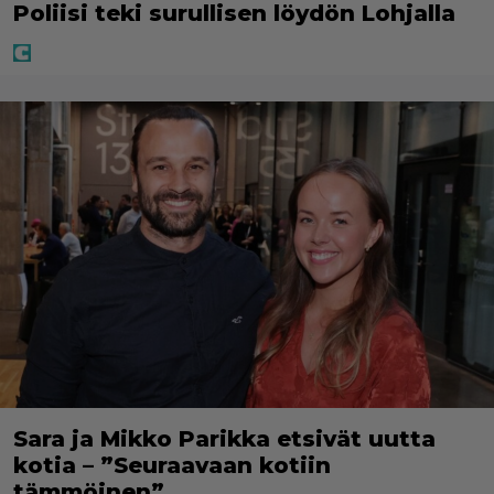
Poliisi teki surullisen löydön Lohjalla
Sara ja Mikko Parikka etsivät uutta
kotia – ”Seuraavaan kotiin
tämmöinen”