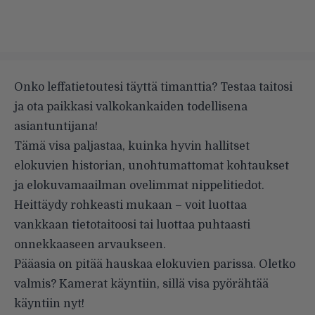
Onko leffatietoutesi täyttä timanttia? Testaa taitosi
ja ota paikkasi valkokankaiden todellisena
asiantuntijana!
Tämä visa paljastaa, kuinka hyvin hallitset
elokuvien historian, unohtumattomat kohtaukset
ja elokuvamaailman ovelimmat nippelitiedot.
Heittäydy rohkeasti mukaan – voit luottaa
vankkaan tietotaitoosi tai luottaa puhtaasti
onnekkaaseen arvaukseen.
Pääasia on pitää hauskaa elokuvien parissa. Oletko
valmis? Kamerat käyntiin, sillä visa pyörähtää
käyntiin nyt!