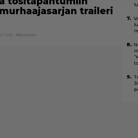
aa tositapahtumiin
l
murhaajasarjan traileri
Va
l
m
23 13:31
Niko Ikonen
Ne
m
”
t
T
3
p