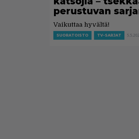
katsojia – tsekk
perustuvan sarja
Vaikuttaa hyvältä!
5.5.20
SUORATOISTO
TV-SARJAT