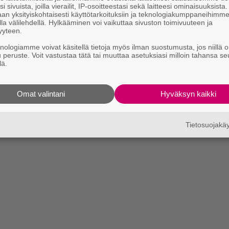
i sivuista, joilla vierailit, IP-osoitteestasi sekä laitteesi ominaisuuksista
an yksityiskohtaisesti käyttötarkoituksiin ja teknologiakumppaneihimm
la välilehdellä. Hylkääminen voi vaikuttaa sivuston toimivuuteen ja
yyteen.
knologiamme voivat käsitellä tietoja myös ilman suostumusta, jos niillä o
u peruste. Voit vastustaa tätä tai muuttaa asetuksiasi milloin tahansa se
lä.
Omat valintani
Hyväksyn kaikki
Tietosuojak