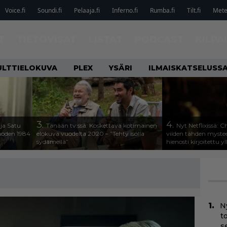
Voice.fi
Soundi.fi
Pelaaja.fi
Inferno.fi
Rumba.fi
Tilt.fi
Metel
T
TIETOVISAT
LISTAT
PODCAST
KILPA
ULTTIELOKUVA
PLEX
YSÄRI
ILMAISKATSELUSS
3.
4.
ja Satu
Tänään tv:ssä: Koskettava kotimainen
Nyt Netflixissä: 
vuoden 1984
elokuva vuodelta 2020 – ”Tehty isolla
viiden tähden mystee
sydämellä”
hienosti kirjoitettu y
N
t
s