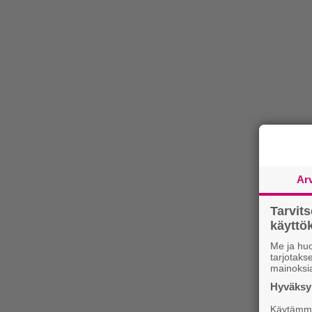
Ar
Tarvit
käytt
Me ja huo
tarjotak
mainoksi
Hyväksym
Käytämme 