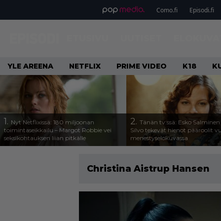
Como.fi
Episodi.fi
ETUSIVU
UUTISET
ELOKUVA
YLE AREENA
NETFLIX
PRIME VIDEO
K18
K
1.
2.
Nyt Netflixissä: 180 miljoonan
Tänän tv:ssä: Esko Salminen 
toimintaseikkailu – Margot Robbie vei
Silvo tekevät hienot pääroolit 
seksikohtauksen liian pitkälle
menestyselokuvassa
Christina Aistrup Hansen