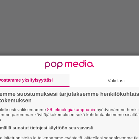
vostamme yksityisyyttäsi
Valintasi
semme suostumuksesi tarjotaksemme henkilökohtai
ökokemuksen
lellisesti valitsemamme
89 teknologiakumppania
hyödynnämme henkilö
semme paremman käyttäjäkokemuksen sekä kohdentaaksemme sisältöä
a.
ällä suostut tietojesi käyttöön seuraavasti
laitetunnisteita ja tallennamme evästeitä laitteellesi saadaksemme tie