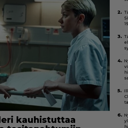
T
S
1
T
e
s
N
v
h
sa
Il
C
t
Ny
lleri kauhistuttaa
y
h