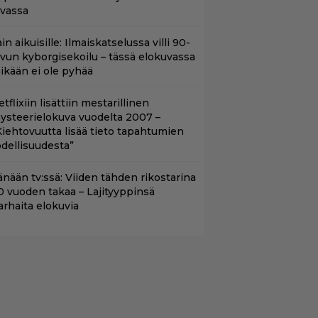
uvassa
in aikuisille: Ilmaiskatselussa villi 90-
uvun kyborgisekoilu – tässä elokuvassa
ikään ei ole pyhää
tflixiin lisättiin mestarillinen
ysteerielokuva vuodelta 2007 –
Kiehtovuutta lisää tieto tapahtumien
odellisuudesta”
änään tv:ssä: Viiden tähden rikostarina
0 vuoden takaa – Lajityyppinsä
arhaita elokuvia