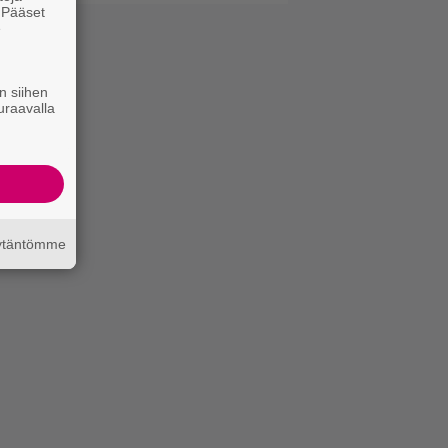
. Pääset
e
n siihen
uraavalla
äytäntömme