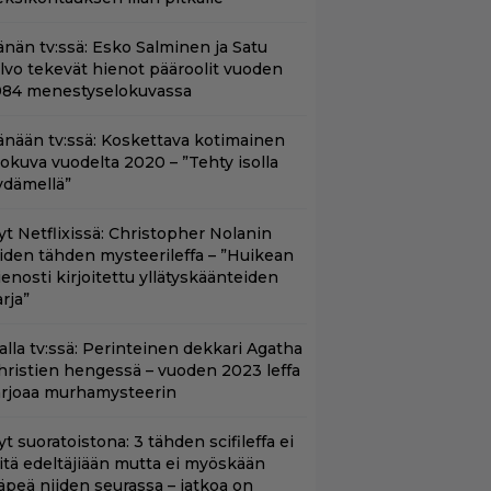
änän tv:ssä: Esko Salminen ja Satu
ilvo tekevät hienot pääroolit vuoden
984 menestyselokuvassa
änään tv:ssä: Koskettava kotimainen
lokuva vuodelta 2020 – ”Tehty isolla
ydämellä”
yt Netflixissä: Christopher Nolanin
iiden tähden mysteerileffa – ”Huikean
ienosti kirjoitettu yllätyskäänteiden
rja”
lalla tv:ssä: Perinteinen dekkari Agatha
hristien hengessä – vuoden 2023 leffa
arjoaa murhamysteerin
t suoratoistona: 3 tähden scifileffa ei
litä edeltäjiään mutta ei myöskään
äpeä niiden seurassa – jatkoa on