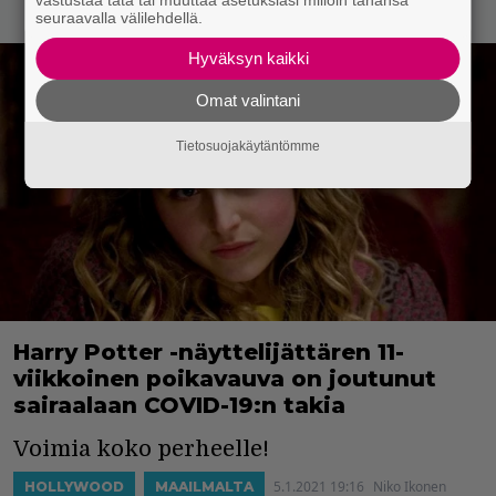
seuraavalla välilehdellä.
Hyväksyn kaikki
Omat valintani
Tietosuojakäytäntömme
Harry Potter -näyttelijättären 11-
viikkoinen poikavauva on joutunut
sairaalaan COVID-19:n takia
Voimia koko perheelle!
5.1.2021 19:16
Niko Ikonen
HOLLYWOOD
MAAILMALTA