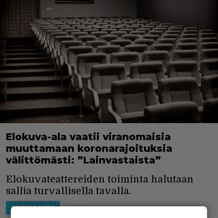
Elokuva-ala vaatii viranomaisia
muuttamaan koronarajoituksia
välittömästi: ”Lainvastaista”
Elokuvateattereiden toiminta halutaan
sallia turvallisella tavalla.
12.2.2021 11:44
Jussi Huhtala
KOTIMAASTA