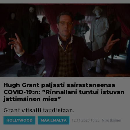
Hugh Grant paljasti sairastaneensa
COVID-19:n: ”Rinnallani tuntui istuvan
jättimäinen mies”
Grant vitsaili taudistaan.
12.11.2020 10:35
Niko Ikonen
HOLLYWOOD
MAAILMALTA