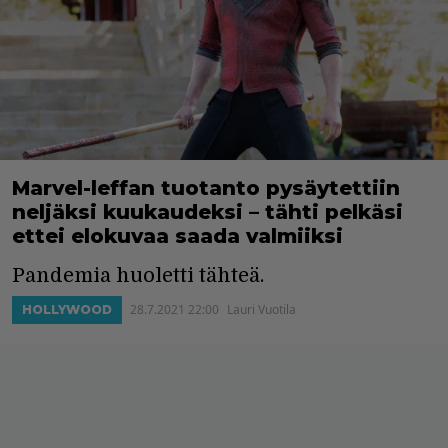
Marvel-leffan tuotanto pysäytettiin
neljäksi kuukaudeksi – tähti pelkäsi
ettei elokuvaa saada valmiiksi
Pandemia huoletti tähteä.
28.7.2021 22:00
Lauri Vuotila
HOLLYWOOD