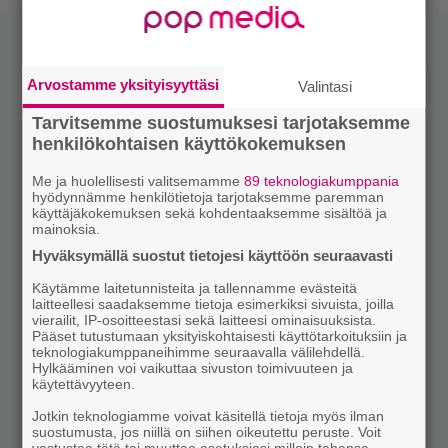
Arvostamme yksityisyyttäsi
Valintasi
Tarvitsemme suostumuksesi tarjotaksemme
henkilökohtaisen käyttökokemuksen
Me ja huolellisesti valitsemamme
89 teknologiakumppania
hyödynnämme henkilötietoja tarjotaksemme paremman
käyttäjäkokemuksen sekä kohdentaaksemme sisältöä ja
mainoksia.
Hyväksymällä suostut tietojesi käyttöön seuraavasti
Käytämme laitetunnisteita ja tallennamme evästeitä
laitteellesi saadaksemme tietoja esimerkiksi sivuista, joilla
vierailit, IP-osoitteestasi sekä laitteesi ominaisuuksista.
Pääset tutustumaan yksityiskohtaisesti käyttötarkoituksiin ja
teknologiakumppaneihimme seuraavalla välilehdellä.
Hylkääminen voi vaikuttaa sivuston toimivuuteen ja
käytettävyyteen.
Jotkin teknologiamme voivat käsitellä tietoja myös ilman
suostumusta, jos niillä on siihen oikeutettu peruste. Voit
vastustaa tätä tai muuttaa asetuksiasi milloin tahansa