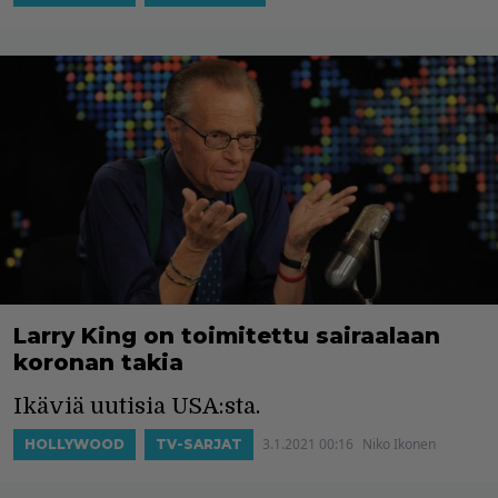
Larry King on toimitettu sairaalaan
koronan takia
Ikäviä uutisia USA:sta.
3.1.2021 00:16
Niko Ikonen
HOLLYWOOD
TV-SARJAT