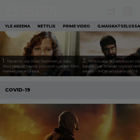
YLE AREENA
NETFLIX
PRIME VIDEO
ILMAISKATSELUSSA
1.
2.
Tänän tv:ssä: Esko Salminen ja Satu
Yöllä tv:ssä: Sotaelokuvan näy
Silvo tekevät hienot pääroolit vuoden 1984
kasvattivat lihakset nopeasti eri
menestyselokuvassa
kikalla – IMDb-arvosana on 7,6
COVID-19