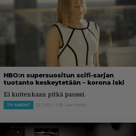
HBO:n supersuositun scifi-sarjan
tuotanto keskeytetään – korona iski
Ei kuitenkaan pitkä paussi.
22.7.2021 13:30
Lauri Vuotila
TV-SARJAT