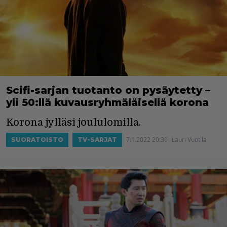
Scifi-sarjan tuotanto on pysäytetty –
yli 50:llä kuvausryhmäläisellä korona
Korona jylläsi joululomilla.
7.1.2022 20:30
Lauri Vuotila
SUORATOISTO
TV-SARJAT