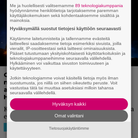
Me ja huolellisesti valitsemamme
89 teknologiakumppania
hyödynnämme henkilötietoja tarjotaksemme paremman
käyttäjäkokemuksen sekä kohdentaaksemme sisältöä ja
mainoksia.
Hyväksymällä suostut tietojesi käyttöön seuraavasti
Käytämme laitetunnisteita ja tallennamme evästeitä
laitteellesi saadaksemme tietoja esimerkiksi sivuista, joilla
vierailit, IP-osoitteestasi sekä laitteesi ominaisuuksista.
Pääset tutustumaan yksityiskohtaisesti käyttötarkoituksiin ja
teknologiakumppaneihimme seuraavalla välilehdellä.
Hylkääminen voi vaikuttaa sivuston toimivuuteen ja
käytettävyyteen.
Guardians of the Galaxy Vol. 2 on jo
Jotkin teknologiamme voivat käsitellä tietoja myös ilman
nyt suuri voittaja! Kuuntele kaikkien
suostumusta, jos niillä on siihen oikeutettu peruste. Voit
vastustaa tätä tai muuttaa asetuksiasi milloin tahansa
aikojen paras leffabiisi David
seuraavalla välilehdellä.
Hasselhoffilla imellettynä
Hyväksyn kaikki
Kunnon diskojytää! Mahtava meno ja kova
Omat valintani
etuveto!
The Hoff
on legenda.
22.4.2017 21:27
Niko Ikonen
HOLLYWOOD
Tietosuojakäytäntömme