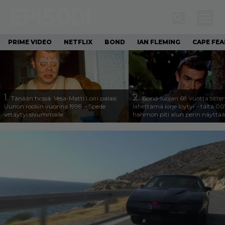
PRIME VIDEO
NETFLIX
BOND
IAN FLEMING
CAPE FEA
1.
2.
Tänään tv:ssä: Vesa-Matti Loiri palasi
Bond-luojan 68 vuotta sitte
Uunon rooliin vuonna 1998 – Spede
lähettämä kirje löytyi – tältä 00
vetäytyi sivummalle
hahmon piti alun perin näyttää