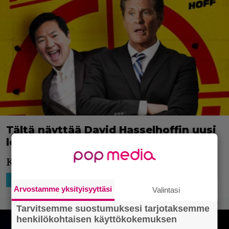
Tältä näyttää David Hasselhoffin uusi
leffa Killing Hasselhoff!
Komediaa luvassa.
10.7.2017 20:05
Markku Leppilampi
HOLLYWOOD
Arvostamme yksityisyyttäsi
Valintasi
Tarvitsemme suostumuksesi tarjotaksemme
henkilökohtaisen käyttökokemuksen