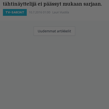
tähtinäyttelijä ei päässyt mukaan sarjaan.
10.7.2016 01:00
Lauri Vuotila
TV-SARJAT
Artikkelien
Uudemmat artikkelit
selaus