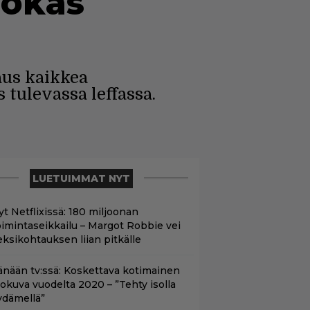
dokas
us kaikkea
 tulevassa leffassa.
LUETUIMMAT NYT
yt Netflixissä: 180 miljoonan
oimintaseikkailu – Margot Robbie vei
eksikohtauksen liian pitkälle
änään tv:ssä: Koskettava kotimainen
lokuva vuodelta 2020 – ”Tehty isolla
ydämellä”