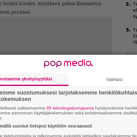
 heistä kuolee, mystinen pahis ilmaantuu
T
e
seen perässä.
s
T
S
1
N
v
h
sa
vostamme yksityisyyttäsi
Valintasi
Il
semme suostumuksesi tarjotaksemme henkilökohtai
C
ökokemuksen
t
lellisesti valitsemamme
89 teknologiakumppania
hyödynnämme henkilö
semme paremman käyttäjäkokemuksen sekä kohdentaaksemme sisältöä
Va
a.
l
ällä suostut tietojesi käyttöön seuraavasti
m
laitetunnisteita ja tallennamme evästeitä laitteellesi saadaksemme tie