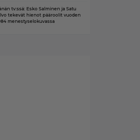
änän tv:ssä: Esko Salminen ja Satu
ilvo tekevät hienot pääroolit vuoden
984 menestyselokuvassa