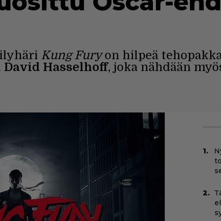
suosittu Oscar-eh
ilyhäri
Kung Fury
on hilpeä tehopakka
n
David Hasselhoff
, joka nähdään myös
N
t
s
T
e
s