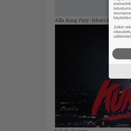
esimerkiks
tutustuma
seuraaval
käytettäv
Alla
Kung Fury
-lyhäri kokonais
Jotkin te
oikeutett
välilehdel