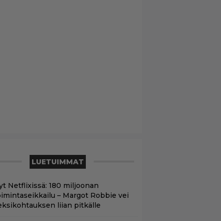
LUETUIMMAT
yt Netflixissä: 180 miljoonan
oimintaseikkailu – Margot Robbie vei
eksikohtauksen liian pitkälle