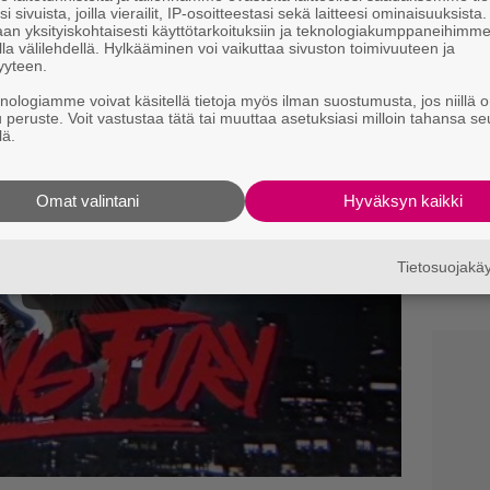
Ny
i sivuista, joilla vierailit, IP-osoitteestasi sekä laitteesi ominaisuuksista
an yksityiskohtaisesti käyttötarkoituksiin ja teknologiakumppaneihimm
y
la välilehdellä. Hylkääminen voi vaikuttaa sivuston toimivuuteen ja
h
yyteen.
uudessaan.
l
knologiamme voivat käsitellä tietoja myös ilman suostumusta, jos niillä o
u peruste. Voit vastustaa tätä tai muuttaa asetuksiasi milloin tahansa se
Ne
lä.
m
”
t
Omat valintani
Hyväksyn kaikki
T
3
Tietosuojak
p