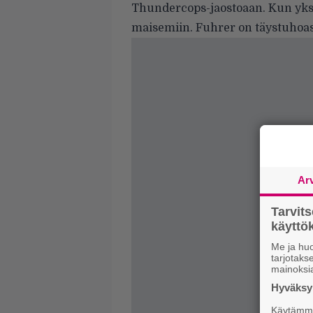
Thundercops-jaostoaan. Kun yksi
maisemiin. Fuhrer on täystuhoa
Ar
Tarvit
käytt
Me ja huo
tarjotak
mainoksi
Hyväksym
Käytämme 