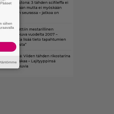
t suoratoistona: 3 tähden scifileffa ei
. Pääset
e
litä edeltäjiään mutta ei myöskään
äpeä niiden seurassa – jatkoa on
uvassa
n siihen
uraavalla
tflixiin lisättiin mestarillinen
ysteerielokuva vuodelta 2007 –
Kiehtovuutta lisää tieto tapahtumien
odellisuudesta”
änään tv:ssä: Viiden tähden rikostarina
0 vuoden takaa – Lajityyppinsä
äytäntömme
arhaita elokuvia