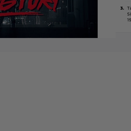
T
S
1