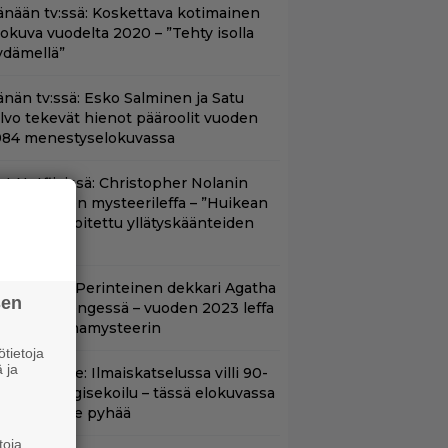
änään tv:ssä: Koskettava kotimainen
lokuva vuodelta 2020 – ”Tehty isolla
ydämellä”
änän tv:ssä: Esko Salminen ja Satu
ilvo tekevät hienot pääroolit vuoden
984 menestyselokuvassa
yt Netflixissä: Christopher Nolanin
iiden tähden mysteerileffa – ”Huikean
ienosti kirjoitettu yllätyskäänteiden
rja”
lalla tv:ssä: Perinteinen dekkari Agatha
sen
hristien hengessä – vuoden 2023 leffa
arjoaa murhamysteerin
tietoja
 ja
in aikuisille: Ilmaiskatselussa villi 90-
uvun kyborgisekoilu – tässä elokuvassa
ikään ei ole pyhää
toja