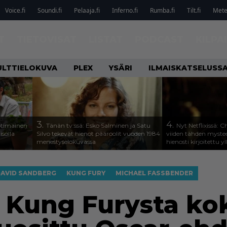
Voice.fi
Soundi.fi
Pelaaja.fi
Inferno.fi
Rumba.fi
Tilt.fi
Metel
T
TIETOVISAT
LISTAT
PODCAST
KILPA
ULTTIELOKUVA
PLEX
YSÄRI
ILMAISKATSELUSS
3.
4.
otimainen
Tänän tv:ssä: Esko Salminen ja Satu
Nyt Netflixissä: 
isolla
Silvo tekevät hienot pääroolit vuoden 1984
viiden tähden mystee
menestyselokuvassa
hienosti kirjoitettu y
AVID SANDBERG
KUNG FURY
MICHAEL FASSBENDER
i Kung Furysta kok