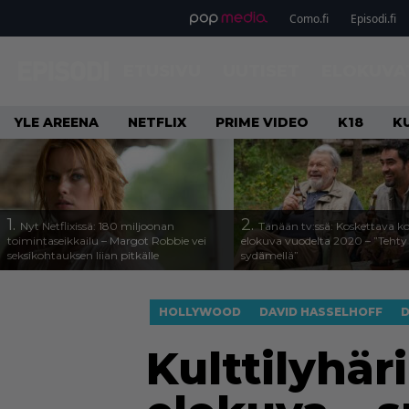
Como.fi
Episodi.fi
ETUSIVU
UUTISET
ELOKUVA
YLE AREENA
NETFLIX
PRIME VIDEO
K18
K
1.
2.
Nyt Netflixissä: 180 miljoonan
Tänään tv:ssä: Koskettava k
toimintaseikkailu – Margot Robbie vei
elokuva vuodelta 2020 – ”Tehty 
seksikohtauksen liian pitkälle
sydämellä”
HOLLYWOOD
DAVID HASSELHOFF
D
Kulttilyhär