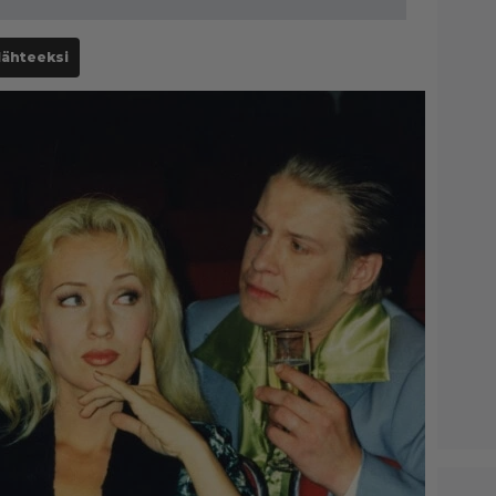
lähteeksi