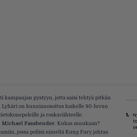
i kampanjan pystyyn, jotta saisi tehtyä pitkän
. Lyhäri on kunnianosoitus kaikelle 80-luvun
 tietokonepeleille ja roskaviihteelle.
N
t
u
Michael Fassbender
. Kukas muukaan?
s
amiin, jossa poliisi nimeltä Kung Fury johtaa