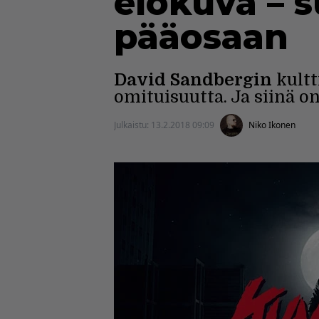
elokuva – 
pääosaan
David Sandbergin
kultt
omituisuutta. Ja siinä o
Julkaistu:
13.2.2018 09:09
Niko Ikonen