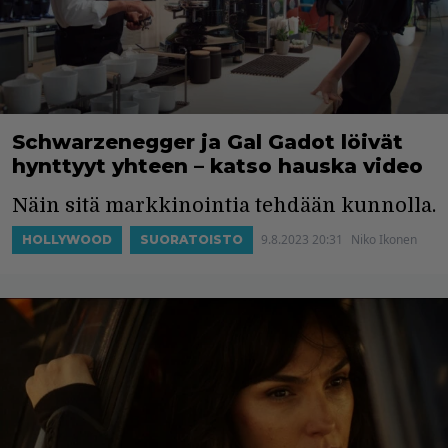
Schwarzenegger ja Gal Gadot löivät
hynttyyt yhteen – katso hauska video
Näin sitä markkinointia tehdään kunnolla.
9.8.2023 20:31
Niko Ikonen
HOLLYWOOD
SUORATOISTO