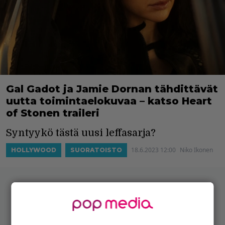
Gal Gadot ja Jamie Dornan tähdittävät
uutta toimintaelokuvaa – katso Heart
of Stonen traileri
Syntyykö tästä uusi leffasarja?
18.6.2023 12:00
Niko Ikonen
HOLLYWOOD
SUORATOISTO