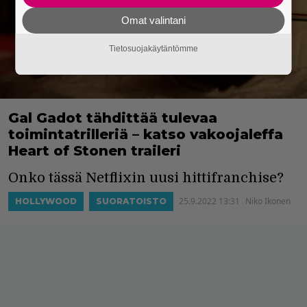
Omat valintani
Tietosuojakäytäntömme
Gal Gadot tähdittää tulevaa
toimintatrilleriä – katso vakoojaleffa
Heart of Stonen traileri
Onko tässä Netflixin uusi hittifranchise?
25.9.2022 13:31
Niko Ikonen
HOLLYWOOD
SUORATOISTO