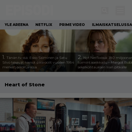
YLE AREENA
NETFLIX
PRIME VIDEO
ILMAISKATSELUSSA
1.
2.
Tänän tv:ssä: Esko Salminen ja Satu
Nyt Netflixissä: 180 miljoona
Silvo tekevät hienot pääroolit vuoden 1984
toimintaseikkailu – Margot Robb
menestyselokuvassa
seksikohtauksen liian pitkälle
Heart of Stone