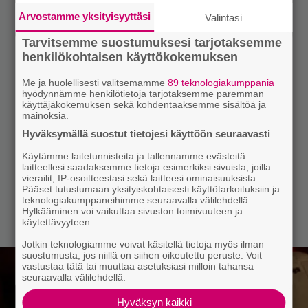
Arvostamme yksityisyyttäsi
Valintasi
Tarvitsemme suostumuksesi tarjotaksemme
henkilökohtaisen käyttökokemuksen
Me ja huolellisesti valitsemamme
89 teknologiakumppania
hyödynnämme henkilötietoja tarjotaksemme paremman
käyttäjäkokemuksen sekä kohdentaaksemme sisältöä ja
mainoksia.
Hyväksymällä suostut tietojesi käyttöön seuraavasti
Käytämme laitetunnisteita ja tallennamme evästeitä
laitteellesi saadaksemme tietoja esimerkiksi sivuista, joilla
vierailit, IP-osoitteestasi sekä laitteesi ominaisuuksista.
Pääset tutustumaan yksityiskohtaisesti käyttötarkoituksiin ja
teknologiakumppaneihimme seuraavalla välilehdellä.
Hylkääminen voi vaikuttaa sivuston toimivuuteen ja
käytettävyyteen.
Jotkin teknologiamme voivat käsitellä tietoja myös ilman
suostumusta, jos niillä on siihen oikeutettu peruste. Voit
vastustaa tätä tai muuttaa asetuksiasi milloin tahansa
seuraavalla välilehdellä.
Hyväksyn kaikki