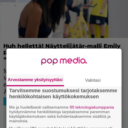
Huh hellettä! Näyttelijätär-malli Emily
Ratajkowski riisui yläosattomiin:
”Rakastan tissejäni” – tsekkaa kuva
Malli ja näyttelijätär
Emily Ratajkowskin
voi tällä hetkellä bongata
Arvostamme yksityisyyttäsi
Valintasi
elokuvateattereissa
Amy Schumerin
I
Tarvitsemme suostumuksesi tarjotaksemme
Feel Pretty
-komediasta.
henkilökohtaisen käyttökokemuksen
14.5.2018 23:59
Niko Ikonen
HOLLYWOOD
Me ja huolellisesti valitsemamme
89 teknologiakumppania
hyödynnämme henkilötietoja tarjotaksemme paremman
käyttäjäkokemuksen sekä kohdentaaksemme sisältöä ja
mainoksia.