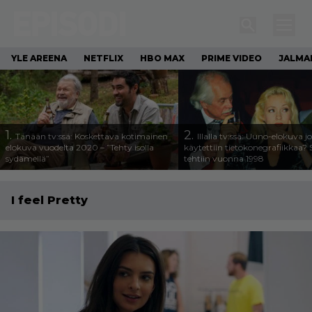
YLE AREENA
NETFLIX
HBO MAX
PRIME VIDEO
JALMA
1.
2.
Tänään tv:ssä: Koskettava kotimainen
Illalla tv:ssä: Uuno-elokuva j
elokuva vuodelta 2020 – ”Tehty isolla
käytettiin tietokonegrafiikkaa? 
sydämellä”
tehtiin vuonna 1998
I feel Pretty