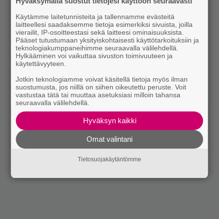
Hyväksymällä suostut tietojesi käyttöön seuraavasti
Käytämme laitetunnisteita ja tallennamme evästeitä
laitteellesi saadaksemme tietoja esimerkiksi sivuista, joilla
vierailit, IP-osoitteestasi sekä laitteesi ominaisuuksista.
Pääset tutustumaan yksityiskohtaisesti käyttötarkoituksiin ja
teknologiakumppaneihimme seuraavalla välilehdellä.
Hylkääminen voi vaikuttaa sivuston toimivuuteen ja
käytettävyyteen.
Jotkin teknologiamme voivat käsitellä tietoja myös ilman
suostumusta, jos niillä on siihen oikeutettu peruste. Voit
vastustaa tätä tai muuttaa asetuksiasi milloin tahansa
seuraavalla välilehdellä.
Hyväksyn kaikki
Omat valintani
Tietosuojakäytäntömme