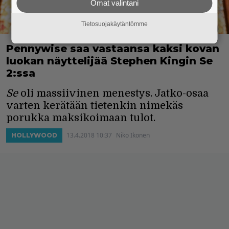
Omat valintani
Tietosuojakäytäntömme
Pennywise saa vastaansa kaksi kovan
luokan näyttelijää Stephen Kingin Se
2:ssa
Se
oli massiivinen menestys. Jatko-osaa
varten kerätään tietenkin nimekäs
porukka maksikoimaan tulot.
13.4.2018 10:37
Niko Ikonen
HOLLYWOOD