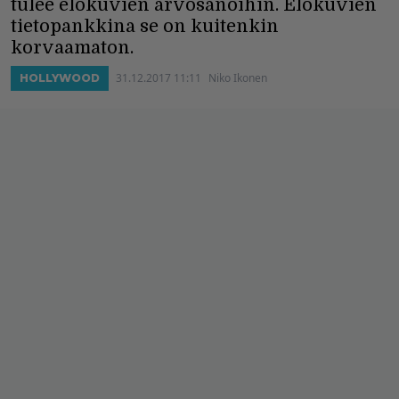
tulee elokuvien arvosanoihin. Elokuvien
tietopankkina se on kuitenkin
korvaamaton.
31.12.2017 11:11
Niko Ikonen
HOLLYWOOD