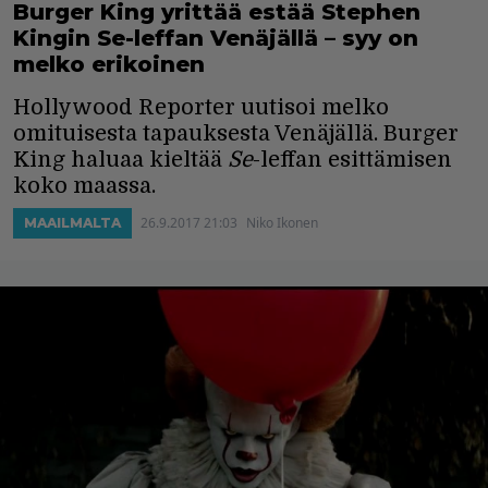
Burger King yrittää estää Stephen
Kingin Se-leffan Venäjällä – syy on
melko erikoinen
Hollywood Reporter uutisoi melko
omituisesta tapauksesta Venäjällä. Burger
King haluaa kieltää
Se
-leffan esittämisen
koko maassa.
26.9.2017 21:03
Niko Ikonen
MAAILMALTA