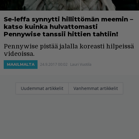
Se-leffa synnytti hillittömän meemin –
katso kuinka hulvattomasti
Pennywise tanssii hittien tahtiin!
Pennywise pistää jalalla koreasti hilpeissä
videoissa.
24.9.2017 00:02
Lauri Vuotila
MAAILMALTA
Artikkelien
Uudemmat artikkelit
Vanhemmat artikkelit
selaus