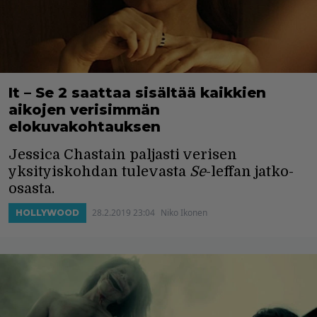
It – Se 2 saattaa sisältää kaikkien
aikojen verisimmän
elokuvakohtauksen
Jessica Chastain paljasti verisen
yksityiskohdan tulevasta
Se
-leffan jatko-
osasta.
28.2.2019 23:04
Niko Ikonen
HOLLYWOOD