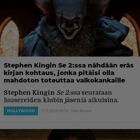
Stephen Kingin Se 2:ssa nähdään eräs
kirjan kohtaus, jonka pitäisi olla
mahdoton toteuttaa valkokankaille
Stephen Kingin
Se 2:ssa
seurataan
luusereiden klubin jäseniä aikuisina.
11.9.2018 09:24
Niko Ikonen
HOLLYWOOD