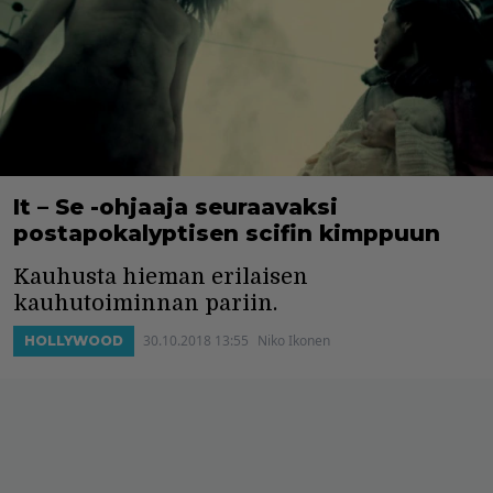
It – Se -ohjaaja seuraavaksi
postapokalyptisen scifin kimppuun
Kauhusta hieman erilaisen
kauhutoiminnan pariin.
30.10.2018 13:55
Niko Ikonen
HOLLYWOOD