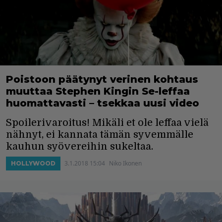
Poistoon päätynyt verinen kohtaus
muuttaa Stephen Kingin Se-leffaa
huomattavasti – tsekkaa uusi video
Spoilerivaroitus! Mikäli et ole leffaa vielä
nähnyt, ei kannata tämän syvemmälle
kauhun syövereihin sukeltaa.
3.1.2018 15:04
Niko Ikonen
HOLLYWOOD