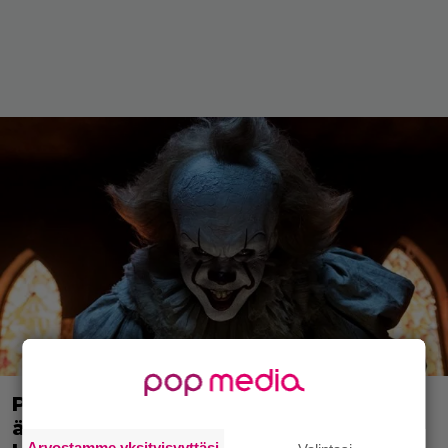
Pikkutyttö jutteli vessan lavuaarille,
äiti pelästyi melkein hengiltä –
Arvostamme yksityisyyttäsi