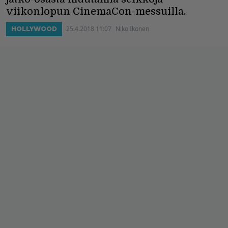
viikonlopun CinemaCon-messuilla.
25.4.2018 11:07
Niko Ikonen
HOLLYWOOD