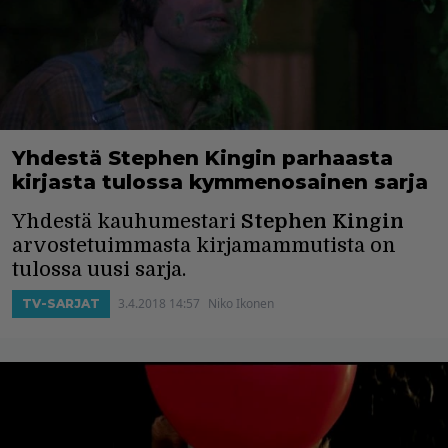
Yhdestä Stephen Kingin parhaasta
kirjasta tulossa kymmenosainen sarja
Yhdestä kauhumestari
Stephen Kingin
arvostetuimmasta kirjamammutista on
tulossa uusi sarja.
3.4.2018 14:57
Niko Ikonen
TV-SARJAT