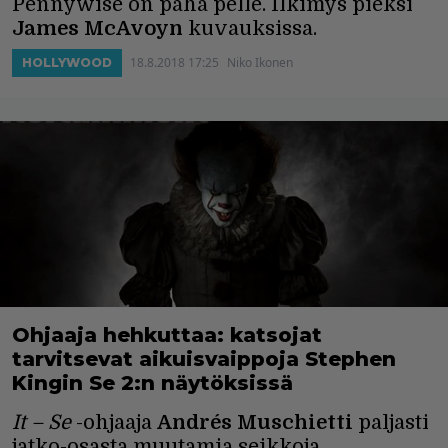
Pennywise on paha pelle. Ilkimys pieksi
James McAvoyn
kuvauksissa.
18.8.2018 17:25
Niko Ikonen
HOLLYWOOD
Ohjaaja hehkuttaa: katsojat
tarvitsevat aikuisvaippoja Stephen
Kingin Se 2:n näytöksissä
It – Se
-ohjaaja
Andrés Muschietti
paljasti
jatko-osasta muutamia seikkoja