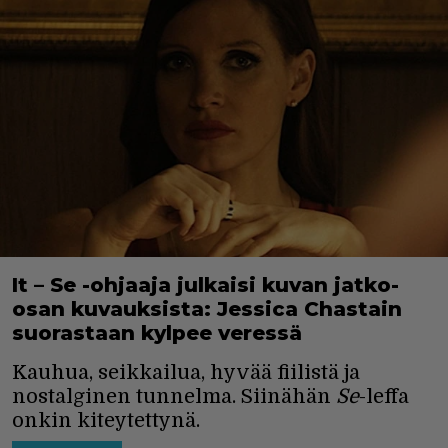
It – Se -ohjaaja julkaisi kuvan jatko-
osan kuvauksista: Jessica Chastain
suorastaan kylpee veressä
Kauhua, seikkailua, hyvää fiilistä ja
nostalginen tunnelma. Siinähän
Se
-leffa
onkin kiteytettynä.