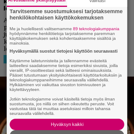
kohtaus kuin Stephen Kingin Se-
Valintasi
leffasta
Tarvitsemme suostumuksesi tarjotaksemme
henkilökohtaisen käyttökokemuksen
Arizonalaisäiti oli päästää löysät
punttiinsa, kun hän löysi pikkutyttönsä
Me ja huolellisesti valitsemamme
89 teknologiakumppania
juttelemasta vessan lavuaarille. Sama
hyödynnämme henkilötietoja tarjotaksemme paremman
käyttäjäkokemuksen sekä kohdentaaksemme sisältöä ja
kohtaushan oli juuri
Stephen Kingin
Se
-
mainoksia.
leffassa.
Hyväksymällä suostut tietojesi käyttöön seuraavasti
19.4.2018 14:27
Niko Ikonen
HOLLYWOOD
Käytämme laitetunnisteita ja tallennamme evästeitä
laitteellesi saadaksemme tietoja esimerkiksi sivuista, joilla
vierailit, IP-osoitteestasi sekä laitteesi ominaisuuksista.
Pääset tutustumaan yksityiskohtaisesti käyttötarkoituksiin ja
teknologiakumppaneihimme seuraavalla välilehdellä.
Hylkääminen voi vaikuttaa sivuston toimivuuteen ja
käytettävyyteen.
Jotkin teknologiamme voivat käsitellä tietoja myös ilman
suostumusta, jos niillä on siihen oikeutettu peruste. Voit
vastustaa tätä tai muuttaa asetuksiasi milloin tahansa
seuraavalla välilehdellä.
Hyväksyn kaikki