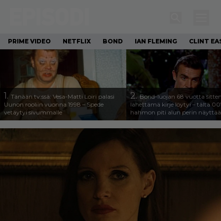
PRIME VIDEO
NETFLIX
BOND
IAN FLEMING
CLINT E
1.
2.
Tänään tv:ssä: Vesa-Matti Loiri palasi
Bond-luojan 68 vuotta sitte
Uunon rooliin vuonna 1998 – Spede
lähettämä kirje löytyi – tältä 00
vetäytyi sivummalle
hahmon piti alun perin näyttää