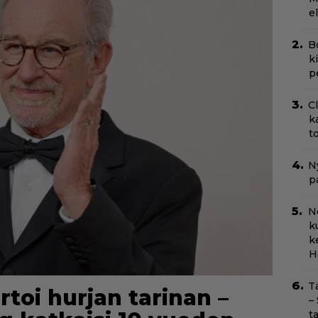
e
B
k
p
C
k
t
Ny
p
N
k
k
H
T
rtoi hurjan tarinan –
–
t