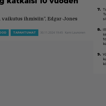
g katkaisi 10 vuoden
T
T
 vaikutus ihmisiin”, Edgar-Jones
s
I
30.11.2024 19:45
Kami Launonen
OOD
TAPAHTUMAT
s
t
k
Yö
k
k