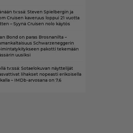
änään tv:ssä: Steven Spielbergin ja
om Cruisen kaveruus loppui 21 vuotta
itten – Syynä Cruisen nolo käytös
llan Bond on paras Brosnanilta –
amankaltaisuus Schwarzeneggerin
oimintatykitykseen pakotti tekemään
ässärin uusiksi
llä tv:ssä: Sotaelokuvan näyttelijät
asvattivat lihakset nopeasti erikoisella
ikalla – IMDb-arvosana on 7,6