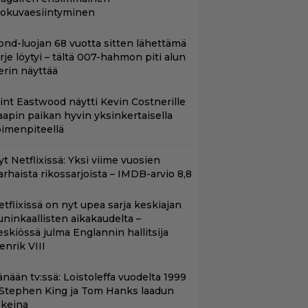
lokuvaesiintyminen
ond-luojan 68 vuotta sitten lähettämä
irje löytyi – tältä 007-hahmon piti alun
erin näyttää
lint Eastwood näytti Kevin Costnerille
aapin paikan hyvin yksinkertaisella
oimenpiteellä
t Netflixissä: Yksi viime vuosien
arhaista rikossarjoista – IMDB-arvio 8,8
etflixissä on nyt upea sarja keskiajan
uninkaallisten aikakaudelta –
eskiössä julma Englannin hallitsija
enrik VIII
änään tv:ssä: Loistoleffa vuodelta 1999
 Stephen King ja Tom Hanks laadun
akeina