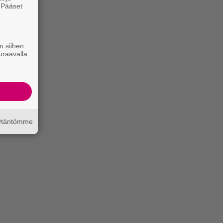
. Pääset
e
n siihen
uraavalla
äytäntömme