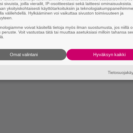
i sivuista, joilla vierailit, IP-osoitteestasi sekä laitteesi ominaisuuksista
an yksityiskohtaisesti käyttötarkoituksiin ja teknologiakumppaneihimm
la välilehdellä. Hylkääminen voi vaikuttaa sivuston toimivuuteen ja
yyteen.
knologiamme voivat käsitellä tietoja myös ilman suostumusta, jos niillä o
u peruste. Voit vastustaa tätä tai muuttaa asetuksiasi milloin tahansa se
lä.
Omat valintani
Hyväksyn kaikki
Tietosuojak