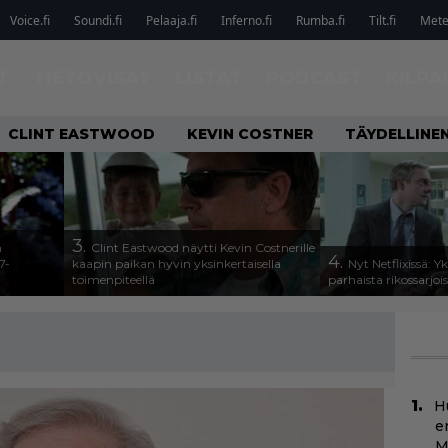
Voice.fi
Soundi.fi
Pelaaja.fi
Inferno.fi
Rumba.fi
Tilt.fi
Metel
T
TIETOVISAT
LISTAT
PODCAST
KILPA
CLINT EASTWOOD
KEVIN COSTNER
TÄYDELLINE
3.
n
Clint Eastwood näytti Kevin Costnerille
4.
7-
kaapin paikan hyvin yksinkertaisella
Nyt Netflixissä: Y
toimenpiteellä
parhaista rikossarjoi
H
e
M