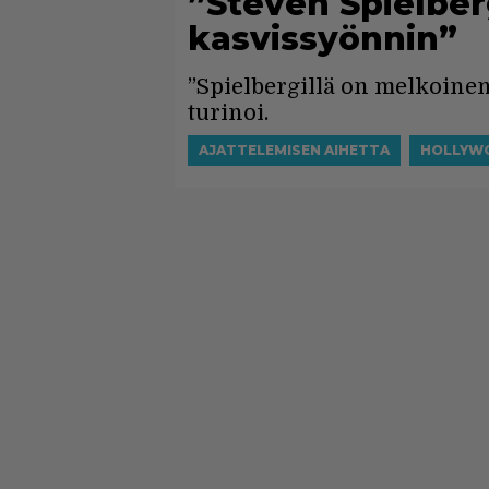
”Steven Spielber
kasvissyönnin”
”Spielbergillä on melkoinen
turinoi.
AJATTELEMISEN AIHETTA
HOLLYW