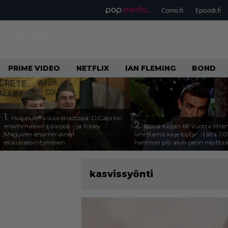
Como.fi
Episodi.fi
ETUSIVU
UUTISET
ELOKUVA
PRIME VIDEO
NETFLIX
IAN FLEMING
BOND
1.
Huippuleffa suoratoistossa: DiCaprion
2.
ensimmäinen päärooli – ja Tobey
Bond-luojan 68 vuotta sitte
Maguiren ensimmäinen
lähettämä kirje löytyi – tältä 00
elokuvaesiintyminen
hahmon piti alun perin näyttää
kasvissyönti