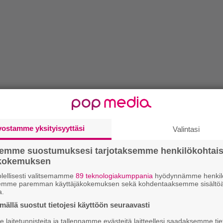
vostamme yksityisyyttäsi
Valintasi
semme suostumuksesi tarjotaksemme henkilökohtai
ökokemuksen
lellisesti valitsemamme
89 teknologiakumppania
hyödynnämme henkilö
semme paremman käyttäjäkokemuksen sekä kohdentaaksemme sisältöä
a.
ällä suostut tietojesi käyttöön seuraavasti
laitetunnisteita ja tallennamme evästeitä laitteellesi saadaksemme tie