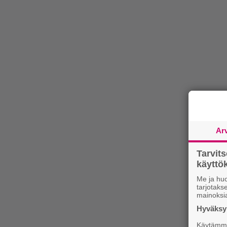
Ar
Tarvit
käytt
Me ja huo
tarjotak
mainoksi
Hyväksym
Käytämme 