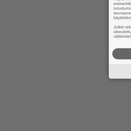
esimerkiks
tutustuma
seuraaval
käytettäv
Jotkin te
oikeutett
välilehdel