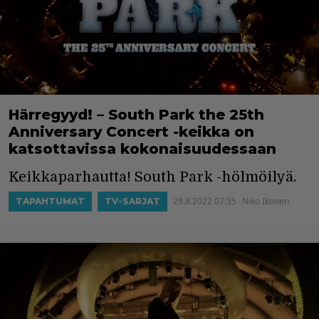
Härregyyd! – South Park the 25th
Anniversary Concert -keikka on
katsottavissa kokonaisuudessaan
Keikkaparhautta! South Park -hölmöilyä.
29.8.2022 07:35
Niko Ikonen
TAPAHTUMAT
TV-SARJAT