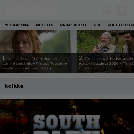
YLE AREENA
NETFLIX
PRIME VIDEO
K18
KULTTIELOK
1.
2.
Nyt Netflixissä: 180 miljoonan
Tänään tv:ssä: Koskettava k
toimintaseikkailu – Margot Robbie vei
elokuva vuodelta 2020 – ”Tehty 
seksikohtauksen liian pitkälle
sydämellä”
keikka