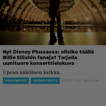
Nyt Disney Plussassa: olisiko täällä
Billie Eilishin faneja? Tarjolla
uunituore konserttielokuva
Upean näköinen keikka.
3.9.2021 12:43
Niko Ikonen
HOLLYWOOD
SUORATOISTO