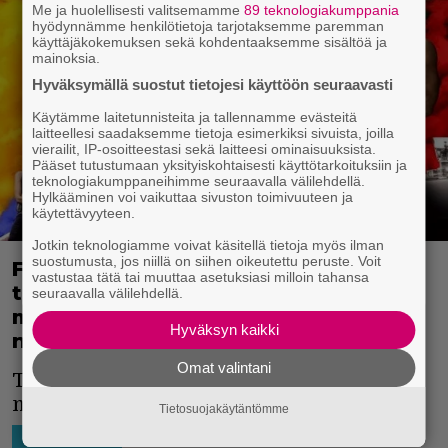
Me ja huolellisesti valitsemamme
89 teknologiakumppania
hyödynnämme henkilötietoja tarjotaksemme paremman
käyttäjäkokemuksen sekä kohdentaaksemme sisältöä ja
mainoksia.
Hyväksymällä suostut tietojesi käyttöön seuraavasti
Käytämme laitetunnisteita ja tallennamme evästeitä
laitteellesi saadaksemme tietoja esimerkiksi sivuista, joilla
vierailit, IP-osoitteestasi sekä laitteesi ominaisuuksista.
Pääset tutustumaan yksityiskohtaisesti käyttötarkoituksiin ja
teknologiakumppaneihimme seuraavalla välilehdellä.
Hylkääminen voi vaikuttaa sivuston toimivuuteen ja
käytettävyyteen.
Jotkin teknologiamme voivat käsitellä tietoja myös ilman
suostumusta, jos niillä on siihen oikeutettu peruste. Voit
Fast & Furious 9:n traileri julkaistaan
vastustaa tätä tai muuttaa asetuksiasi milloin tahansa
tänään rytinällä: livekeikalla mukana
seuraavalla välilehdellä.
mm. Cardi B, Wiz Khalifa ja Ludacris –
Hyväksyn kaikki
nappaa livelinkki
Omat valintani
Traileria varten on järjestetty melkoinen
megaspektaakkeli.
Tietosuojakäytäntömme
31.1.2020 16:31
Niko Ikonen
HOLLYWOOD