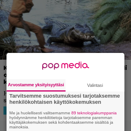
Krokotiilimies-elokuvan Burt-krokotiili
on menehtynyt – Eli yhtä vanhaksi
kuin Sean Connery
Arvostamme yksityisyyttäsi
Valintasi
Hyvästi, maailman tunnetuin Australian
Tarvitsemme suostumuksesi tarjotaksemme
suistokrokotiili.
henkilökohtaisen käyttökokemuksen
24.12.2024 07:30
Kami Launonen
AJATTELEMISEN AIHETTA
Me ja huolellisesti valitsemamme
89 teknologiakumppania
hyödynnämme henkilötietoja tarjotaksemme paremman
käyttäjäkokemuksen sekä kohdentaaksemme sisältöä ja
mainoksia.