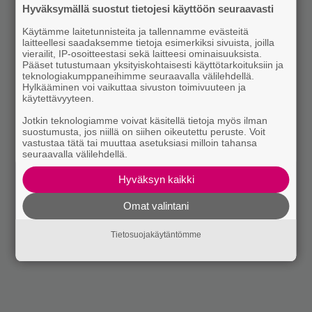
Hyväksymällä suostut tietojesi käyttöön seuraavasti
Käytämme laitetunnisteita ja tallennamme evästeitä
laitteellesi saadaksemme tietoja esimerkiksi sivuista, joilla
vierailit, IP-osoitteestasi sekä laitteesi ominaisuuksista.
Pääset tutustumaan yksityiskohtaisesti käyttötarkoituksiin ja
teknologiakumppaneihimme seuraavalla välilehdellä.
Hylkääminen voi vaikuttaa sivuston toimivuuteen ja
käytettävyyteen.
Jotkin teknologiamme voivat käsitellä tietoja myös ilman
suostumusta, jos niillä on siihen oikeutettu peruste. Voit
vastustaa tätä tai muuttaa asetuksiasi milloin tahansa
seuraavalla välilehdellä.
Hyväksyn kaikki
Omat valintani
Tietosuojakäytäntömme