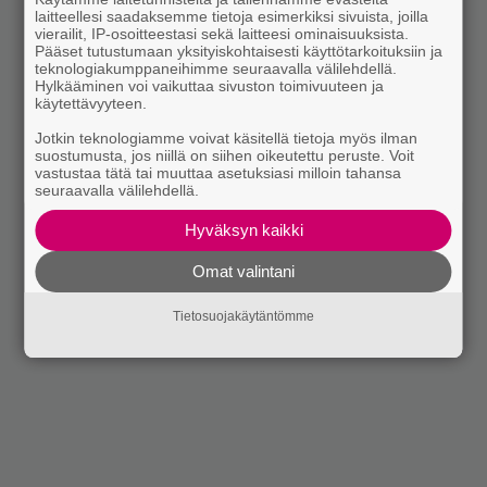
laitteellesi saadaksemme tietoja esimerkiksi sivuista, joilla
vierailit, IP-osoitteestasi sekä laitteesi ominaisuuksista.
Pääset tutustumaan yksityiskohtaisesti käyttötarkoituksiin ja
teknologiakumppaneihimme seuraavalla välilehdellä.
Hylkääminen voi vaikuttaa sivuston toimivuuteen ja
käytettävyyteen.
Jotkin teknologiamme voivat käsitellä tietoja myös ilman
suostumusta, jos niillä on siihen oikeutettu peruste. Voit
vastustaa tätä tai muuttaa asetuksiasi milloin tahansa
seuraavalla välilehdellä.
Hyväksyn kaikki
Omat valintani
Tietosuojakäytäntömme