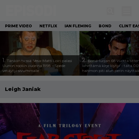
PRIME VIDEO
NETFLIX
IAN FLEMING
BOND
CLINT E
1.
2.
Tänään tv:ssä: Vesa-Matti Loiri palasi
Bond-luojan 68 vuotta sitte
Uunon rooliin vuonna 1998 – Spede
lähettämä kirje löytyi – tältä 00
vetäytyi sivummalle
hahmon piti alun perin näyttää
Leigh Janiak