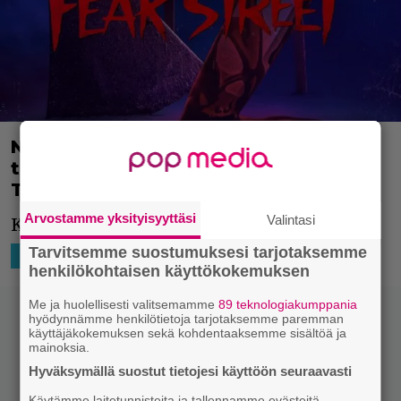
Netflixin odotettu kauhutrilogia sai
trailerin – tältä näyttää Fear Street
Trilogy
Arvostamme yksityisyyttäsi
Valintasi
Kauhua, aiona vain lisää kauhua!
Tarvitsemme suostumuksesi tarjotaksemme
10.6.2021 17:02
Niko Ikonen
HOLLYWOOD
SUORATOISTO
henkilökohtaisen käyttökokemuksen
Me ja huolellisesti valitsemamme
89 teknologiakumppania
hyödynnämme henkilötietoja tarjotaksemme paremman
käyttäjäkokemuksen sekä kohdentaaksemme sisältöä ja
mainoksia.
Hyväksymällä suostut tietojesi käyttöön seuraavasti
Käytämme laitetunnisteita ja tallennamme evästeitä