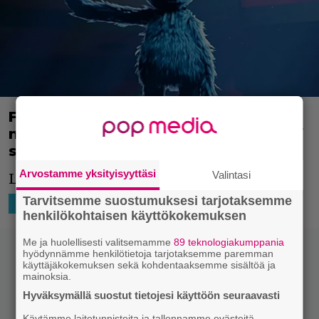
Five Nights at Freddy’s oli jättihitti –
nyt myös toinen selviytymiskauhupeli
saa oman elokuvansa
Arvostamme yksityisyyttäsi
Valintasi
Lisää kauhusisältöä.
Tarvitsemme suostumuksesi tarjotaksemme
10.5.2024 12:28
Niko Ikonen
HOLLYWOOD
henkilökohtaisen käyttökokemuksen
Me ja huolellisesti valitsemamme
89 teknologiakumppania
hyödynnämme henkilötietoja tarjotaksemme paremman
käyttäjäkokemuksen sekä kohdentaaksemme sisältöä ja
mainoksia.
Hyväksymällä suostut tietojesi käyttöön seuraavasti
Käytämme laitetunnisteita ja tallennamme evästeitä