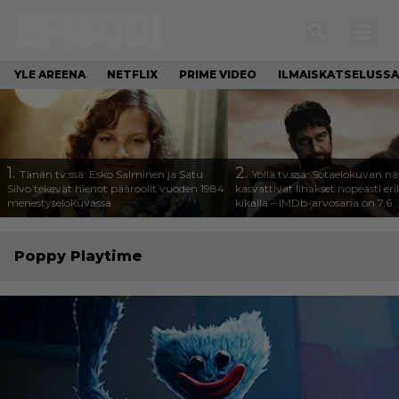
YLE AREENA
NETFLIX
PRIME VIDEO
ILMAISKATSELUSSA
1.
2.
Tänän tv:ssä: Esko Salminen ja Satu
Yöllä tv:ssä: Sotaelokuvan näy
Silvo tekevät hienot pääroolit vuoden 1984
kasvattivat lihakset nopeasti eri
menestyselokuvassa
kikalla – IMDb-arvosana on 7,6
Poppy Playtime