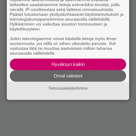
laitteellesi saadaksemme tietoja esimerkiksi sivuista, joilla
vierailit, IP-osoitteestasi sekä laitteesi ominaisuuksista.
Pääset tutustumaan yksityiskohtaisesti käyttötarkoituksiin ja
teknologiakumppaneihimme seuraavalla välilehdellä.
Hylkääminen voi vaikuttaa sivuston toimivuuteen ja
käytettävyyteen.
Jotkin teknologiamme voivat käsitellä tietoja myös ilman
suostumusta, jos niillä on siihen oikeutettu peruste. Voit
vastustaa tätä tai muuttaa asetuksiasi milloin tahansa
seuraavalla välilehdellä.
Hyväksyn kaikki
Omat valintani
Tietosuojakäytäntömme