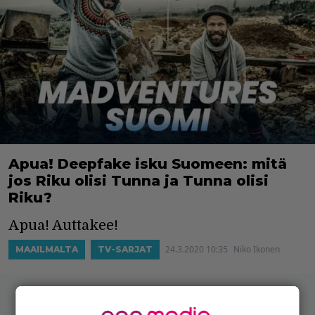
Apua! Deepfake isku Suomeen: mitä
jos Riku olisi Tunna ja Tunna olisi
Riku?
Apua! Auttakee!
24.3.2020 10:35
Niko Ikonen
MAAILMALTA
TV-SARJAT