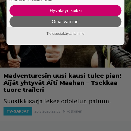
Hyväksyn kaikki
Omat valintani
Tietosuojakäytäntömme
Madventuresin uusi kausi tulee pian!
Äijät yhtyvät Äiti Maahan – Tsekkaa
tuore traileri
Suosikkisarja tekee odotetun paluun.
20.3.2020 22:53
Niko Ikonen
TV-SARJAT