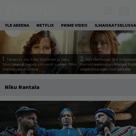
YLE AREENA
NETFLIX
PRIME VIDEO
ILMAISKATSELUSSA
1.
2.
Tänän tv:ssä: Esko Salminen ja Satu
Nyt Netflixissä: 180 miljoona
Silvo tekevät hienot pääroolit vuoden 1984
toimintaseikkailu – Margot Robb
menestyselokuvassa
seksikohtauksen liian pitkälle
Riku Rantala