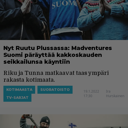
Nyt Ruutu Plussassa: Madventures
Suomi päräyttää kakkoskauden
seikkailunsa käyntiin
Riku ja Tunna matkaavat taas ympäri
rakasta kotimaata.
KOTIMAASTA
SUORATOISTO
19.1.2022
Ira
17:30
Hurskainen
TV-SARJAT