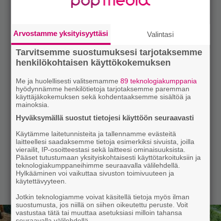
Arvostamme yksityisyyttäsi
Valintasi
Tarvitsemme suostumuksesi tarjotaksemme
henkilökohtaisen käyttökokemuksen
Me ja huolellisesti valitsemamme
89 teknologiakumppania
hyödynnämme henkilötietoja tarjotaksemme paremman
käyttäjäkokemuksen sekä kohdentaaksemme sisältöä ja
mainoksia.
Hyväksymällä suostut tietojesi käyttöön seuraavasti
Käytämme laitetunnisteita ja tallennamme evästeitä
laitteellesi saadaksemme tietoja esimerkiksi sivuista, joilla
vierailit, IP-osoitteestasi sekä laitteesi ominaisuuksista.
Pääset tutustumaan yksityiskohtaisesti käyttötarkoituksiin ja
teknologiakumppaneihimme seuraavalla välilehdellä.
Hylkääminen voi vaikuttaa sivuston toimivuuteen ja
käytettävyyteen.
Jotkin teknologiamme voivat käsitellä tietoja myös ilman
suostumusta, jos niillä on siihen oikeutettu peruste. Voit
vastustaa tätä tai muuttaa asetuksiasi milloin tahansa
seuraavalla välilehdellä.