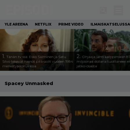
YLE AREENA
NETFLIX
PRIME VIDEO
ILMAISKATSELUSSA
1.
2.
Tänän tv:ssä: Esko Salminen ja Satu
Ohjaaja lähti kalppimaan 8
Silvo tekevät hienot pääroolit vuoden 1984
miljoonaa dollaria tuottaneen 
menestyselokuvassa
jatko-osasta
Spacey Unmasked