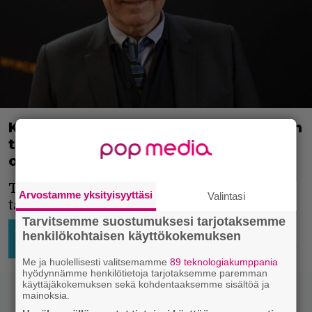
Kevin Spacey lataa täyslaidallisen: ”En
todellakaan aio vain hymistellä ja
ottaa hyökkäyksiä vastaan”
Tästä onkin tulossa mielenkiintoinen
Arvostamme yksityisyyttäsi
Valintasi
tapaus.
Tarvitsemme suostumuksesi tarjotaksemme
AJATTELEMISEN AIHETTA
3.5.2024
Niko
henkilökohtaisen käyttökokemuksen
09:24
Ikonen
HOLLYWOOD
TV-SARJAT
Me ja huolellisesti valitsemamme
89 teknologiakumppania
hyödynnämme henkilötietoja tarjotaksemme paremman
käyttäjäkokemuksen sekä kohdentaaksemme sisältöä ja
mainoksia.