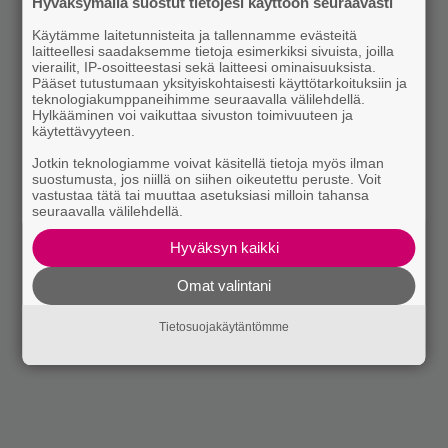
Hyväksymällä suostut tietojesi käyttöön seuraavasti
Käytämme laitetunnisteita ja tallennamme evästeitä
laitteellesi saadaksemme tietoja esimerkiksi sivuista, joilla
vierailit, IP-osoitteestasi sekä laitteesi ominaisuuksista.
Pääset tutustumaan yksityiskohtaisesti käyttötarkoituksiin ja
teknologiakumppaneihimme seuraavalla välilehdellä.
Hylkääminen voi vaikuttaa sivuston toimivuuteen ja
käytettävyyteen.
Jotkin teknologiamme voivat käsitellä tietoja myös ilman
suostumusta, jos niillä on siihen oikeutettu peruste. Voit
vastustaa tätä tai muuttaa asetuksiasi milloin tahansa
seuraavalla välilehdellä.
Hyväksyn kaikki
Omat valintani
Tietosuojakäytäntömme